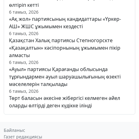
өлтіріп кетті
6 тамыз, 2026
«Ақ жол» партиясының кандидаттары «Үркер-
АШ» ЖШС ұжымымен кездесті
6 тамыз, 2026
Қазақстан Халық партиясы Степногорскте
«Қазақалтын» кәсіпорнының ұжымымен пікір
алмасты
6 тамыз, 2026
«Ауыл» партиясы Қарағанды облысында
тұрғындармен ауыл шаруашылығының өзекті
мәселелерін талқылады
6 тамыз, 2026
Төрт баласын әкесіне жібергісі келмеген әйел
оларды өлтірді деген күдікке ілінді
Байланыс
Газет редакциясы