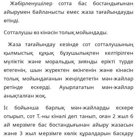
Жәбірленушілер сотта бас бостандығынан
айырумен байланысты емес жаза тағайындауды
өтінді.
Сотталушы өз кінәсін толық мойындады.
Жаза тағайындау кезінде сот сотталушының
қылмыстық құқық бұзушылықпен келтірілген
мүліктік және моральдық зиянды ерікті түрде
өтегенін, шын жүректен өкінгенін және кінәсін
толық мойындағанын жеңілдететін мән-жайлар
ретінде ескерді. Ауырлататын мән-жайлар
анықталған жоқ.
Іс бойынша барлық мән-жайларды ескере
отырып, сот Т.-ны кінәлі деп танып, оған 2 жыл 6
ай мерзімге бас бостандығынан айыру жазасын
және 3 жыл мерзімге көлік құралдарын басқару