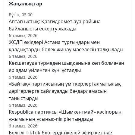
Жаңалықтар
Бүгін, 05:00
Аптап ыстық: Қазгидромет ауа райына
байланысты ескерту жасады
6 тамыз, 2026
ЖСДП өкілдері Астана тұрғындарымен
қалдықтарды бөлек жинау мәселесін талқылады
6 тамыз, 2026
Көкшетауда түрмеден шыққанына көп болмаған
ер адам үйленген күні ұсталды
6 тамыз, 2026
«Байтақ» партиясының үміткерлері алматылық
дәрігерлерге сайлауалды бағдарламасын
таныстырды
6 тамыз, 2026
Respublica партиясы «Шымкентмай» кәсіпорын
ұжымының ұсыныс-пікірін тыңдады
6 тамыз, 2026
Белгілі TikTok блогерді тікелей эфир кезінде