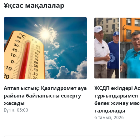
Ұқсас мақалалар
Аптап ыстық: Қазгидромет ауа
ЖСДП өкілдері А
райына байланысты ескерту
тұрғындарымен
жасады
бөлек жинау мәс
Бүгін, 05:00
талқылады
6 тамыз, 2026