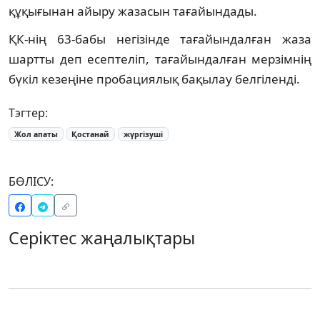
құқығынан айыру жазасын тағайындады.
ҚК-нің 63-бабы негізінде тағайындалған жаза
шартты деп есептеліп, тағайындалған мерзімнің
бүкіл кезеңіне пробациялық бақылау белгіленді.
Тэгтер:
Жол апаты
Қостанай
жүргізуші
БӨЛІСУ:
Серіктес жаңалықтары