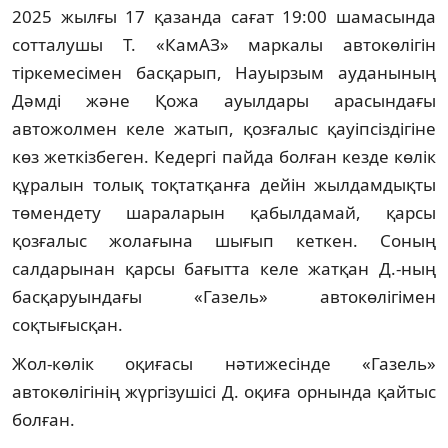
2025 жылғы 17 қазанда сағат 19:00 шамасында
сотталушы Т. «КамАЗ» маркалы автокөлігін
тіркемесімен басқарып, Науырзым ауданының
Дәмді және Қожа ауылдары арасындағы
автожолмен келе жатып, қозғалыс қауіпсіздігіне
көз жеткізбеген. Кедергі пайда болған кезде көлік
құралын толық тоқтатқанға дейін жылдамдықты
төмендету шараларын қабылдамай, қарсы
қозғалыс жолағына шығып кеткен. Соның
салдарынан қарсы бағытта келе жатқан Д.-ның
басқаруындағы «Газель» автокөлігімен
соқтығысқан.
Жол-көлік оқиғасы нәтижесінде «Газель»
автокөлігінің жүргізушісі Д. оқиға орнында қайтыс
болған.