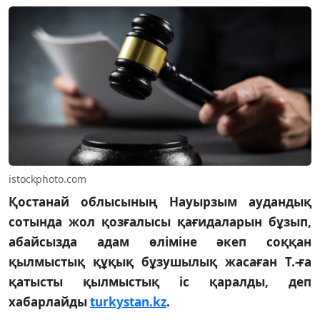
istockphoto.com
Қостанай облысының Науырзым аудандық
сотында жол қозғалысы қағидаларын бұзып,
абайсызда адам өліміне әкеп соққан
қылмыстық құқық бұзушылық жасаған Т.-ға
қатысты қылмыстық іс қаралды, деп
хабарлайды
turkystan.kz
.