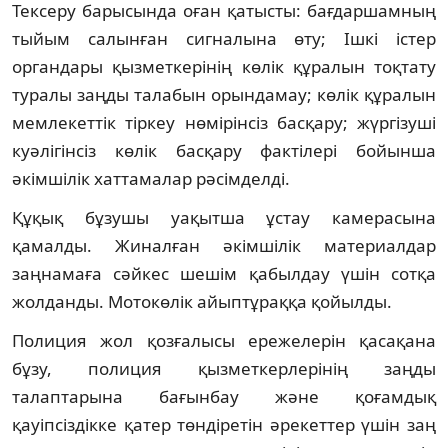
Тексеру барысында оған қатысты: бағдаршамның
тыйым салынған сигналына өту; Ішкі істер
органдары қызметкерінің көлік құралын тоқтату
туралы заңды талабын орындамау; көлік құралын
мемлекеттік тіркеу нөмірінсіз басқару; жүргізуші
куәлігінсіз көлік басқару фактілері бойынша
әкімшілік хаттамалар рәсімделді.
Құқық бұзушы уақытша ұстау камерасына
қамалды. Жиналған әкімшілік материалдар
заңнамаға сәйкес шешім қабылдау үшін сотқа
жолданды. Мотокөлік айыптұраққа қойылды.
Полиция жол қозғалысы ережелерін қасақана
бұзу, полиция қызметкерлерінің заңды
талаптарына бағынбау және қоғамдық
қауіпсіздікке қатер төндіретін әрекеттер үшін заң