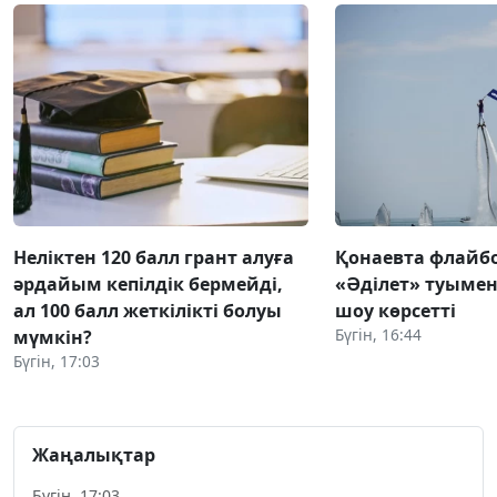
Неліктен 120 балл грант алуға
Қонаевта флай
әрдайым кепілдік бермейді,
«Әділет» туымен 
ал 100 балл жеткілікті болуы
шоу көрсетті
Бүгін, 16:44
мүмкін?
Бүгін, 17:03
Жаңалықтар
Бүгін, 17:03