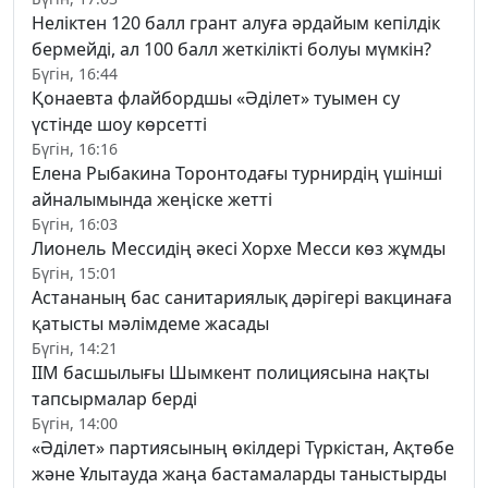
Неліктен 120 балл грант алуға әрдайым кепілдік
бермейді, ал 100 балл жеткілікті болуы мүмкін?
Бүгін, 16:44
Қонаевта флайбордшы «Әділет» туымен су
үстінде шоу көрсетті
Бүгін, 16:16
Елена Рыбакина Торонтодағы турнирдің үшінші
айналымында жеңіске жетті
Бүгін, 16:03
Лионель Мессидің әкесі Хорхе Месси көз жұмды
Бүгін, 15:01
Астананың бас санитариялық дәрігері вакцинаға
қатысты мәлімдеме жасады
Бүгін, 14:21
ІІМ басшылығы Шымкент полициясына нақты
тапсырмалар берді
Бүгін, 14:00
«Әділет» партиясының өкілдері Түркістан, Ақтөбе
және Ұлытауда жаңа бастамаларды таныстырды