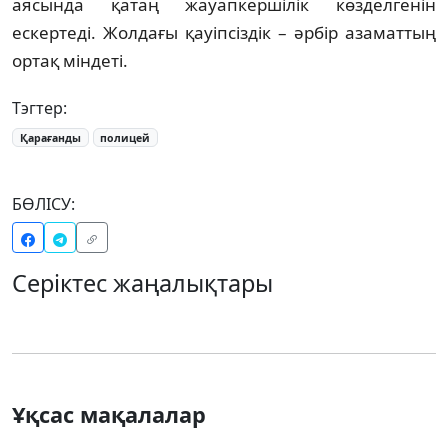
аясында қатаң жауапкершілік көзделгенін
ескертеді. Жолдағы қауіпсіздік – әрбір азаматтың
ортақ міндеті.
Тэгтер:
Қарағанды
полицей
БӨЛІСУ:
Серіктес жаңалықтары
Ұқсас мақалалар