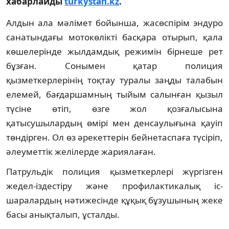
хабарлайды
turkystan.kz
.
Алдын ала мәлімет бойынша, жасөспірім эндуро
санатындағы мотокөлікті басқара отырып, қала
көшелерінде жылдамдық режимін бірнеше рет
бұзған. Сонымен қатар полиция
қызметкерлерінің тоқтау туралы заңды талабын
елемей, бағдаршамның тыйым салынған қызыл
түсіне өтіп, өзге жол қозғалысына
қатысушылардың өмірі мен денсаулығына қауіп
төндірген. Ол өз әрекеттерін бейнетаспаға түсіріп,
әлеуметтік желілерде жариялаған.
Патрульдік полиция қызметкерлері жүргізген
жедел-іздестіру және профилактикалық іс-
шаралардың нәтижесінде құқық бұзушының жеке
басы анықталып, ұсталды.