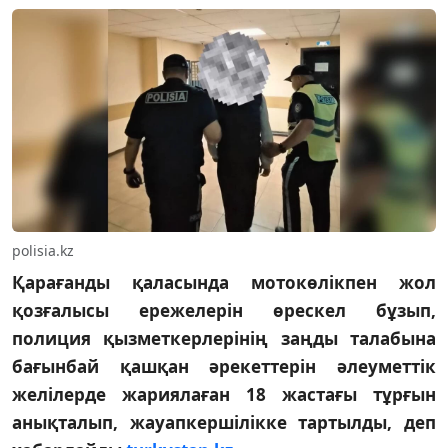
polisia.kz
Қарағанды қаласында мотокөлікпен жол
қозғалысы ережелерін өрескел бұзып,
полиция қызметкерлерінің заңды талабына
бағынбай қашқан әрекеттерін әлеуметтік
желілерде жариялаған 18 жастағы тұрғын
анықталып, жауапкершілікке тартылды, деп