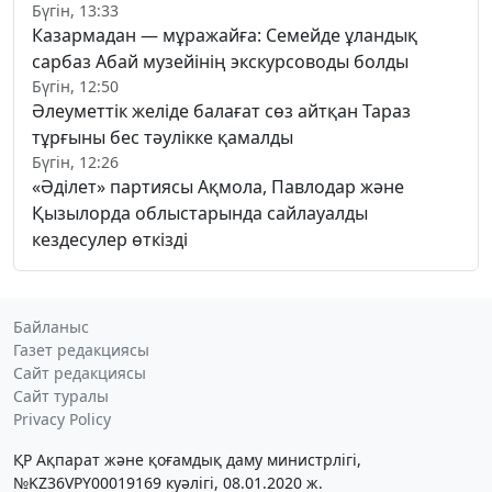
Бүгін, 13:33
Казармадан — мұражайға: Семейде ұландық
сарбаз Абай музейінің экскурсоводы болды
Бүгін, 12:50
Әлеуметтік желіде балағат сөз айтқан Тараз
тұрғыны бес тәулікке қамалды
Бүгін, 12:26
«Әділет» партиясы Ақмола, Павлодар және
Қызылорда облыстарында сайлауалды
кездесулер өткізді
Байланыс
Газет редакциясы
Сайт редакциясы
Сайт туралы
Privacy Policy
ҚР Ақпарат және қоғамдық даму министрлігі,
№KZ36VPY00019169 куәлігі, 08.01.2020 ж.