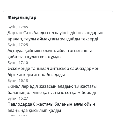
Жаңалықтар
Бүгін, 17:45
Дархан Сатыбалды сел қауіпсіздігі нысандарын
аралап, таулы аймақтағы жағдайды тексерді
Бүгін, 17:25
Ақтауда қайғылы оқиға: әйел тоғызыншы
қабаттан құлап көз жұмды
Бүгін, 17:10
Өскеменде танымал айтыскер сарбаздармен
бірге әскери ант қабылдады
Бүгін, 16:13
«Кінәлілер әділ жазасын алады»: 13 жастағы
баланың өліміне қатысты іс сотқа жіберілді
Бүгін, 15:27
Павлодарда 8 жастағы баланың аяғы ойын
алаңында қысылып қалды