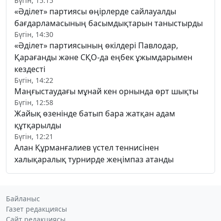
Бүгін, 15:15
«Әділет» партиясы өңірлерде сайлауалды
бағдарламасының басымдықтарын таныстырды
Бүгін, 14:30
«Әділет» партиясының өкілдері Павлодар,
Қарағанды және СҚО-да еңбек ұжымдарымен
кездесті
Бүгін, 14:22
Маңғыстаудағы мұнай кен орнында өрт шықты
Бүгін, 12:58
Жайық өзенінде батып бара жатқан адам
құтқарылды
Бүгін, 12:21
Алан Құрманғалиев үстел теннисінен
халықаралық турнирде жеңімпаз атанды
Байланыс
Газет редакциясы
Сайт редакциясы