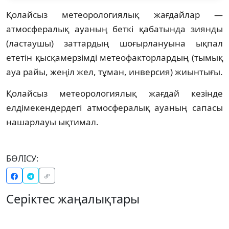
Қолайсыз метеорологиялық жағдайлар —
атмосфералық ауаның беткі қабатында зиянды
(ластаушы) заттардың шоғырлануына ықпал
ететін қысқамерзімді метеофакторлардың (тымық
ауа райы, жеңіл жел, тұман, инверсия) жиынтығы.
Қолайсыз метеорологиялық жағдай кезінде
елдімекендердегі атмосфералық ауаның сапасы
нашарлауы ықтимал.
БӨЛІСУ:
Серіктес жаңалықтары