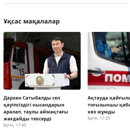
Ұқсас мақалалар
Дархан Сатыбалды сел
Ақтауда қайғылы
қауіпсіздігі нысандарын
тоғызыншы қаба
аралап, таулы аймақтағы
көз жұмды
Бүгін, 17:25
жағдайды тексерді
Бүгін, 17:45