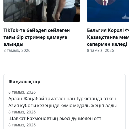
TikTok-та бейәдеп сөйлеген
Бельгия Королі 
тағы бір стример қамауға
Қазақстанға ме
алынды
сапармен келеді
8 тамыз, 2026
8 тамыз, 2026
Жаңалықтар
8 тамыз, 2026
Арлан Жаңабай триатлоннан Түркістанда өткен
Азия кубогы кезеңінде күміс медаль жеңіп алды
8 тамыз, 2026
Шавкат Рахмоновтың әкесі дүниеден өтті
8 тамыз, 2026