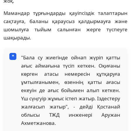
жоқ.
Мамандар тұрғындарды қауіпсіздік талаптарын
сақтауға, баланы қараусыз қалдырмауға және
шомылуға тыйым салынған жерге түспеуге
шақырады.
"Бала су жиегінде ойнап жүріп қатты
ағыс аймағына түсіп кеткен. Оқиғаны
көрген атасы немересін құтқаруға
ұмтылғанымен, өзеннің қатты ағасы
екеуін де ағыс бойымен алып кеткен.
Үш сүңгуір жұмыс істеп жатыр. Іздестеру
жалғасып жатыр", - дейді Қостанай
облысы ТЖД инженері Аружан
Ахметжанова.