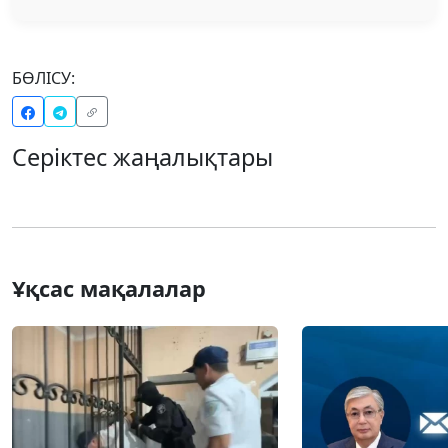
БӨЛІСУ:
Серіктес жаңалықтары
Ұқсас мақалалар