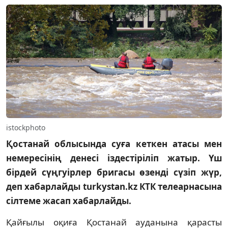
istockphoto
Қостанай облысында суға кеткен атасы мен
немересінің денесі іздестіріліп жатыр. Үш
бірдей сүңгуірлер бригасы өзенді сүзіп жүр,
деп хабарлайды turkystan.kz КТК телеарнасына
сілтеме жасап хабарлайды.
Қайғылы оқиға Қостанай ауданына қарасты