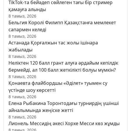
TikTok-та бейәдеп сөйлеген тағы бір стример
қамауға алынды
8 тамыз, 2026
Бельгия Королі Филипп Қазақстанға мемлекет
сапармен келеді
8 тамыз, 2026
Астанада Қорғалжын тас жолы ішінара
жабылады
8 тамыз, 2026
Неліктен 120 балл грант алуға әрдайым кепілдік
бермейді, ал 100 балл жеткілікті болуы мүмкін?
8 тамыз, 2026
Қонаевта флайбордшы «Әділет» туымен су
үстінде шоу көрсетті
8 тамыз, 2026
Елена Рыбакина Торонтодағы турнирдің үшінші
айналымында жеңіске жетті
8 тамыз, 2026
Лионель Мессидің әкесі Хорхе Месси көз жұмды
8 тамыз, 2026