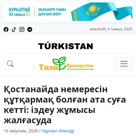
жексенбі, 9 тамыз, 2026
Қостанайда немересін
құтқармақ болған ата суға
кетті: іздеу жұмысы
жалғасуда
16 маусым, 2026
/
Нұрлан Әлинұр