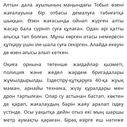
Алтын дала ауылының маңындағы Тобыл өзені
жағалауына бір отбасы демалуға табиғатқа
шыққан. Өзен жағасында ойнап жүрген алты
жасар бала сүрініп суға құлаған. Одан әрі қатты
ағысқа тап болған. Мұны көрген атасы немересін
құтқару үшін іле-шала суға секірген. Алайда екеуін
де өзен ағысы алып кеткен.
Оқиға орнына төтенше жағдайлар қызметі,
полиция және жедел жәрдем бригадалары
жұмылдырылды. Іздестіру-құтқаруға 40-қа жуық
маман, арнайы техника, жүзу құралдары мен
дрон тартылған. Олар су астынан бастап, көктен
де қарап, жағалаудың бәрін жаяу аралап іздеу
үстінде. Осы уақытқа дейін отыз екі мың шаршы
метр аумақты қараған. Бірақ әзірге еш нәтиже