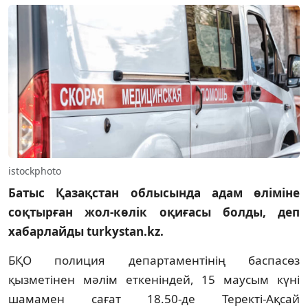
istockphoto
Батыс Қазақстан облысында адам өліміне
соқтырған жол-көлік оқиғасы болды, деп
хабарлайды turkystan.kz.
БҚО полиция департаментінің баспасөз
қызметінен мәлім еткеніндей, 15 маусым күні
шамамен сағат 18.50-де Теректі-Ақсай