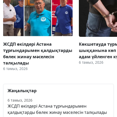
ЖСДП өкілдері Астана
Көкшетауда түр
тұрғындарымен қалдықтарды
шыққанына көп 
бөлек жинау мәселесін
адам үйленген к
6 тамыз, 2026
талқылады
6 тамыз, 2026
Жаңалықтар
6 тамыз, 2026
ЖСДП өкілдері Астана тұрғындарымен
қалдықтарды бөлек жинау мәселесін талқылады