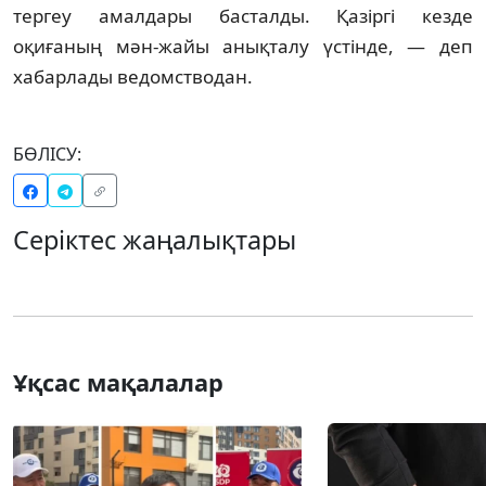
тергеу амалдары басталды. Қазіргі кезде
оқиғаның мән-жайы анықталу үстінде, — деп
хабарлады ведомстводан.
БӨЛІСУ:
Серіктес жаңалықтары
Ұқсас мақалалар