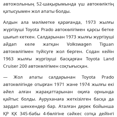
автожолының 52-шақырымында үш автокөліктің
қатысуымен жол апаты болды.
Алдын ала мәліметке қарағанда, 1973 жылғы
жүргізуші Toyota Prado автокөлігімен қарсы бетке
шығып кеткен. Салдарынан 1973 жылғы жүргізуші
айдап келе жатқан Volkswagen Tiguan
автокөлігімен түйісуге жол берген. Содан кейін
1963 жылғы жүргізуші басқарған Toyota Land
Cruiser 200 автокөлігімен соқтығысқан.
— Жол апаты салдарынан Toyota Prado
автокөлігінде отырған 1971 және 1974 жылғы екі
әйел алған жарақаттарынан оқиға орнында
қайтыс болды. Ауруханаға жеткізілген басқа да
зардап шеккендер бар. Аталған дерек бойынша
ҚР ҚК 345-бабы 4-бөлігіне сәйкес сотқа дейінгі