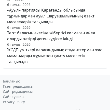
6 тамыз, 2026
«Ауыл» партиясы Қарағанды облысында
тұрғындармен ауыл шаруашылығының өзекті
мәселелерін талқылады
6 тамыз, 2026
Төрт баласын әкесіне жібергісі келмеген әйел
оларды өлтірді деген күдікке ілінді
6 тамыз, 2026
ЖСДП үміткері қарағандылық студенттермен жас
мамандарды жұмыспен қамту мәселесін
талқылады
Байланыс
Газет редакциясы
Сайт редакциясы
Сайт туралы
Privacy Policy