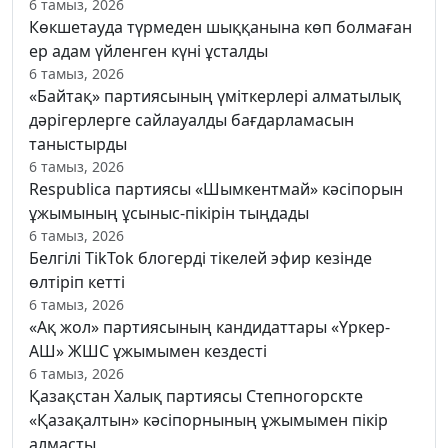
6 тамыз, 2026
Көкшетауда түрмеден шыққанына көп болмаған
ер адам үйленген күні ұсталды
6 тамыз, 2026
«Байтақ» партиясының үміткерлері алматылық
дәрігерлерге сайлауалды бағдарламасын
таныстырды
6 тамыз, 2026
Respublica партиясы «Шымкентмай» кәсіпорын
ұжымының ұсыныс-пікірін тыңдады
6 тамыз, 2026
Белгілі TikTok блогерді тікелей эфир кезінде
өлтіріп кетті
6 тамыз, 2026
«Ақ жол» партиясының кандидаттары «Үркер-
АШ» ЖШС ұжымымен кездесті
6 тамыз, 2026
Қазақстан Халық партиясы Степногорскте
«Қазақалтын» кәсіпорнының ұжымымен пікір
алмасты