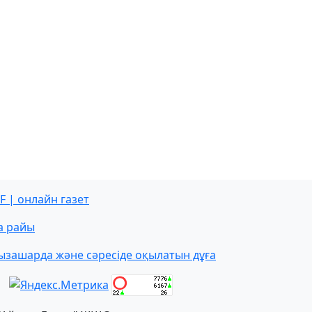
F | онлайн газет
а райы
ызашарда және сәресіде оқылатын дұға