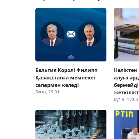
Бельгия Королі Филипп
Неліктен 
Қазақстанға мемлекет
алуға әр
сапармен келеді
бермейді,
Бүгін, 19:01
жеткілік
Бүгін, 17:03