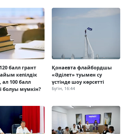
120 балл грант
Қонаевта флайбордшы
дайым кепілдік
«Әділет» туымен су
 ал 100 балл
үстінде шоу көрсетті
Бүгін, 16:44
ті болуы мүмкін?