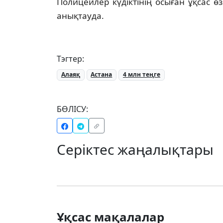
Полицейлер күдіктінің осыған ұқсас ө
анықтауда.
Тэгтер:
Алаяқ
Астана
4 млн теңге
БӨЛІСУ:
Серіктес жаңалықтары
Ұқсас мақалалар