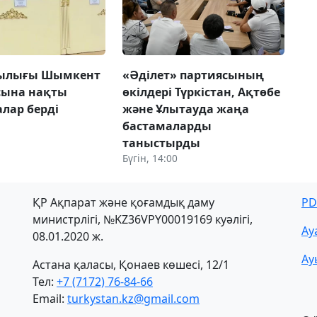
шылығы Шымкент
«Әділет» партиясының
сына нақты
өкілдері Түркістан, Ақтөбе
лар берді
және Ұлытауда жаңа
бастамаларды
таныстырды
Бүгін, 14:00
ҚР Ақпарат және қоғамдық даму
PD
министрлігі, №KZ36VPY00019169 куәлігі,
Ау
08.01.2020 ж.
Ау
Астана қаласы, Қонаев көшесі, 12/1
Тел:
+7 (7172) 76-84-66
Email:
turkystan.kz@gmail.com