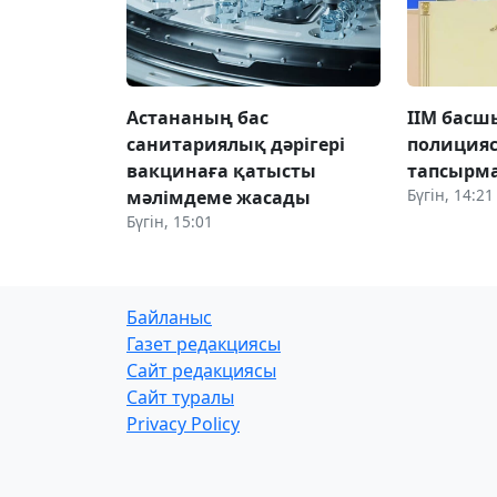
Астананың бас
ІІМ бас
санитариялық дәрігері
полиция
вакцинаға қатысты
тапсырма
Бүгін, 14:21
мәлімдеме жасады
Бүгін, 15:01
Байланыс
Газет редакциясы
Сайт редакциясы
Сайт туралы
Privacy Policy