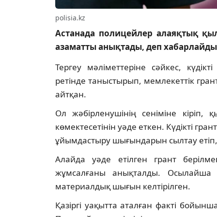
polisia.kz
Астанада полицейлер алаяқтық қы
азаматты анықтады, деп хабарлайд
Тергеу мәліметтеріне сәйкес, күдікт
ретінде таныстырып, мемлекеттік гран
айтқан.
Ол жәбірленушінің сеніміне кіріп, 
көмектесетінін уәде еткен. Күдікті гра
ұйымдастыру шығындарын сылтау етіп,
Алайда уәде етілген грант берілм
жұмсалғаны анықталды. Осылайша 
материалдық шығын келтірілген.
Қазіргі уақытта аталған факті бойынша 