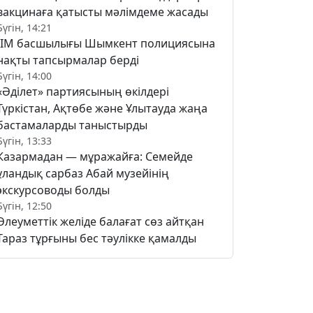
вакцинаға қатысты мәлімдеме жасады
Бүгін, 14:21
ІІМ басшылығы Шымкент полициясына
нақты тапсырмалар берді
Бүгін, 14:00
«Әділет» партиясының өкілдері
Түркістан, Ақтөбе және Ұлытауда жаңа
бастамаларды таныстырды
Бүгін, 13:33
Казармадан — мұражайға: Семейде
ұландық сарбаз Абай музейінің
экскурсоводы болды
Бүгін, 12:50
Әлеуметтік желіде балағат сөз айтқан
Тараз тұрғыны бес тәулікке қамалды