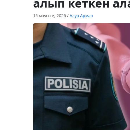
алып кеткен ал
15 маусым, 2026
/
Алуа Арман