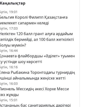
Жаңалықтар
Бүгін, 19:01
Бельгия Королі Филипп Қазақстанға
мемлекет сапармен келеді
Бүгін, 17:03
Неліктен 120 балл грант алуға әрдайым
кепілдік бермейді, ал 100 балл жеткілікті
болуы мүмкін?
Бүгін, 16:44
Қонаевта флайбордшы «Әділет» туымен
су үстінде шоу көрсетті
Бүгін, 16:16
Елена Рыбакина Торонтодағы турнирдің
үшінші айналымында жеңіске жетті
Бүгін, 16:03
Лионель Мессидің әкесі Хорхе Месси
көз жұмды
Бүгін, 15:01
Астананың бас санитариялық дәрігері