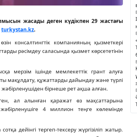
лмысын жасады деген күдікпен 29 жастағы
ы
turkystan.kz
.
і өзін консалтингтік компанияның қызметкері
ттарды рәсімдеу саласында қызмет көрсететінін
қысқа мерзім ішінде мемлекеттік грант алуға
нтты мақұлдату, құжаттарды дайындау және түрлі
 жәбірленушіден бірнеше рет ақша алған.
еген, ал алынған қаражат өз мақсаттарына
жәбірленушіге 4 миллион теңге көлемінде
сотқа дейінгі тергеп-тексеру жүргізіліп жатыр.