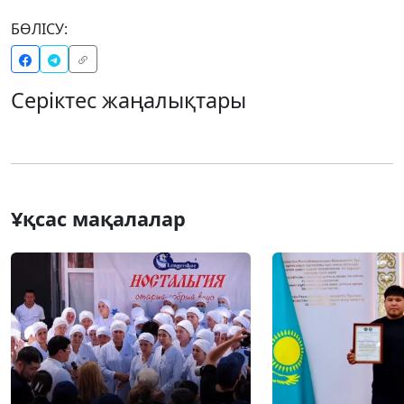
БӨЛІСУ:
Серіктес жаңалықтары
Ұқсас мақалалар