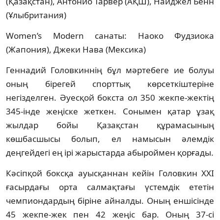
(Қазақстан), Антонио Тарвер (АҚШ), Найджел Бенн
(Ұлыбритания)
Women’s Modern санаты: Наоко Фудзиока
(Жапония), Джеки Нава (Мексика)
Геннадий Головкиннің бұл мәртебеге ие болуы
оның бірегей спорттық көрсеткіштеріне
негізделген. Әуесқой бокста ол 350 жекпе-жектің
345-інде жеңіске жеткен. Сонымен қатар ұзақ
жылдар бойы Қазақстан құрамасының
көшбасшысы болып, ел намысын әлемдік
деңгейдегі ең ірі жарыстарда абыроймен қорғады.
Кәсіпқой боксқа ауысқаннан кейін Головкин XXI
ғасырдағы орта салмақтағы үстемдік ететін
чемпиондардың біріне айналды. Оның еншісінде
45 жекпе-жек пен 42 жеңіс бар. Оның 37-сі