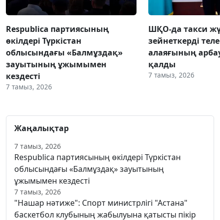
Respublica партиясының
ШҚО-да такси жү
өкілдері Түркістан
зейнеткерді тел
облысындағы «Балмұздақ»
алаяғының арба
зауытының ұжымымен
қалды
7 тамыз, 2026
кездесті
7 тамыз, 2026
Жаңалықтар
7 тамыз, 2026
Respublica партиясының өкілдері Түркістан
облысындағы «Балмұздақ» зауытының
ұжымымен кездесті
7 тамыз, 2026
"Нашар нәтиже": Спорт министрлігі "Астана"
баскетбол клубының жабылуына қатысты пікір