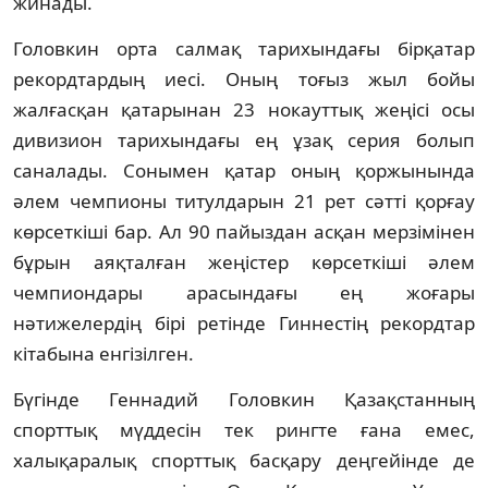
жинады.
Головкин орта салмақ тарихындағы бірқатар
рекордтардың иесі. Оның тоғыз жыл бойы
жалғасқан қатарынан 23 нокауттық жеңісі осы
дивизион тарихындағы ең ұзақ серия болып
саналады. Сонымен қатар оның қоржынында
әлем чемпионы титулдарын 21 рет сәтті қорғау
көрсеткіші бар. Ал 90 пайыздан асқан мерзімінен
бұрын аяқталған жеңістер көрсеткіші әлем
чемпиондары арасындағы ең жоғары
нәтижелердің бірі ретінде Гиннестің рекордтар
кітабына енгізілген.
Бүгінде Геннадий Головкин Қазақстанның
спорттық мүддесін тек рингте ғана емес,
халықаралық спорттық басқару деңгейінде де