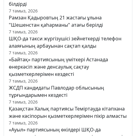
білдірді
7 тамыз, 2026
Рамзан Қадыровтың 21 жастағы ұлына
"Шешенстан қаһарманы" атағы берілді
7 тамыз, 2026
ШҚО-да такси жүргізушісі зейнеткерді телефон
алаяғының арбауынан сақтап қалды
7 тамыз, 2026
«Байтақ» партиясының үміткері Астанада
өнеркәсіп және денсаулық сақтау
қызметкерлерімен кездесті
7 тамыз, 2026
ЖСДП кандидаты Павлодар облысының
тұрғындарымен кездесті
7 тамыз, 2026
Қазақстан Халық партиясы Теміртауда кітапхана
және кәсіпорын қызметкерлерімен пікір алмасты
7 тамыз, 2026
«Ауыл» партиясының өкілдері ШҚО-да