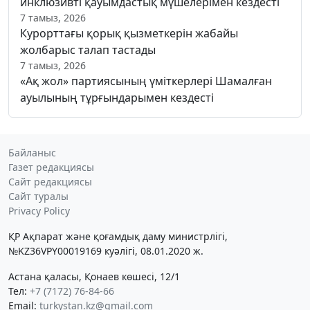
инклюзивті қауымдастық мүшелерімен кездесті
7 тамыз, 2026
Курорттағы қорық қызметкерін жабайы
жолбарыс талап тастады
7 тамыз, 2026
«Ақ жол» партиясының үміткерлері Шамалған
ауылының тұрғындарымен кездесті
Байланыс
Газет редакциясы
Сайт редакциясы
Сайт туралы
Privacy Policy
ҚР Ақпарат және қоғамдық даму министрлігі,
№KZ36VPY00019169 куәлігі, 08.01.2020 ж.
Астана қаласы, Қонаев көшесі, 12/1
Тел:
+7 (7172) 76-84-66
Email:
turkystan.kz@gmail.com