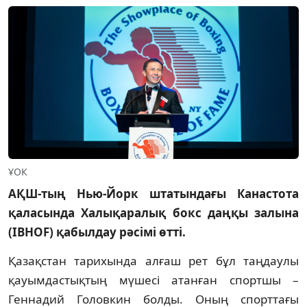
ҰОК
АҚШ-тың Нью-Йорк штатындағы Канастота
қаласында Халықаралық бокс даңқы залына
(IBHOF) қабылдау рәсімі өтті.
Қазақстан тарихында алғаш рет бұл таңдаулы
қауымдастықтың мүшесі атанған спортшы –
Геннадий Головкин болды. Оның спорттағы