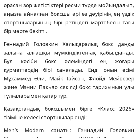
орасан зор жетістіктері ресми түрде мойындалып,
аңызға айналған боксшы әрі өз дәуірінің ең үздік
спортшыларының бірі ретіндегі мәртебесін тағы
бір мәрте бекітті.
Геннадий Головкин Халықаралық бокс даңқы
залына алғашқы мүмкіндіктен-ақ қабылданды.
Бұл кәсіби бокс әлеміндегі ең жоғары
құрметтердің бірі саналады. Енді оның есімі
Мұхаммед Әли, Майк Тайсон, Флойд Мейвезер
және Мэнни Пакьяо секілді бокс тарихының ұлы
тұлғаларымен қатар тұр.
Қазақстандық боксшымен бірге «Класс 2026»
тізіміне келесі спортшылар енді:
Men’s Modern санаты: Геннадий Головкин