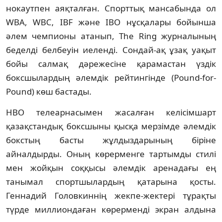
нокаутпен аяқталған. Спорттық мансабында ол
WBA, WBC, IBF және IBO нұсқалары бойынша
әлем чемпионы атанып, The Ring журналының
беделді белбеуін иеленді. Сондай-ақ ұзақ уақыт
бойы салмақ дәрежесіне қарамастан үздік
боксшылардың әлемдік рейтингінде (Pound-for-
Pound) көш бастады.
HBO телеарнасымен жасалған келісімшарт
қазақстандық боксшыны қысқа мерзімде әлемдік
бокстың басты жұлдыздарының біріне
айналдырды. Оның көрерменге тартымды стилі
мен жойқын соққысы әлемдік аренадағы ең
танымал спортшылардың қатарына қосты.
Геннадий Головкиннің жекпе-жектері тұрақты
түрде миллиондаған көрерменді экран алдына