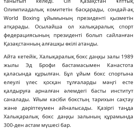
танытып келеді. Ол Қазақстан Ұлттық
Олимпиадалық комитетін басқарады, сондай-ақ
World Boxing ұйымының президенті қызметін
атқарады. Осылайша ол халықаралық спорт
федерациясының президенті болып сайланған
Қазақстанның алғашқы өкілі атанды.
Айта кетейік, Халықаралық бокс даңқы залы 1989
жылы Эд Брофи бастамасымен Канастота
қаласында құрылған. Бұл ұйым бокс спортына
елеулі үлес қосқан тұлғаларды мәңгі есте
қалдыруға арналған әлемдегі басты институт
саналады. Ұйым кәсіби бокстың тарихын сақтау
және дәріптеумен айналысады. Қазіргі таңда
Халықаралық бокс даңқы залының құрамында
300-ден астам мүшесі бар.