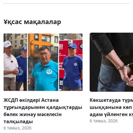
Ұқсас мақалалар
ЖСДП өкілдері Астана
Көкшетауда түр
тұрғындарымен қалдықтарды
шыққанына көп 
бөлек жинау мәселесін
адам үйленген к
6 тамыз, 2026
талқылады
6 тамыз, 2026