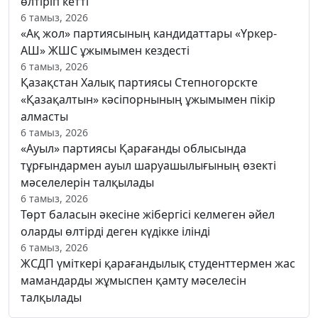
өлтіріп кетті
6 тамыз, 2026
«Ақ жол» партиясының кандидаттары «Үркер-
АШ» ЖШС ұжымымен кездесті
6 тамыз, 2026
Қазақстан Халық партиясы Степногорскте
«Қазақалтын» кәсіпорнының ұжымымен пікір
алмасты
6 тамыз, 2026
«Ауыл» партиясы Қарағанды облысында
тұрғындармен ауыл шаруашылығының өзекті
мәселелерін талқылады
6 тамыз, 2026
Төрт баласын әкесіне жібергісі келмеген әйел
оларды өлтірді деген күдікке ілінді
6 тамыз, 2026
ЖСДП үміткері қарағандылық студенттермен жас
мамандарды жұмыспен қамту мәселесін
талқылады