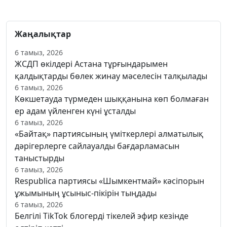
Жаңалықтар
6 тамыз, 2026
ЖСДП өкілдері Астана тұрғындарымен
қалдықтарды бөлек жинау мәселесін талқылады
6 тамыз, 2026
Көкшетауда түрмеден шыққанына көп болмаған
ер адам үйленген күні ұсталды
6 тамыз, 2026
«Байтақ» партиясының үміткерлері алматылық
дәрігерлерге сайлауалды бағдарламасын
таныстырды
6 тамыз, 2026
Respublica партиясы «Шымкентмай» кәсіпорын
ұжымының ұсыныс-пікірін тыңдады
6 тамыз, 2026
Белгілі TikTok блогерді тікелей эфир кезінде