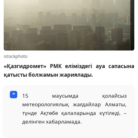
istockphoto
«Қазгидромет» РМК еліміздегі ауа сапасына
қатысты болжамын жариялады.
15 маусымда қолайсыз
метеорологиялық жағдайлар Алматы,
түнде Ақтөбе қалаларында күтіледі, –
делінген хабарламада.