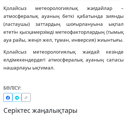
Қолайсыз метеорологиялық жағдайлар –
атмосфералық ауаның беткі қабатында зиянды
(ластаушы) заттардың шоғырлануына ықпал
ететін қысқамерзімді метеофакторлардың (тымық
ауа райы, жеңіл жел, тұман, инверсия) жиынтығы.
Қолайсыз метеорологиялық жағдай кезінде
елдімекендердегі атмосфералық ауаның сапасы
нашарлауы ықтимал.
БӨЛІСУ:
Серіктес жаңалықтары