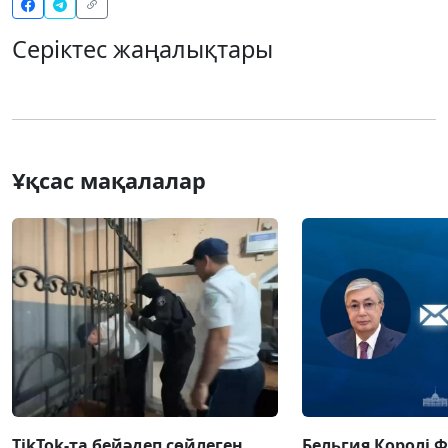
Серіктес жаңалықтары
Ұқсас мақалалар
TikTok-та бейәдеп сөйлеген
Бельгия Королі 