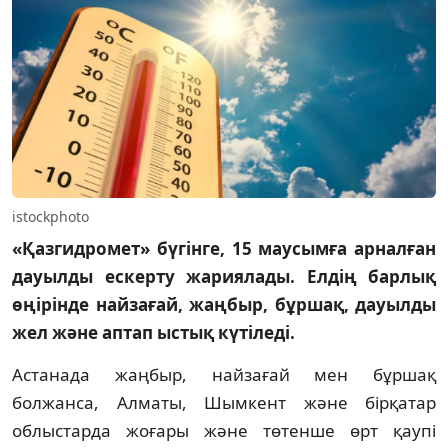
istockphoto
«Қазгидромет» бүгінге, 15 маусымға арналған
дауылды ескерту жариялады. Елдің барлық
өңірінде найзағай, жаңбыр, бұршақ, дауылды
жел және аптап ыстық күтіледі.
Астанада жаңбыр, найзағай мен бұршақ
болжанса, Алматы, Шымкент және бірқатар
облыстарда жоғары және төтенше өрт қаупі