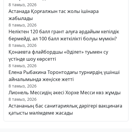
8 тамыз, 2026
Астанада Қорғалжын тас жолы ішінара
жабылады
8 тамыз, 2026
Неліктен 120 балл грант алуға әрдайым кепілдік
бермейді, ал 100 балл жеткілікті болуы мүмкін?
8 тамыз, 2026
Қонаевта флайбордшы «Әділет» туымен су
үстінде шоу көрсетті
8 тамыз, 2026
Елена Рыбакина Торонтодағы турнирдің үшінші
айналымында жеңіске жетті
8 тамыз, 2026
Лионель Мессидің әкесі Хорхе Месси көз жұмды
8 тамыз, 2026
Астананың бас санитариялық дәрігері вакцинаға
қатысты мәлімдеме жасады