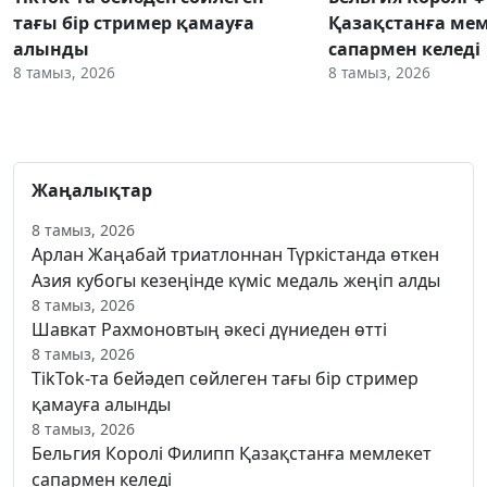
тағы бір стример қамауға
Қазақстанға ме
алынды
сапармен келеді
8 тамыз, 2026
8 тамыз, 2026
Жаңалықтар
8 тамыз, 2026
Арлан Жаңабай триатлоннан Түркістанда өткен
Азия кубогы кезеңінде күміс медаль жеңіп алды
8 тамыз, 2026
Шавкат Рахмоновтың әкесі дүниеден өтті
8 тамыз, 2026
TikTok-та бейәдеп сөйлеген тағы бір стример
қамауға алынды
8 тамыз, 2026
Бельгия Королі Филипп Қазақстанға мемлекет
сапармен келеді