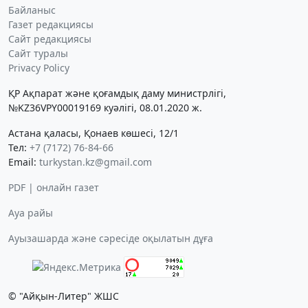
Байланыс
Газет редакциясы
Сайт редакциясы
Сайт туралы
Privacy Policy
ҚР Ақпарат және қоғамдық даму министрлігі,
№KZ36VPY00019169 куәлігі, 08.01.2020 ж.
Астана қаласы, Қонаев көшесі, 12/1
Тел:
+7 (7172) 76-84-66
Email:
turkystan.kz@gmail.com
PDF | онлайн газет
Ауа райы
Ауызашарда және сәресіде оқылатын дұға
© "Айқын-Литер" ЖШС