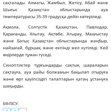
сақталады. Алматы, Жамбыл, Жетісу, Абай және
Шығыс Қазақстан облыстарында ауа
температурасы 35-39 градусқа дейін көтеріледі.
Ақмола, Солтүстік Қазақстан, Павлодар,
Қарағанды, Ұлытау, Ақтөбе, Атырау, Маңғыстау
және Батыс Қазақстан облыстарында жаңбыр,
найзағай, бұршақ және екпінді жел күтіледі. Кей
өңірлерде тұман түседі.
Синоптиктер тұрғындарды сақтық шараларын
сақтауға, ауа райы болжамын бақылап отыруға
және өрт қауіпсіздігі талаптарын қатаң ұстануға
шақырды.
БӨЛІСУ: