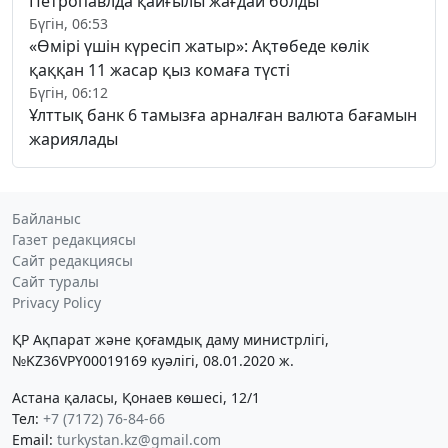
Петропавлда қайғылы жағдай болды
Бүгін, 06:53
«Өмірі үшін күресіп жатыр»: Ақтөбеде көлік
қаққан 11 жасар қыз комаға түсті
Бүгін, 06:12
Ұлттық банк 6 тамызға арналған валюта бағамын
жариялады
Байланыс
Газет редакциясы
Сайт редакциясы
Сайт туралы
Privacy Policy
ҚР Ақпарат және қоғамдық даму министрлігі,
№KZ36VPY00019169 куәлігі, 08.01.2020 ж.
Астана қаласы, Қонаев көшесі, 12/1
Тел:
+7 (7172) 76-84-66
Email:
turkystan.kz@gmail.com