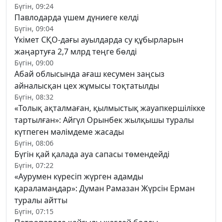
Бүгін, 09:24
Павлодарда үшем дүниеге келді
Бүгін, 09:04
Үкімет СҚО-дағы ауылдарда су құбырларын
жаңартуға 2,7 млрд теңге бөлді
Бүгін, 09:00
Абай облысында ағаш кесумен заңсыз
айналысқан цех жұмысы тоқтатылды
Бүгін, 08:32
«Толық ақталмаған, қылмыстық жауапкершілікке
тартылған»: Айгүл Орынбек жылқышы туралы
күтпеген мәлімдеме жасады
Бүгін, 08:06
Бүгін қай қалада ауа сапасы төмендейді
Бүгін, 07:22
«Аурумен күресіп жүрген адамды
қараламаңдар»: Думан Рамазан Жүрсін Ерман
туралы айтты
Бүгін, 07:15