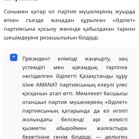
Сонымен қатар ол партия мүшелерінің жуырда
өткен съезде жаңадан құрылған «Әділет»
партиясына қосылу жөнінде қабылдаған тарихи
шешімдеріне ризашылығын білдірді.
Президент елімізді жаңғырту, заң
үстемдігі мен қоғамдық тәртіпке
негізделген Әділетті Қазақстанды құру
ісіне AMANAT партиясының елеулі үлес
қосқанын атап өтті. Мемлекет басшысы
отаншыл партия мүшелерінің «Әділет»
партиясының қатарында да ел игілігі
жолындағы белсенді әрі жемісті
қызметін абыроймен жалғастыра
беретініне сенім білдірді, — делінген