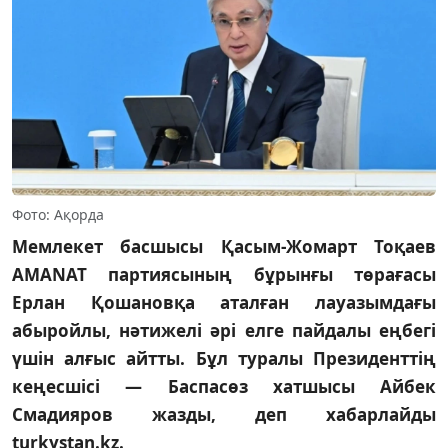
Фото: Ақорда
Мемлекет басшысы Қасым-Жомарт Тоқаев
AMANAT партиясының бұрынғы төрағасы
Ерлан Қошановқа аталған лауазымдағы
абыройлы, нәтижелі әрі елге пайдалы еңбегі
үшін алғыс айтты. Бұл туралы Президенттің
кеңесшісі — Баспасөз хатшысы Айбек
Смадияров жазды, деп хабарлайды
turkystan.kz.