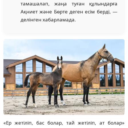
тамашалап, жаңа туған құлындарға
Ақниет және Бөрте деген есім берді, —
делінген хабарламада.
«Ер жетіліп, бас болар, тай жетіліп, ат болар»