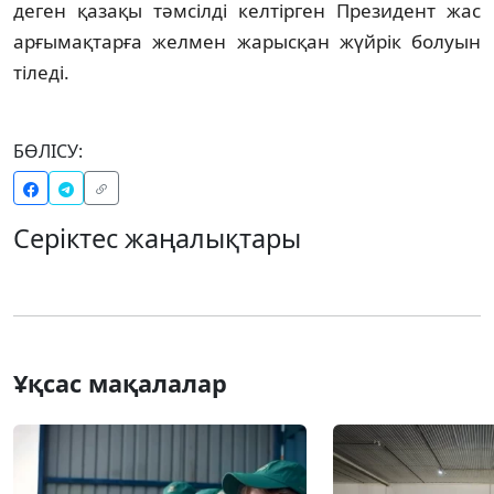
деген қазақы тәмсілді келтірген Президент жас
арғымақтарға желмен жарысқан жүйрік болуын
тіледі.
БӨЛІСУ:
Серіктес жаңалықтары
Ұқсас мақалалар