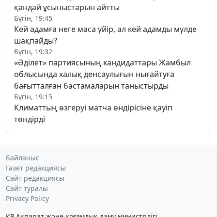
қандай ұсыныстарын айтты
Бүгін, 19:45
Кей адамға неге маса үйір, ал кей адамды мүлде
шақпайды?
Бүгін, 19:32
«Әділет» партиясының кандидаттары Жамбыл
облысында халық денсаулығын нығайтуға
бағытталған бастамаларын таныстырды
Бүгін, 19:15
Климаттың өзгеруі матча өндірісіне қауіп
төндірді
Байланыс
Газет редакциясы
Сайт редакциясы
Сайт туралы
Privacy Policy
ҚР Ақпарат және қоғамдық даму министрлігі,