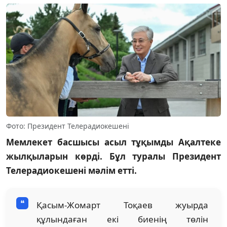
Фото: Президент Телерадиокешені
Мемлекет басшысы асыл тұқымды Ақалтеке
жылқыларын көрді. Бұл туралы Президент
Телерадиокешені мәлім етті.
Қасым-Жомарт Тоқаев жуырда
құлындаған екі биенің төлін