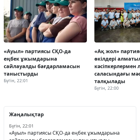
«Ауыл» партиясы СҚО-да
«Ақ жол» парти
еңбек ұжымдарына
өкілдері алмат
сайлауалды бағдарламасын
кәсіпкерлермен 
таныстырды
саласындағы мәс
Бүгін, 22:01
талқылады
Бүгін, 22:00
Жаңалықтар
Бүгін, 22:01
«Ауыл» партиясы СҚО-да еңбек ұжымдарына