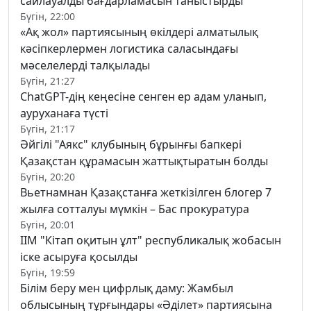
сайлауалды бағдарламасын таныстырды
Бүгін, 22:00
«Ақ жол» партиясының өкілдері алматылық
кәсіпкерлермен логистика саласындағы
мәселелерді талқылады
Бүгін, 21:27
ChatGPT-дің кеңесіне сенген ер адам уланып,
ауруханаға түсті
Бүгін, 21:17
Әйгілі "Аякс" клубының бұрынғы бапкері
Қазақстан құрамасын жаттықтыратын болды
Бүгін, 20:20
Вьетнамнан Қазақстанға жеткізілген блогер 7
жылға сотталуы мүмкін – Бас прокуратура
Бүгін, 20:01
ІІМ "Кітап оқитын ұлт" республикалық жобасын
іске асыруға қосылды
Бүгін, 19:59
Білім беру мен цифрлық даму: Жамбыл
облысының тұрғындары «Әділет» партиясына