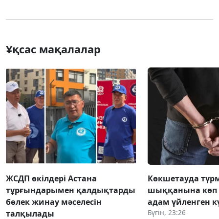
Ұқсас мақалалар
ЖСДП өкілдері Астана
Көкшетауда түр
тұрғындарымен қалдықтарды
шыққанына көп 
бөлек жинау мәселесін
адам үйленген к
Бүгін, 23:26
талқылады