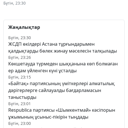
Бүгін, 23:30
Жаңалықтар
Бүгін, 23:30
ЖСДП өкілдері Астана тұрғындарымен
қалдықтарды бөлек жинау мәселесін талқылады
Бүгін, 23:26
Көкшетауда түрмеден шыққанына көп болмаған
ер адам үйленген күні ұсталды
Бүгін, 23:15
«Байтақ» партиясының үміткерлері алматылық
дәрігерлерге сайлауалды бағдарламасын
таныстырды
Бүгін, 23:01
Respublica партиясы «Шымкентмай» кәсіпорын
ұжымының ұсыныс-пікірін тыңдады
Бүгін, 23:00