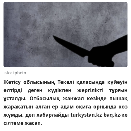
istockphoto
Жетісу облысының Текелі қаласында күйеуін
өлтірді деген күдікпен жергілікті тұрғын
ұсталды. Отбасылық жанжал кезінде пышақ
жарақатын алған ер адам оқиға орнында көз
жұмды, деп хабарлайды turkystan.kz baq.kz-ке
сілтеме жасап.