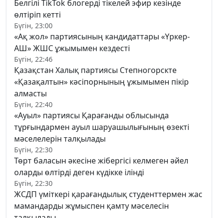
Белгілі TikTok блогерді тікелей эфир кезінде
өлтіріп кетті
Бүгін, 23:00
«Ақ жол» партиясының кандидаттары «Үркер-
АШ» ЖШС ұжымымен кездесті
Бүгін, 22:46
Қазақстан Халық партиясы Степногорскте
«Қазақалтын» кәсіпорнының ұжымымен пікір
алмасты
Бүгін, 22:40
«Ауыл» партиясы Қарағанды облысында
тұрғындармен ауыл шаруашылығының өзекті
мәселелерін талқылады
Бүгін, 22:30
Төрт баласын әкесіне жібергісі келмеген әйел
оларды өлтірді деген күдікке ілінді
Бүгін, 22:30
ЖСДП үміткері қарағандылық студенттермен жас
мамандарды жұмыспен қамту мәселесін
талқылады