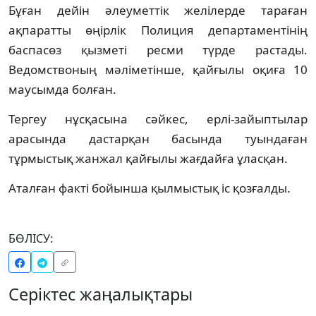
Бұған дейін әлеуметтік желілерде тараған
ақпаратты өңірлік Полиция департаментінің
баспасөз қызметі ресми түрде растады.
Ведомствоның мәліметінше, қайғылы оқиға 10
маусымда болған.
Тергеу нұсқасына сәйкес, ерлі-зайыптылар
арасында дастарқан басында туындаған
тұрмыстық жанжал қайғылы жағдайға ұласқан.
Аталған факті бойынша қылмыстық іс қозғалды.
БӨЛІСУ:
Серіктес жаңалықтары