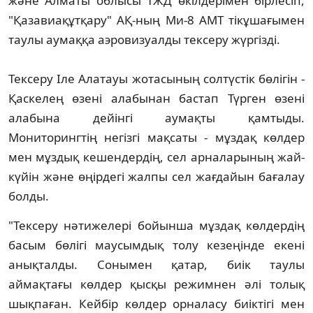
және Алматы облысы ТЖД өкілдерімен бірлесіп,
"Қазавиақұтқару" АҚ-ның Ми-8 АМТ тікұшағымен
таулы аумаққа аэровизуалды тексеру жүргізді.
Тексеру Іле Алатауы жотасының солтүстік бөлігін -
Қаскелең өзені алабынан бастап Түрген өзені
алабына дейінгі аумақты қамтыды.
Мониторингтің негізгі мақсаты - мұздақ көлдер
мен мұздық кешендердің, сел арналарының жай-
күйін және өңірдегі жалпы сел жағдайын бағалау
болды.
"Тексеру нәтижелері бойынша мұздақ көлдердің
басым бөлігі маусымдық толу кезеңінде екені
анықталды. Сонымен қатар, биік таулы
аймақтағы көлдер қысқы режимнен әлі толық
шықпаған. Кейбір көлдер орналасу биіктігі мен