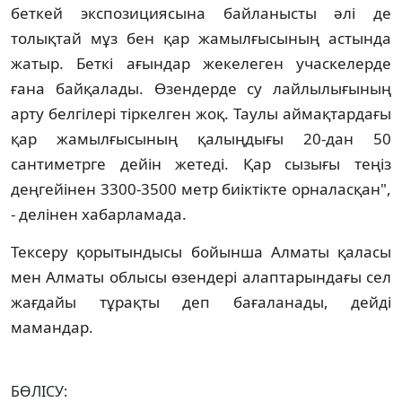
беткей экспозициясына байланысты әлі де
толықтай мұз бен қар жамылғысының астында
жатыр. Беткі ағындар жекелеген учаскелерде
ғана байқалады. Өзендерде су лайлылығының
арту белгілері тіркелген жоқ. Таулы аймақтардағы
қар жамылғысының қалыңдығы 20-дан 50
сантиметрге дейін жетеді. Қар сызығы теңіз
деңгейінен 3300-3500 метр биіктікте орналасқан",
- делінен хабарламада.
Тексеру қорытындысы бойынша Алматы қаласы
мен Алматы облысы өзендері алаптарындағы сел
жағдайы тұрақты деп бағаланады, дейді
мамандар.
БӨЛІСУ: