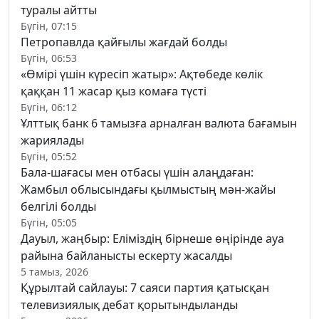
туралы айтты
Бүгін, 07:15
Петропавлда қайғылы жағдай болды
Бүгін, 06:53
«Өмірі үшін күресіп жатыр»: Ақтөбеде көлік
қаққан 11 жасар қыз комаға түсті
Бүгін, 06:12
Ұлттық банк 6 тамызға арналған валюта бағамын
жариялады
Бүгін, 05:52
Бала-шағасы мен отбасы үшін алаңдаған:
Жамбыл облысындағы қылмыстың мән-жайы
белгілі болды
Бүгін, 05:05
Дауыл, жаңбыр: Еліміздің бірнеше өңірінде ауа
райына байланысты ескерту жасалды
5 тамыз, 2026
Құрылтай сайлауы: 7 саяси партия қатысқан
телевизиялық дебат қорытындыланды