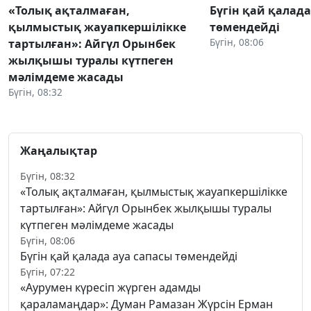
«Толық ақталмаған,
Бүгін қай қалада
қылмыстық жауапкершілікке
төмендейді
Бүгін, 08:06
тартылған»: Айгүл Орынбек
жылқышы туралы күтпеген
мәлімдеме жасады
Бүгін, 08:32
Жаңалықтар
Бүгін, 08:32
«Толық ақталмаған, қылмыстық жауапкершілікке
тартылған»: Айгүл Орынбек жылқышы туралы
күтпеген мәлімдеме жасады
Бүгін, 08:06
Бүгін қай қалада ауа сапасы төмендейді
Бүгін, 07:22
«Аурумен күресіп жүрген адамды
қараламаңдар»: Думан Рамазан Жүрсін Ерман