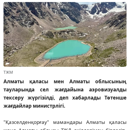
ТЖМ
Алматы қаласы мен Алматы облысының
тауларында сел жағдайына аэровизуалды
тексеру жүргізілді, деп хабарлады Төтенше
жағдайлар министрлігі.
"Қазселденқорғау" мамандары Алматы қаласы