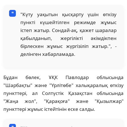
"Күту уақытын қысқарту үшін өткізу
пункті күшейтілген режимде жұмыс
істеп жатыр. Сондай-ақ, қажет шаралар
қабылданып, жергілікті әкімдікпен
бірлескен жұмыс жүргізіліп жатыр.", -
делінген хабарламада.
Бұдан бөлек, ҰҚК Павлодар облысында
"Шарбақты" және "Үрлітөбе" халықаралық өткізу
пункттері, ал Солтүстік Қазақстан облысында
"Жаңа жол", "Қарақоға" және "Қызылжар"
пункттері жұмыс істейтінін еске салды.