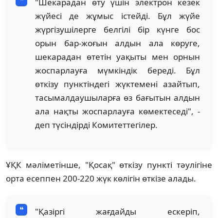
"Шекарадан өту үшін электрон кезек
жүйесі де жұмыс істейді. Бұл жүйе
жүргізушілерге белгілі бір күнге бос
орын бар-жоғын алдын ала көруге,
шекарадан өтетін уақыты мен орнын
жоспарлауға мүмкіндік береді. Бұл
өткізу пунктіндегі жүктемені азайтып,
тасымалдаушыларға өз бағытын алдын
ала нақты жоспарлауға көмектеседі", -
деп түсіндірді Комитеттегілер.
ҰҚК мәліметінше, "Қосақ" өткізу пункті тәулігіне
орта есеппен 200-220 жүк көлігін өткізе алады.
"Қазіргі жағдайды ескеріп,