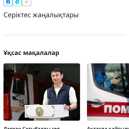
Серіктес жаңалықтары
Ұқсас мақалалар
Дархан Сатыбалды сел
Ақтауда қайғылы