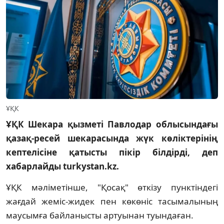
ҰҚК
ҰҚК Шекара қызметі Павлодар облысындағы
қазақ-ресей шекарасында жүк көліктерінің
кептелісіне қатысты пікір білдірді, деп
хабарлайды turkystan.kz.
ҰҚК мәліметінше, "Қосақ" өткізу пунктіндегі
жағдай жеміс-жидек пен көкөніс тасымалының
маусымға байланысты артуынан туындаған.