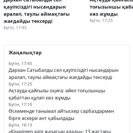
қауіпсіздігі нысандарын
тоғызыншы қаба
аралап, таулы аймақтағы
көз жұмды
Бүгін, 17:25
жағдайды тексерді
Бүгін, 17:45
Жаңалықтар
Бүгін, 17:45
Дархан Сатыбалды сел қауіпсіздігі нысандарын
аралап, таулы аймақтағы жағдайды тексерді
Бүгін, 17:25
Ақтауда қайғылы оқиға: әйел тоғызыншы
қабаттан құлап көз жұмды
Бүгін, 17:10
Өскеменде танымал айтыскер сарбаздармен
бірге әскери ант қабылдады
Бүгін, 16:13
«Кінәлілер әділ жазасын алады»: 13 жастағы