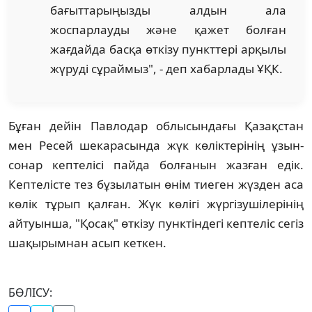
бағыттарыңызды алдын ала
жоспарлауды және қажет болған
жағдайда басқа өткізу пункттері арқылы
жүруді сұраймыз", - деп хабарлады ҰҚК.
Бұған дейін Павлодар облысындағы Қазақстан
мен Ресей шекарасында жүк көліктерінің ұзын-
сонар кептелісі пайда болғанын жазған едік.
Кептелісте тез бұзылатын өнім тиеген жүзден аса
көлік тұрып қалған. Жүк көлігі жүргізушілерінің
айтуынша, "Қосақ" өткізу пунктіндегі кептеліс сегіз
шақырымнан асып кеткен.
БӨЛІСУ: