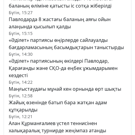
баланың өліміне қатысты іс сотқа жіберілді
Бүгін, 15:27
Павлодарда 8 жастағы баланың аяғы ойын
алаңында қысылып қалды
Бүгін, 15:15
«Әділет» партиясы өңірлерде сайлауалды
бағдарламасының басымдықтарын таныстырды
Бүгін, 14:30
«Әділет» партиясының өкілдері Павлодар,
Қарағанды және СҚО-да еңбек ұжымдарымен
кездесті
Бүгін, 14:22
Маңғыстаудағы мұнай кен орнында өрт шықты
Бүгін, 12:58
Жайық өзенінде батып бара жатқан адам
құтқарылды
Бүгін, 12:21
Алан Құрманғалиев үстел теннисінен
халықаралық турнирде жеңімпаз атанды