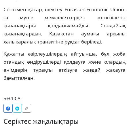
Сонымен қатар, шектеу Eurasian Economic Union-
ға мүше мемлекеттерден жеткізілетін
қызанақтарға қолданылмайды. Сондай-ақ
қызанақтардың Қазақстан аумағы арқылы
халықаралық транзитіне рұқсат беріледі.
Құжатты әзірлеушілердің айтуынша, бұл жоба
отандық өндірушілерді қолдауға және олардың
өнімдерін тұрақты өткізуге жағдай жасауға
бағытталған.
БӨЛІСУ:
Серіктес жаңалықтары