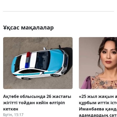
Ұқсас мақалалар
Ақтөбе облысында 26 жастағы
«25 жыл жақын 
жігітті тойдан кейін өлтіріп
құрбым иттік іст
кеткен
Иманбаева қанд
Бүгін, 15:17
адамдардың са