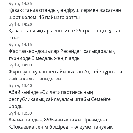
Бүгін, 14:35
Қазақстанда отандық өндірушілермен жасалған
шарт көлемі 46 пайызға артты
Бүгін, 14:28
Қазақстандықтар депозитте 25 трлн теңге ұстап
отыр
Бүгін, 14:15
Жас таэквондошылар Ресейдегі халықаралық
турнирде 3 медаль жеңіп алды
Бүгін, 14:09
Жүргізуші куәлігінен айырылған Ақтөбе тұрғыны
қайта көлік тізгіндеген
Бүгін, 13:40
Абай күнінде «Әділет» партиясының
республикалық сайлауалды штабы Семейге
барды
Бүгін, 13:39
Азаматтардың 85%-дан астамы Президент
Қ.Тоқаевқа сенім білдіреді – әлеуметтанулық