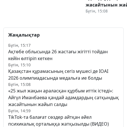
жасайтынын жа
Бүгін, 15:08
Жаңалықтар
Бүгін, 15:17
Ақтөбе облысында 26 жастағы жігітті тойдан
кейін өлтіріп кеткен
Бүгін, 15:10
Қазақстан құрамасының сегіз мүшесі де IOAI
2026 олимпиадасында медальға ие болды
Бүгін, 15:08
«25 жыл жақын араласқан құрбым иттік істеді»:
Айгүл Иманбаева қандай адамдардың сатқындық
жасайтынын жайып салды
Бүгін, 14:59
TikTok-та балағат сөздер айтқан әйел
психикалық орталыққа жатқызылды (ВИДЕО)