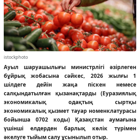
istockphoto
Ауыл шаруашылығы министрлігі әзірлеген
бұйрық жобасына сәйкес, 2026 жылғы 1
шілдеге дейін жаңа піскен немесе
салқындатылған қызанақтарды (Еуразиялық
экономикалық одақтың сыртқы
экономикалық қызмет тауар номенклатурасы
бойынша 0702 коды) Қазақстан аумағына
үшінші елдерден барлық көлік түрімен
әкелуге тыйым салу ұсынылып отыр.