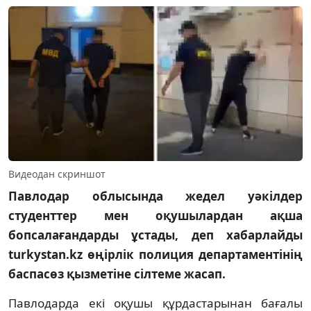
Видеодан скриншот
Павлодар облысында жедел уәкілдер
студенттер мен оқушылардан ақша
бопсалағандарды ұстады, деп хабарлайды
turkystan.kz өңірлік полиция департаментінің
баспасөз қызметіне сілтеме жасап.
Павлодарда екі оқушы құрдастарынан бағалы