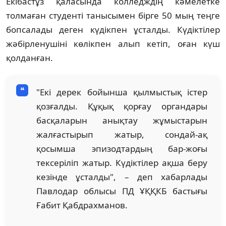
Екібастұз қаласында колледждің кәмелетке
толмаған студенті танысымен бірге 50 мың теңге
бопсалады деген күдікпен ұсталды. Күдіктілер
жәбірленушіні көлікпен алып кетіп, оған күш
қолданған.
"Екі дерек бойынша қылмыстық істер
қозғалды. Құқық қорғау органдары
басқаларын анықтау жұмыстарын
жалғастырып жатыр, сондай-ақ
қосымша эпизодтардың бар-жоғы
тексеріліп жатыр. Күдіктілер ақша беру
кезінде ұсталды", – деп хабарлады
Павлодар облысы ПД ҰҚҚКБ бастығы
Ғабит Қабдрахманов.