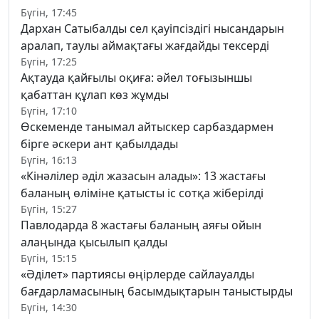
Бүгін, 17:45
Дархан Сатыбалды сел қауіпсіздігі нысандарын
аралап, таулы аймақтағы жағдайды тексерді
Бүгін, 17:25
Ақтауда қайғылы оқиға: әйел тоғызыншы
қабаттан құлап көз жұмды
Бүгін, 17:10
Өскеменде танымал айтыскер сарбаздармен
бірге әскери ант қабылдады
Бүгін, 16:13
«Кінәлілер әділ жазасын алады»: 13 жастағы
баланың өліміне қатысты іс сотқа жіберілді
Бүгін, 15:27
Павлодарда 8 жастағы баланың аяғы ойын
алаңында қысылып қалды
Бүгін, 15:15
«Әділет» партиясы өңірлерде сайлауалды
бағдарламасының басымдықтарын таныстырды
Бүгін, 14:30