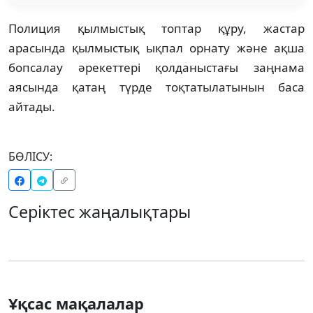
Полиция қылмыстық топтар құру, жастар
арасында қылмыстық ықпал орнату және ақша
бопсалау әрекеттері қолданыстағы заңнама
аясында қатаң түрде тоқтатылатынын баса
айтады.
БӨЛІСУ:
Серіктес жаңалықтары
Ұқсас мақалалар