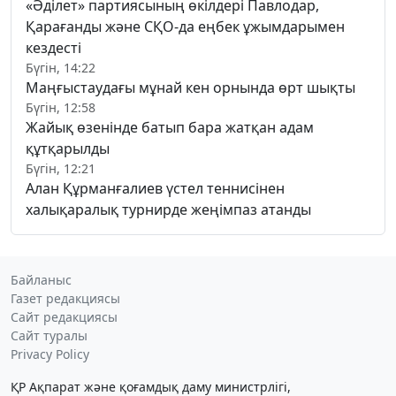
«Әділет» партиясының өкілдері Павлодар,
Қарағанды және СҚО-да еңбек ұжымдарымен
кездесті
Бүгін, 14:22
Маңғыстаудағы мұнай кен орнында өрт шықты
Бүгін, 12:58
Жайық өзенінде батып бара жатқан адам
құтқарылды
Бүгін, 12:21
Алан Құрманғалиев үстел теннисінен
халықаралық турнирде жеңімпаз атанды
Байланыс
Газет редакциясы
Сайт редакциясы
Сайт туралы
Privacy Policy
ҚР Ақпарат және қоғамдық даму министрлігі,