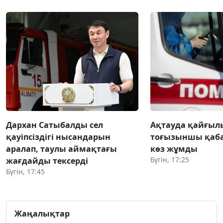
Дархан Сатыбалды сел
Ақтауда қайғылы
қауіпсіздігі нысандарын
тоғызыншы қаба
аралап, таулы аймақтағы
көз жұмды
Бүгін, 17:25
жағдайды тексерді
Бүгін, 17:45
Жаңалықтар