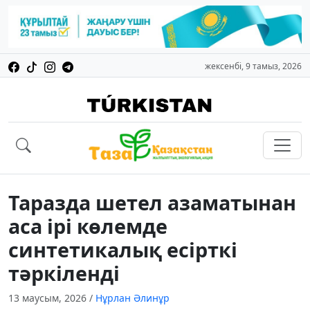
жексенбі, 9 тамыз, 2026
Таразда шетел азаматынан
аса ірі көлемде
синтетикалық есірткі
тәркіленді
13 маусым, 2026
/
Нұрлан Әлинұр