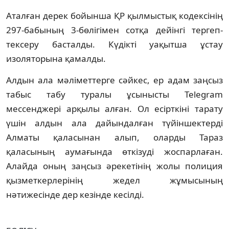
Аталған дерек бойынша ҚР қылмыстық кодексінің
297-бабының 3-бөлігімен сотқа дейінгі тергеп-
тексеру басталды. Күдікті уақытша ұстау
изоляторына қамалды.
Алдын ала мәліметтерге сәйкес, ер адам заңсыз
табыс табу туралы ұсынысты Telegram
мессенджері арқылы алған. Ол есірткіні тарату
үшін алдын ала дайындалған түйіншектерді
Алматы қаласынан алып, оларды Тараз
қаласының аумағында өткізуді жоспарлаған.
Алайда оның заңсыз әрекетінің жолы полиция
қызметкерлерінің жедел жұмысының
нәтижесінде дер кезінде кесілді.