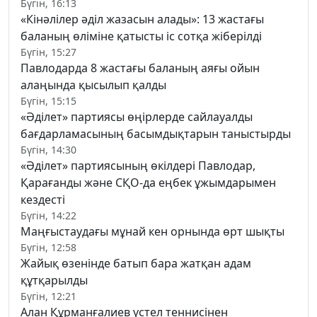
Бүгін, 16:13
«Кінәлілер әділ жазасын алады»: 13 жастағы
баланың өліміне қатысты іс сотқа жіберілді
Бүгін, 15:27
Павлодарда 8 жастағы баланың аяғы ойын
алаңында қысылып қалды
Бүгін, 15:15
«Әділет» партиясы өңірлерде сайлауалды
бағдарламасының басымдықтарын таныстырды
Бүгін, 14:30
«Әділет» партиясының өкілдері Павлодар,
Қарағанды және СҚО-да еңбек ұжымдарымен
кездесті
Бүгін, 14:22
Маңғыстаудағы мұнай кен орнында өрт шықты
Бүгін, 12:58
Жайық өзенінде батып бара жатқан адам
құтқарылды
Бүгін, 12:21
Алан Құрманғалиев үстел теннисінен