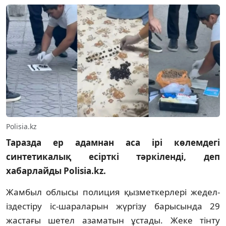
Polisia.kz
Таразда ер адамнан аса ірі көлемдегі
синтетикалық есірткі тәркіленді, деп
хабарлайды Polisia.kz.
Жамбыл облысы полиция қызметкерлері жедел-
іздестіру іс-шараларын жүргізу барысында 29
жастағы шетел азаматын ұстады. Жеке тінту