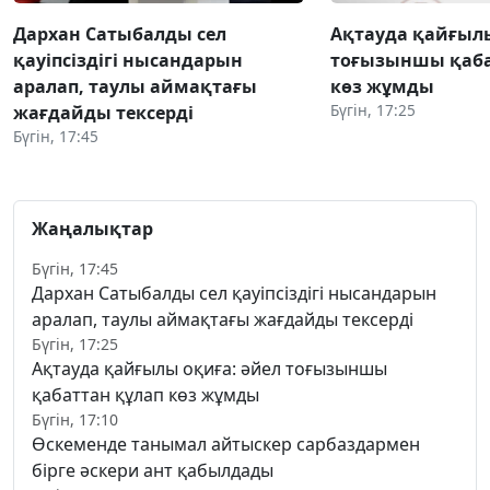
Дархан Сатыбалды сел
Ақтауда қайғылы
қауіпсіздігі нысандарын
тоғызыншы қаба
аралап, таулы аймақтағы
көз жұмды
Бүгін, 17:25
жағдайды тексерді
Бүгін, 17:45
Жаңалықтар
Бүгін, 17:45
Дархан Сатыбалды сел қауіпсіздігі нысандарын
аралап, таулы аймақтағы жағдайды тексерді
Бүгін, 17:25
Ақтауда қайғылы оқиға: әйел тоғызыншы
қабаттан құлап көз жұмды
Бүгін, 17:10
Өскеменде танымал айтыскер сарбаздармен
бірге әскери ант қабылдады