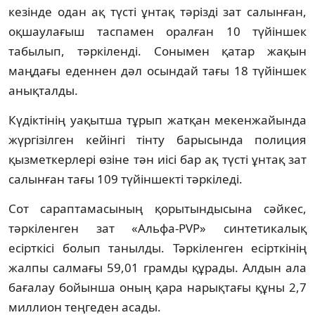
кезінде одан ақ түсті ұнтақ тәрізді зат салынған,
оқшаулағыш таспамен оралған 10 түйіншек
табылып, тәркіленді. Сонымен қатар жақын
маңдағы еденнен дәл осындай тағы 18 түйіншек
анықталды.
Күдіктінің уақытша тұрып жатқан мекенжайында
жүргізілген кейінгі тінту барысында полиция
қызметкерлері өзіне тән иісі бар ақ түсті ұнтақ зат
салынған тағы 109 түйіншекті тәркіледі.
Сот сараптамасының қорытындысына сәйкес,
тәркіленген зат «Альфа-PVP» синтетикалық
есірткісі болып танылды. Тәркіленген есірткінің
жалпы салмағы 59,01 грамды құрады. Алдын ала
бағалау бойынша оның қара нарықтағы құны 2,7
миллион теңгеден асады.