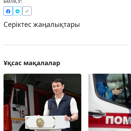
БӨЛІСУ:
Серіктес жаңалықтары
Ұқсас мақалалар