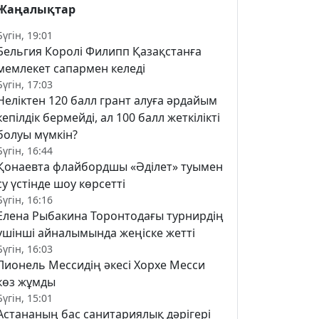
Жаңалықтар
Бүгін, 19:01
Бельгия Королі Филипп Қазақстанға
мемлекет сапармен келеді
Бүгін, 17:03
Неліктен 120 балл грант алуға әрдайым
кепілдік бермейді, ал 100 балл жеткілікті
болуы мүмкін?
Бүгін, 16:44
Қонаевта флайбордшы «Әділет» туымен
су үстінде шоу көрсетті
Бүгін, 16:16
Елена Рыбакина Торонтодағы турнирдің
үшінші айналымында жеңіске жетті
Бүгін, 16:03
Лионель Мессидің әкесі Хорхе Месси
көз жұмды
Бүгін, 15:01
Астананың бас санитариялық дәрігері