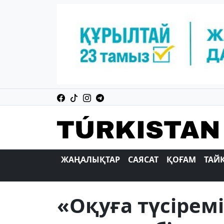
ЖАҢАЛЫҚТАР
САЯСАТ
ҚОҒАМ
ТАЙ
«Оқуға түсірем