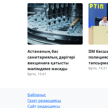
Астананың бас
ІІМ бас
санитариялық дәрігері
полиция
вакцинаға қатысты
тапсырма
Бүгін, 14:21
мәлімдеме жасады
Бүгін, 15:01
Байланыс
Газет редакциясы
Сайт редакциясы