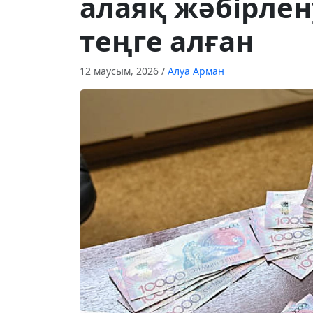
алаяқ жәбірлен
теңге алған
12 маусым, 2026
/
Алуа Арман