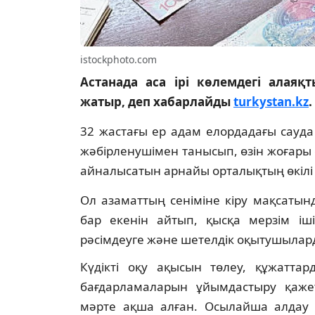
istockphoto.com
Астанада аса ірі көлемдегі алаяқ
жатыр, деп хабарлайды
turkystan.kz
.
32 жастағы ер адам елордадағы сауд
жәбірленушімен танысып, өзін жоғары 
айналысатын арнайы орталықтың өкілі 
Ол азаматтың сеніміне кіру мақсаты
бар екенін айтып, қысқа мерзім іші
рәсімдеуге және шетелдік оқытушыларды
Күдікті оқу ақысын төлеу, құжатт
бағдарламаларын ұйымдастыру қаже
мәрте ақша алған. Осылайша алдау