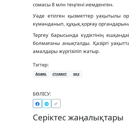
сомасы 8 млн теңгені иемденген.
Уәде етілген қызметтер уақытылы ор
күмәнданып, құқық қорғау органдарына
Тергеу барысында күдіктінің ешқанд
болмағаны анықталды. Қазіргі уақытт
амалдары жүргізіліп жатыр.
Тэгтер:
Алаяқ
студент
оқу
БӨЛІСУ:
Серіктес жаңалықтары