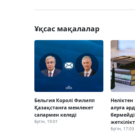
Ұқсас мақалалар
Бельгия Королі Филипп
Неліктен 
Қазақстанға мемлекет
алуға әр
сапармен келеді
бермейді,
Бүгін, 19:01
жеткілік
Бүгін, 17:03