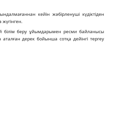
ындалмағаннан кейін жәбірленуші күдіктіден
 жүгінген.
ай білім беру ұйымдарымен ресми байланысы
а аталған дерек бойынша сотқа дейінгі тергеу