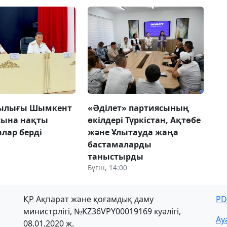
шылығы Шымкент
«Әділет» партиясының
сына нақты
өкілдері Түркістан, Ақтөбе
лар берді
және Ұлытауда жаңа
бастамаларды
таныстырды
Бүгін, 14:00
ҚР Ақпарат және қоғамдық даму
PD
министрлігі, №KZ36VPY00019169 куәлігі,
Ау
08.01.2020 ж.