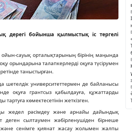
тық дерегі бойынша қылмыстық іс тергелі
а ойын-сауық орталықтарының бірінің маңында
оқу орындарына талапкерлерді оқуға түсірумен
ретінде таныстырған.
нда шетелдік университеттермен де байланысы
нде оқуға грантсыз қабылдауға, құжаттарды
 тартуға көмектесетінін жеткізген.
арды жедел рәсімдеу және арнайы дайындық
т деген сылтаумен жәбірленушіден бірнеше
 және сенімге қиянат жасау жолымен жалпы