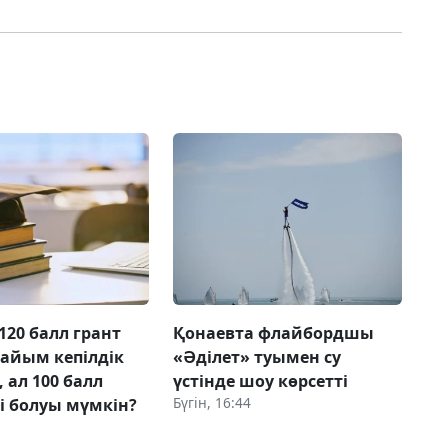
120 балл грант
Қонаевта флайбордшы
дайым кепілдік
«Әділет» туымен су
 ал 100 балл
үстінде шоу көрсетті
Бүгін, 16:44
ті болуы мүмкін?