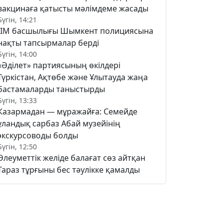
вакцинаға қатысты мәлімдеме жасады
Бүгін, 14:21
ІІМ басшылығы Шымкент полициясына
нақты тапсырмалар берді
Бүгін, 14:00
«Әділет» партиясының өкілдері
Түркістан, Ақтөбе және Ұлытауда жаңа
бастамаларды таныстырды
Бүгін, 13:33
Казармадан — мұражайға: Семейде
ұландық сарбаз Абай музейінің
экскурсоводы болды
Бүгін, 12:50
Әлеуметтік желіде балағат сөз айтқан
Тараз тұрғыны бес тәулікке қамалды