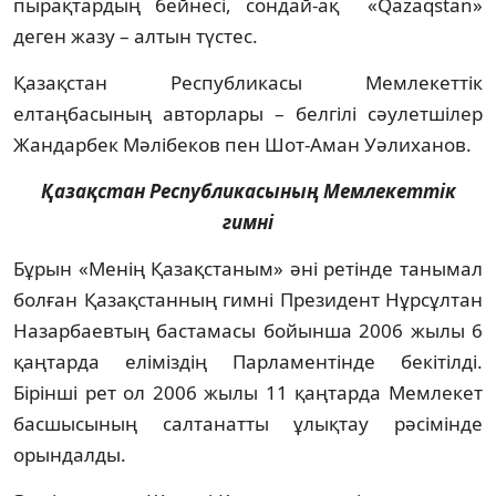
пырақтардың бейнесі, сондай-ақ «Qazaqstan»
деген жазу – алтын түстес.
Қазақстан Республикасы Мемлекеттік
елтаңбасының авторлары – белгілі сәулетшілер
Жандарбек Мәлібеков пен Шот-Аман Уәлиханов.
Қазақстан Республикасының Мемлекеттік
гимні
Бұрын «Менің Қазақстаным» әні ретінде танымал
болған Қазақстанның гимні Президент Нұрсұлтан
Назарбаевтың бастамасы бойынша 2006 жылы 6
қаңтарда еліміздің Парламентінде бекітілді.
Бірінші рет ол 2006 жылы 11 қаңтарда Мемлекет
басшысының салтанатты ұлықтау рәсімінде
орындалды.