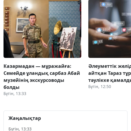
Казармадан — мұражайға:
Әлеуметтік желід
Семейде ұландық сарбаз Абай
айтқан Тараз тұ
музейінің экскурсоводы
тәулікке қамалд
Бүгін, 12:50
болды
Бүгін, 13:33
Жаңалықтар
Бүгін, 13:33