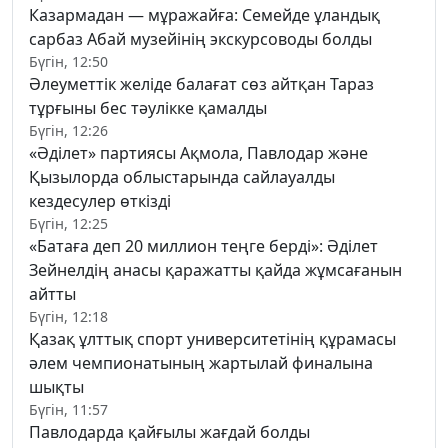
Казармадан — мұражайға: Семейде ұландық
сарбаз Абай музейінің экскурсоводы болды
Бүгін, 12:50
Әлеуметтік желіде балағат сөз айтқан Тараз
тұрғыны бес тәулікке қамалды
Бүгін, 12:26
«Әділет» партиясы Ақмола, Павлодар және
Қызылорда облыстарында сайлауалды
кездесулер өткізді
Бүгін, 12:25
«Батаға деп 20 миллион теңге берді»: Әділет
Зейнелдің анасы қаражатты қайда жұмсағанын
айтты
Бүгін, 12:18
Қазақ ұлттық спорт университетінің құрамасы
әлем чемпионатының жартылай финалына
шықты
Бүгін, 11:57
Павлодарда қайғылы жағдай болды