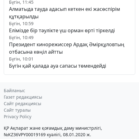
Бүгін, 11:45
Алматыда тауда адасып кеткен екі жасөспірім
құтқарылды
Бүгін, 10:59
Елімізде бір тәулікте үш орман өрті тіркелді
Бүгін, 10:49
Президент кинорежиссер Ардақ Әмірқұловтың
отбасына көңіл айтты
Бүгін, 10:01
Бүгін қай қалада ауа сапасы төмендейді
Байланыс
Газет редакциясы
Сайт редакциясы
Сайт туралы
Privacy Policy
ҚР Ақпарат және қоғамдық даму министрлігі,
№KZ36VPY00019169 куәлігі, 08.01.2020 ж.