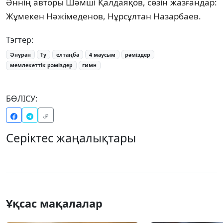
Әннің авторы Шәмші Қалдаяқов, сөзін жазғандар:
Жұмекен Нәжімеденов, Нұрсұлтан Назарбаев.
Тэгтер:
Әнұран
Ту
елтаңба
4 маусым
рәміздер
мемлекеттік рәміздер
гимн
БӨЛІСУ:
Серіктес жаңалықтары
Ұқсас мақалалар