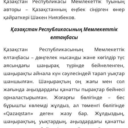
Қазақстан Республикасы Мемлекеттік туының
авторы – Қазақстанның еңбек сіңірген өнер
қайраткері Шәкен Ниязбеков.
Қазақстан Республикасының Мемлекеттік
елтаңбасы
Қазақстан Республикасының Мемлекеттік
елтаңбасы – дөңгелек нысанды және көгілдір түс
аясындағы шаңырақ түрінде бейнеленген,
шаңырақты айнала күн сәулесіндей тарап уықтар
шаншылған. Шаңырақтың оң жағы мен сол
жағында аңыздардағы қанатты пырақтар бейнесі
орналастырылған. Жоғарғы бөлігінде – бес
бұрышты көлемді жұлдыз, ал төменгі бөлігінде
«Qazaqstan» деген жазу бар. Жұлдыздың,
шаңырақтың, уықтардың, аңыздардағы қанатты