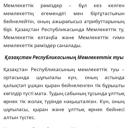
Мемлекеттік рәміздер – бұл кез келген
мемлекеттің егемендігі мен біртұтастығын
бейнелейтін, оның ажырағысыз атрибуттарының
бірі. Қазақстан Республикасында Мемлекеттік ту,
Мемлекеттік елтаңба және Мемлекеттік гимн
мемлекеттік рәміздер саналады.
Қазақстан Республикасының Мемлекеттік туы
Қазақстан Республикасының мемлекеттік туы –
ортасында шұғылалы күн, оның астында
қалықтап ұшқан қыран бейнеленген тік бұрышты
көгілдір түсті мата. Тудың сабының тұсында ұлттық
өрнек тік жолақ түрінде нақышталған. Күн, оның
шұғыласы, қыран және ұлттық өрнек бейнесі
алтын түстес.