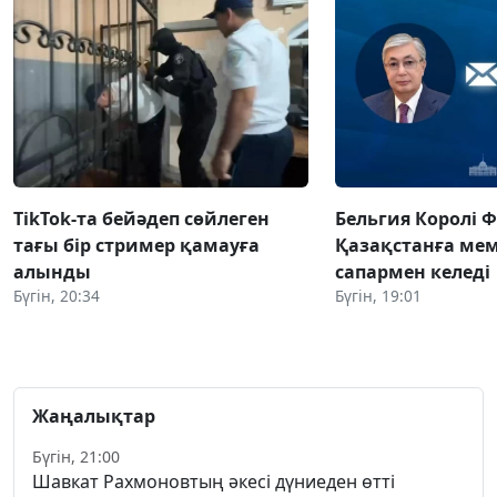
TikTok-та бейәдеп сөйлеген
Бельгия Королі 
тағы бір стример қамауға
Қазақстанға ме
алынды
сапармен келеді
Бүгін, 20:34
Бүгін, 19:01
Жаңалықтар
Бүгін, 21:00
Шавкат Рахмоновтың әкесі дүниеден өтті