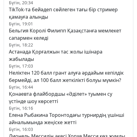
Бүгін, 20:34
TikTok-та бейәдеп сөйлеген тағы бір стример
қамауға алынды
Бүгін, 19:01
Бельгия Королі Филипп Қазақстанға мемлекет
сапармен келеді
Бүгін, 18:22
Астанада Қорғалжын тас жолы ішінара
жабылады
Бүгін, 17:03
Неліктен 120 балл грант алуға әрдайым кепілдік
бермейді, ал 100 балл жеткілікті болуы мүмкін?
Бүгін, 16:44
Қонаевта флайбордшы «Әділет» туымен су
үстінде шоу көрсетті
Бүгін, 16:16
Елена Рыбакина Торонтодағы турнирдің үшінші
айналымында жеңіске жетті
Бүгін, 16:03
Лионель Мессидің әкесі Хорхе Месси көз жұмды