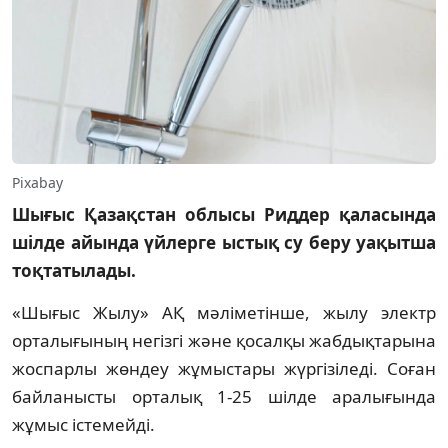
Pixabay
Шығыс Қазақстан облысы Риддер қаласында
шілде айында үйлерге ыстық су беру уақытша
тоқтатылады.
«Шығыс Жылу» АҚ мәліметінше, жылу электр
орталығының негізгі және қосалқы жабдықтарына
жоспарлы жөндеу жұмыстары жүргізіледі. Соған
байланысты орталық 1-25 шілде аралығында
жұмыс істемейді.