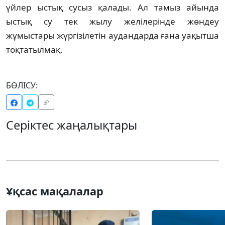
үйлер ыстық сусыз қалады. Ал тамыз айында
ыстық су тек жылу желілерінде жөндеу
жұмыстары жүргізілетін аудандарда ғана уақытша
тоқтатылмақ.
БӨЛІСУ:
Серіктес жаңалықтары
Ұқсас мақалалар