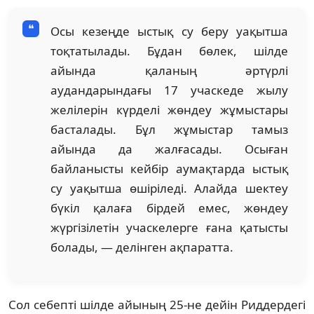
Осы кезеңде ыстық су беру уақытша
тоқтатылады. Бұдан бөлек, шілде
айында қаланың әртүрлі
аудандарындағы 17 учаскеде жылу
желілерін күрделі жөндеу жұмыстары
басталады. Бұл жұмыстар тамыз
айында да жалғасады. Осыған
байланысты кейбір аумақтарда ыстық
су уақытша өшіріледі. Алайда шектеу
бүкіл қалаға бірдей емес, жөндеу
жүргізілетін учаскелерге ғана қатысты
болады, — делінген ақпаратта.
Сол себепті шілде айының 25-не дейін Риддердегі