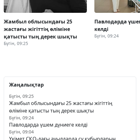
Жамбыл облысындағы 25
Павлодарда үше
жастағы жігіттің өліміне
келді
Бүгін, 09:24
қатысты тың дерек шықты
Бүгін, 09:25
Жаңалықтар
Бүгін, 09:25
Жамбыл облысындағы 25 жастағы жігіттің
өліміне қатысты тың дерек шықты
Бүгін, 09:24
Павлодарда үшем дүниеге келді
Бүгін, 09:04
Үкімет СҚО-дағы ауылдарда су құбырларын