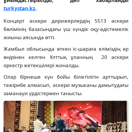
ұйымдастырылды, деп хабарлайды
turkystan.kz
.
Концерт әскери дирижерлердің 5513 әскери
бөлімінің базасындағы үш күндік оқу-әдістемелік
жиыны аясында өтті.
Жамбыл облысында өткен іс-шараға еліміздің әр
өңірінен келген Ұлттық ұланның 20 әскери
оркестр жетекшілері жиналды.
Олар бірнеше күн бойы біліктілігін арттырып,
тәжірибе алмасып, әскери музыканы дамытудағы
заманауи үрдістермен танысты.