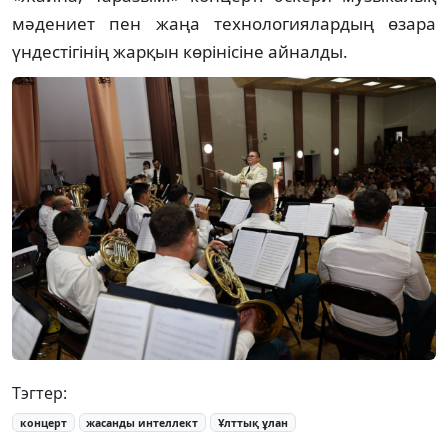
мәдениет пен жаңа технологиялардың өзара
үндестігінің жарқын көрінісіне айналды.
Тэгтер:
концерт
жасанды интеллект
Ұлттық ұлан