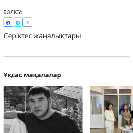
БӨЛІСУ:
Серіктес жаңалықтары
Ұқсас мақалалар