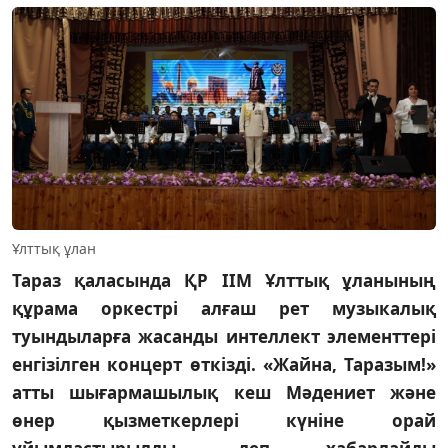
Ұлттық ұлан
Тараз қаласында ҚР ІІМ Ұлттық ұланының
құрама оркестрі алғаш рет музыкалық
туындыларға жасанды интеллект элементтері
енгізілген концерт өткізді. «Жайна, Таразым!»
атты шығармашылық кеш Мәдениет және
өнер қызметкерлері күніне орай