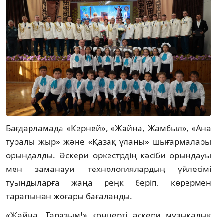
Бағдарламада «Керней», «Жайна, Жамбыл», «Ана
туралы жыр» және «Қазақ ұланы» шығармалары
орындалды. Әскери оркестрдің кәсіби орындауы
мен заманауи технологиялардың үйлесімі
туындыларға жаңа реңк беріп, көрермен
тарапынан жоғары бағаланды.
«Жайна, Таразым!» концерті әскери музыкалық