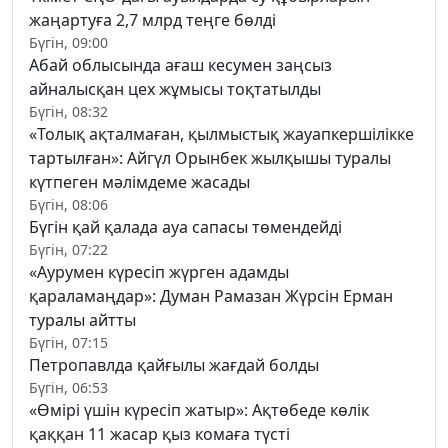
жаңартуға 2,7 млрд теңге бөлді
Бүгін, 09:00
Абай облысында ағаш кесумен заңсыз
айналысқан цех жұмысы тоқтатылды
Бүгін, 08:32
«Толық ақталмаған, қылмыстық жауапкершілікке
тартылған»: Айгүл Орынбек жылқышы туралы
күтпеген мәлімдеме жасады
Бүгін, 08:06
Бүгін қай қалада ауа сапасы төмендейді
Бүгін, 07:22
«Аурумен күресіп жүрген адамды
қараламаңдар»: Думан Рамазан Жүрсін Ерман
туралы айтты
Бүгін, 07:15
Петропавлда қайғылы жағдай болды
Бүгін, 06:53
«Өмірі үшін күресіп жатыр»: Ақтөбеде көлік
қаққан 11 жасар қыз комаға түсті