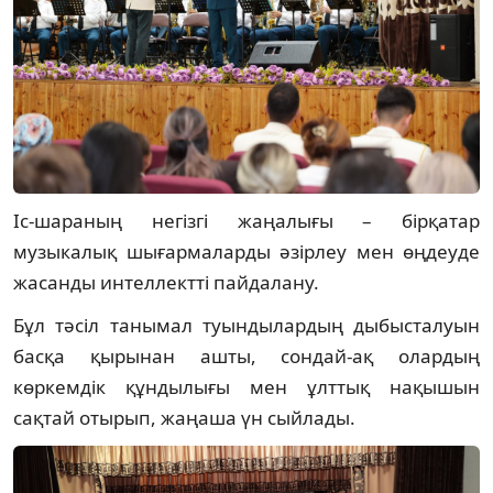
Іс-шараның негізгі жаңалығы – бірқатар
музыкалық шығармаларды әзірлеу мен өңдеуде
жасанды интеллектті пайдалану.
Бұл тәсіл танымал туындылардың дыбысталуын
басқа қырынан ашты, сондай-ақ олардың
көркемдік құндылығы мен ұлттық нақышын
сақтай отырып, жаңаша үн сыйлады.