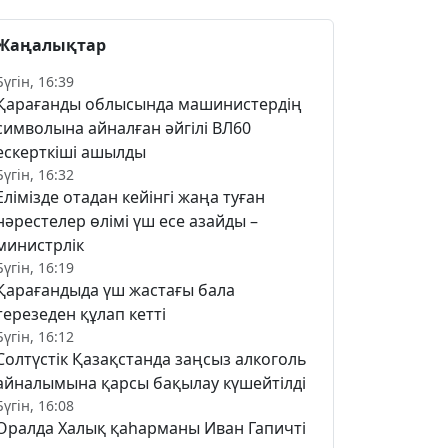
Жаңалықтар
Бүгін, 16:39
Қарағанды облысында машинистердің
символына айналған әйгілі ВЛ60
ескерткіші ашылды
Бүгін, 16:32
Елімізде отадан кейінгі жаңа туған
нәрестелер өлімі үш есе азайды –
министрлік
Бүгін, 16:19
Қарағандыда үш жастағы бала
терезеден құлап кетті
Бүгін, 16:12
Солтүстік Қазақстанда заңсыз алкоголь
айналымына қарсы бақылау күшейтілді
Бүгін, 16:08
Оралда Халық қаһарманы Иван Гапичті