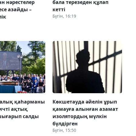
ан нәрестелер
бала терезеден құлап
есе азайды –
кетті
Бүгін, 16:19
лік
Халық қаһарманы
Көкшетауда әйелін ұрып
ичті ақтық
қамауға алынған азамат
шығарып салды
изолятордың мүлкін
бүлдірген
Бүгін, 15:50