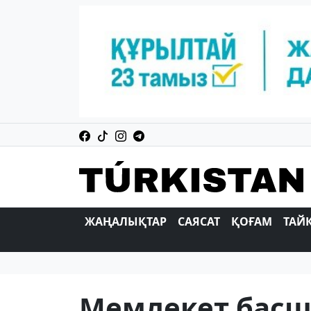
ЖАҢАЛЫҚТАР
САЯСАТ
ҚОҒАМ
ТАЙ
Мемлекет басш