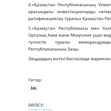
4.«Қазақстан Республикасының Үкіме
арасындағы инвестицияларды көтер
ратификациялау туралы» Қазақстан Ре
5.«Қазақстан Республикасы мен Ха
Орталық Азия және Моңғолия үшін өңір
түсіністік туралы меморандум
Республикасының Заңы.
Заңдардың мәтіні баспасөзде жарияла
Тэгтер:
Заң
БӨЛІСУ: