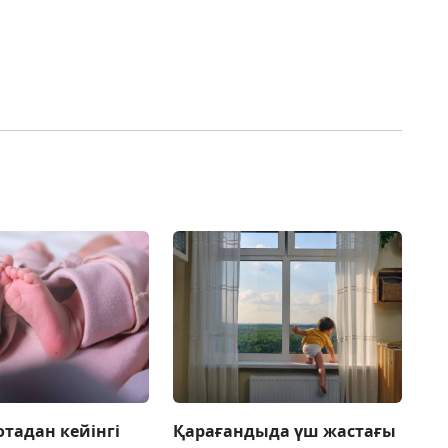
отадан кейінгі
Қарағандыда үш жастағы