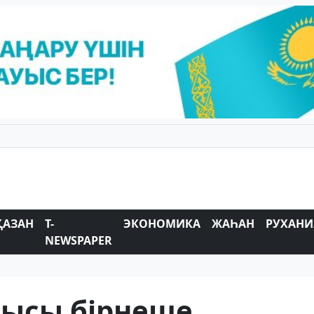
ҚАЗАН
T-
ЭКОНОМИКА
ЖАҺАН
РУХАНИ
NEWSPAPER
ысы бірнеше