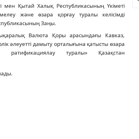
ті мен Қытай Халық Республикасының Үкіметі
мелеу және өзара қорғау туралы келісімді
спубликасының Заңы.
лықаралық Валюта Қоры арасындағы Кавказ,
лік әлеуетті дамыту орталығына қатысты өзара
ды ратификациялау туралы» Қазақстан
нады.