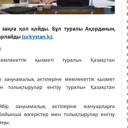
 заңға қол қойды. Бұл туралы Ақорданың
барлайды
turkystan.kz
.
:
мемлекеттік қызметі туралы» Қазақстан
р заңнамалық актілеріне мемлекеттік қызмет
н толықтырулар енгізу туралы» Қазақстан
йбір заңнамалық актілеріне жануарларға
бойынша өзгерістер мен толықтырулар енгізу
аңы.