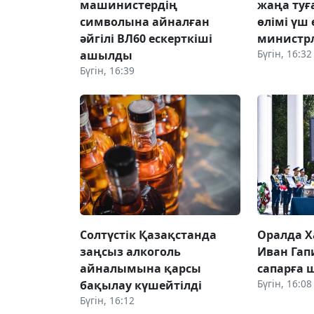
машинистердің
жаңа туғ
символына айналған
өлімі үш 
әйгілі ВЛ60 ескерткіші
министр
Бүгін, 16:32
ашылды
Бүгін, 16:39
Солтүстік Қазақстанда
Оралда 
заңсыз алкоголь
Иван Гап
айналымына қарсы
сапарға 
Бүгін, 16:08
бақылау күшейтілді
Бүгін, 16:12