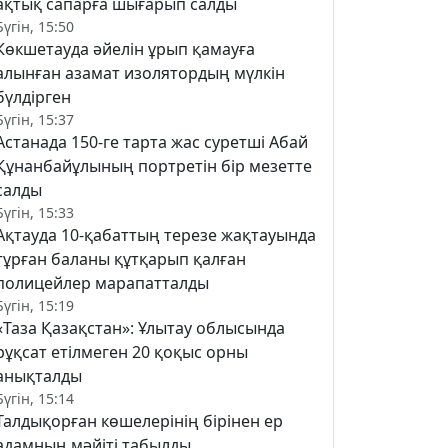
ақтық сапарға шығарып салды
Бүгін, 15:50
Көкшетауда әйелін ұрып қамауға
алынған азамат изолятордың мүлкін
бүлдірген
Бүгін, 15:37
Астанада 150-ге тарта жас суретші Абай
Құнанбайұлының портретін бір мезетте
салды
Бүгін, 15:33
Ақтауда 10-қабаттың терезе жақтауында
тұрған баланы құтқарып қалған
полицейлер марапатталды
Бүгін, 15:19
«Таза Қазақстан»: Ұлытау облысында
рұқсат етілмеген 20 қоқыс орны
анықталды
Бүгін, 15:14
Талдықорған көшелерінің бірінен ер
адамның мәйіті табылды