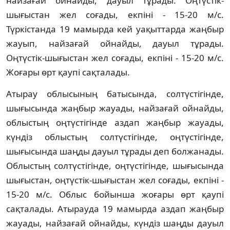
найзағай ойнайды, дауыл тұрады. Оңтүстік-
шығыстан жел соғады, екпіні - 15-20 м/с.
Түркістанда 19 мамырда кей уақыттарда жаңбыр
жауып, найзағай ойнайды, дауыл тұрады.
Оңтүстік-шығыстан жел соғады, екпіні - 15-20 м/с.
Жоғары өрт қаупі сақталады.
Атырау облысының батысында, солтүстігінде,
шығысында жаңбыр жауады, найзағай ойнайды,
облыстың оңтүстігінде аздап жаңбыр жауады,
күндіз облыстың солтүстігінде, оңтүстігінде,
шығысында шаңды дауыл тұрады деп болжанады.
Облыстың солтүстігінде, оңтүстігінде, шығысында
шығыстан, оңтүстік-шығыстан жел соғады, екпіні -
15-20 м/с. Облыс бойынша жоғары өрт қаупі
сақталады. Атырауда 19 мамырда аздап жаңбыр
жауады, найзағай ойнайды, күндіз шаңды дауыл