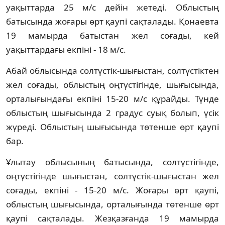
уақыттарда 25 м/с дейін жетеді. Облыстың
батысында жоғары өрт қаупі сақталады. Қонаевта
19 мамырда батыстан жел соғады, кей
уақыттардағы екпіні - 18 м/с.
Абай облысында солтүстік-шығыстан, солтүстіктен
жел соғады, облыстың оңтүстігінде, шығысында,
орталығындағы екпіні 15-20 м/с құрайды. Түнде
облыстың шығысында 2 градус суық болып, үсік
жүреді. Облыстың шығысында төтенше өрт қаупі
бар.
Ұлытау облысының батысында, солтүстігінде,
оңтүстігінде шығыстан, солтүстік-шығыстан жел
соғады, екпіні - 15-20 м/с. Жоғары өрт қаупі,
облыстың шығысында, орталығында төтенше өрт
қаупі сақталады. Жезқазғанда 19 мамырда