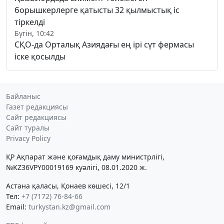
борышкерлерге қатысты 32 қылмыстық іс
тіркелді
Бүгін, 10:42
СҚО-да Орталық Азиядағы ең ірі сүт фермасы
іске қосылды
Байланыс
Газет редакциясы
Сайт редакциясы
Сайт туралы
Privacy Policy
ҚР Ақпарат және қоғамдық даму министрлігі,
№KZ36VPY00019169 куәлігі, 08.01.2020 ж.
Астана қаласы, Қонаев көшесі, 12/1
Тел:
+7 (7172) 76-84-66
Email:
turkystan.kz@gmail.com