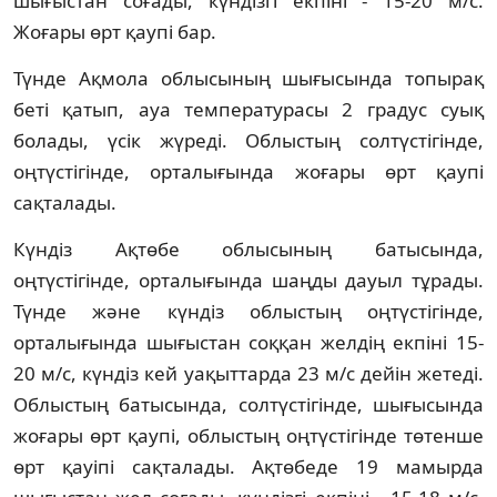
шығыстан соғады, күндізгі екпіні - 15-20 м/с.
Жоғары өрт қаупі бар.
Түнде Ақмола облысының шығысында топырақ
беті қатып, ауа температурасы 2 градус суық
болады, үсік жүреді. Облыстың солтүстігінде,
оңтүстігінде, орталығында жоғары өрт қаупі
сақталады.
Күндіз Ақтөбе облысының батысында,
оңтүстігінде, орталығында шаңды дауыл тұрады.
Түнде және күндіз облыстың оңтүстігінде,
орталығында шығыстан соққан желдің екпіні 15-
20 м/с, күндіз кей уақыттарда 23 м/с дейін жетеді.
Облыстың батысында, солтүстігінде, шығысында
жоғары өрт қаупі, облыстың оңтүстігінде төтенше
өрт қауіпі сақталады. Ақтөбеде 19 мамырда