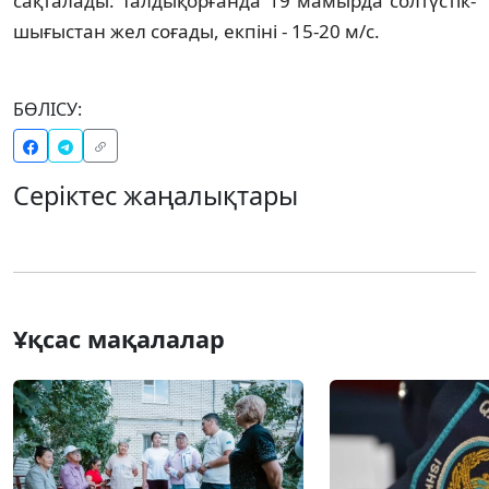
сақталады. Талдықорғанда 19 мамырда солтүстік-
шығыстан жел соғады, екпіні - 15-20 м/с.
БӨЛІСУ:
Серіктес жаңалықтары
Ұқсас мақалалар