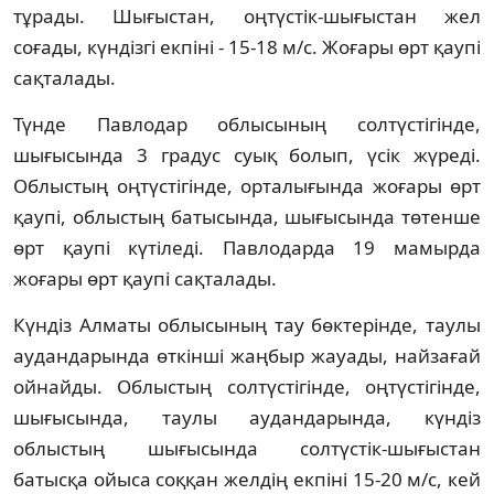
тұрады. Шығыстан, оңтүстік-шығыстан жел
соғады, күндізгі екпіні - 15-18 м/с. Жоғары өрт қаупі
сақталады.
Түнде Павлодар облысының солтүстігінде,
шығысында 3 градус суық болып, үсік жүреді.
Облыстың оңтүстігінде, орталығында жоғары өрт
қаупі, облыстың батысында, шығысында төтенше
өрт қаупі күтіледі. Павлодарда 19 мамырда
жоғары өрт қаупі сақталады.
Күндіз Алматы облысының тау бөктерінде, таулы
аудандарында өткінші жаңбыр жауады, найзағай
ойнайды. Облыстың солтүстігінде, оңтүстігінде,
шығысында, таулы аудандарында, күндіз
облыстың шығысында солтүстік-шығыстан
батысқа ойыса соққан желдің екпіні 15-20 м/с, кей