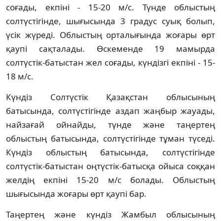
соғады, екпіні - 15-20 м/с. Түнде облыстың
солтүстігінде, шығысында 3 градус суық болып,
үсік жүреді. Облыстың орталығында жоғары өрт
қаупі сақталады. Өскеменде 19 мамырда
солтүстік-батыстан жел соғады, күндізгі екпіні - 15-
18 м/с.
Күндіз Солтүстік Қазақстан облысының
батысында, солтүстігінде аздап жаңбыр жауады,
найзағай ойнайды, түнде және таңертең
облыстың батысында, солтүстігінде тұман түседі.
Күндіз облыстың батысында, солтүстігінде
солтүстік-батыстан оңтүстік-батысқа ойыса соққан
желдің екпіні 15-20 м/с болады. Облыстың
шығысында жоғары өрт қаупі бар.
Таңертең және күндіз Жамбыл облысының