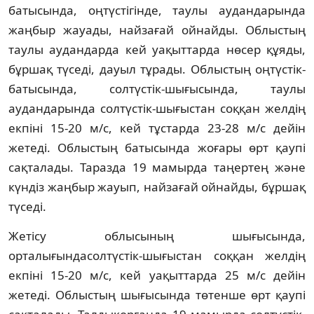
батысында, оңтүстігінде, таулы аудандарында
жаңбыр жауады, найзағай ойнайды. Облыстың
таулы аудандарда кей уақыттарда нөсер құяды,
бұршақ түседі, дауыл тұрады. Облыстың оңтүстік-
батысында, солтүстік-шығысында, таулы
аудандарында солтүстік-шығыстан соққан желдің
екпіні 15-20 м/с, кей тұстарда 23-28 м/с дейін
жетеді. Облыстың батысында жоғары өрт қаупі
сақталады. Таразда 19 мамырда таңертең және
күндіз жаңбыр жауып, найзағай ойнайды, бұршақ
түседі.
Жетісу облысының шығысында,
орталығындасолтүстік-шығыстан соққан желдің
екпіні 15-20 м/с, кей уақыттарда 25 м/с дейін
жетеді. Облыстың шығысында төтенше өрт қаупі