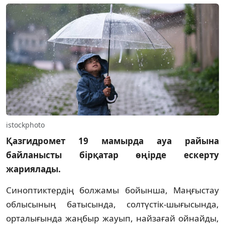
istockphoto
Қазгидромет 19 мамырда ауа райына
байланысты бірқатар өңірде ескерту
жариялады.
Синоптиктердің болжамы бойынша, Маңғыстау
облысының батысында, солтүстік-шығысында,
орталығында жаңбыр жауып, найзағай ойнайды,