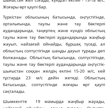
шығыстан жел соғады, күндізгі екпіні - 15-18 м/с.
Жоғары өрт қаупі бар.
Түркістан облысының батысында, оңтүстігінде,
орталығында, таулы және тау бөктерлі
аудандарында, таңертең және күндіз облыстың
таулы және тау бөктерлі аудандарында жаңбыр
жауып, найзағай ойнайды, бұршақ түседі, ал
облыстың солтүстігінде шаңды дауыл тұрады деп
болжанады. Облыстың батысында, солтүстігінде,
таулы және тау бөктерлі аудандарында оңтүстік-
шығыстан соққан желдің екпіні 15-20 м/с, кей
тұстарда 23 м/с дейін жетеді. Облыстың
батысында, солтүстігінде жоғары өрт қаупі
сақталады.
Шымкентте 19 мамырда жаңбыр жауады,