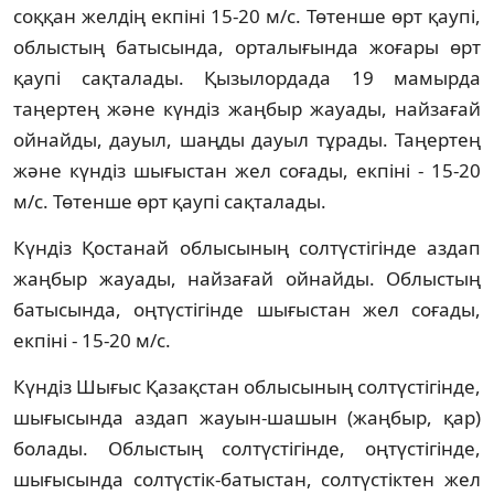
соққан желдің екпіні 15-20 м/с. Төтенше өрт қаупі,
облыстың батысында, орталығында жоғары өрт
қаупі сақталады. Қызылордада 19 мамырда
таңертең және күндіз жаңбыр жауады, найзағай
ойнайды, дауыл, шаңды дауыл тұрады. Таңертең
және күндіз шығыстан жел соғады, екпіні - 15-20
м/с. Төтенше өрт қаупі сақталады.
Күндіз Қостанай облысының солтүстігінде аздап
жаңбыр жауады, найзағай ойнайды. Облыстың
батысында, оңтүстігінде шығыстан жел соғады,
екпіні - 15-20 м/с.
Күндіз Шығыс Қазақстан облысының солтүстігінде,
шығысында аздап жауын-шашын (жаңбыр, қар)
болады. Облыстың солтүстігінде, оңтүстігінде,
шығысында солтүстік-батыстан, солтүстіктен жел