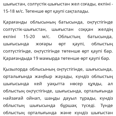
шығыстан, солтүстік-шығыстан жел соғады, екпіні -
15-18 м/с. Төтенше өрт қаупі сақталады.
Қарағанды облысының батысында, оңтүстігінде
солтүстік-шығыстан, шығыстан соққан желдің
екпіні 15-20 м/с. Облыстың батысында,
шығысында жоғары өрт қаупі, облыстың
солтүстігінде, оңтүстігінде төтенше өрт қаупі бар.
Қарағандыда 19 мамырда төтенше өрт қаупі бар.
Қызылорда облысының оңтүстігінде, шығысында,
орталығында жаңбыр жауады, күндіз облыстың
шығысында кей уақытта нөсер құяды, ал
облыстың оңтүстігінде, шығысында, орталығында
найзағай ойнап, шаңды дауыл тұрады, күндіз
облыстың шығысында бұршақ түседі. Түнде
облыстың орталығында және күндіз шығыстан