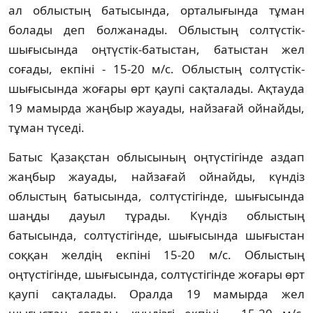
ал облыстың батысында, орталығында тұман
болады деп болжанады. Облыстың солтүстік-
шығысында оңтүстік-батыстан, батыстан жел
соғады, екпіні - 15-20 м/с. Облыстың солтүстік-
шығысында жоғары өрт қаупі сақталады. Ақтауда
19 мамырда жаңбыр жауады, найзағай ойнайды,
тұман түседі.
Батыс Қазақстан облысының оңтүстігінде аздап
жаңбыр жауады, найзағай ойнайды, күндіз
облыстың батысында, солтүстігінде, шығысында
шаңды дауыл тұрады. Күндіз облыстың
батысында, солтүстігінде, шығысында шығыстан
соққан желдің екпіні 15-20 м/с. Облыстың
оңтүстігінде, шығысында, солтүстігінде жоғары өрт
қаупі сақталады. Оралда 19 мамырда жел