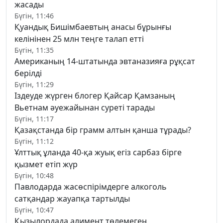
жасады
Бүгін, 11:46
Қуандық Бишімбаевтың анасы бұрынғы
келінінен 25 млн теңге талап етті
Бүгін, 11:35
Американың 14-штатында эвтаназияға рұқсат
берілді
Бүгін, 11:29
Іздеуде жүрген блогер Қайсар Қамзаның
Вьетнам әуежайынан суреті тарады
Бүгін, 11:17
Қазақстанда бір грамм алтын қанша тұрады?
Бүгін, 11:12
Ұлттық ұланда 40-қа жуық егіз сарбаз бірге
қызмет етіп жүр
Бүгін, 10:48
Павлодарда жасөспірімдерге алкоголь
сатқандар жауапқа тартылды
Бүгін, 10:47
Қызылордада алимент төлемеген