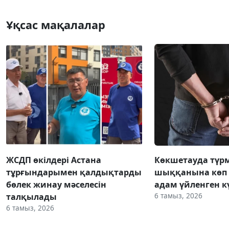
Ұқсас мақалалар
ЖСДП өкілдері Астана
Көкшетауда түр
тұрғындарымен қалдықтарды
шыққанына көп 
бөлек жинау мәселесін
адам үйленген к
6 тамыз, 2026
талқылады
6 тамыз, 2026