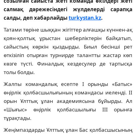
созылған сайыста жеті команда өкілдері жеті
салмақ дәрежесіндегі жүлделерді сарапқа
салды, деп хабарлайды
turkystan.kz
.
Татами төріне шыққан жігіттер алғашқы күннен-ақ
қоян-қолтық ұрыстан шеберліктерін байқатып,
сайыстың көркін қыздырды. Биыл бесінші рет
өткізіліп отырған турнирде талантты жастар көп
көзге түсті. Финалдық кездесулер де тартысқа
толы болды.
Жалпы командалық есепте I орынды «Батыс»
өңірлік қолбасшылығының командасы иеленді. ІІ
орын Ұлттық ұлан академиясына бұйырды. Ал
«Шығыс» өңірлік қолбасшылығы ІІІ орынға
тұрақтады.
Жеңімпаздарды Ұлттық ұлан Бас қолбасшысының