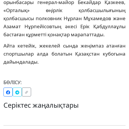
орынбасары генерал-майор Бекайдар Қазкеев,
«Орталық» өңірлік қолбасшылығының
қолбасшысы полковник Нұрлан Мұхамедов және
Азамат Нұрпейісовтың әкесі Ерік Қабдуллаұлы
бастаған құрметті қонақтар марапаттады.
Айта кетейік, жекелей сында жеңімпаз атанған
спортшылар алда болатын Қазақстан кубогына
дайындалады.
БӨЛІСУ:
Серіктес жаңалықтары