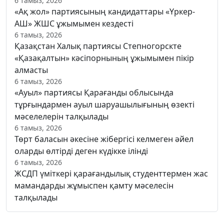
6 тамыз, 2026
«Ақ жол» партиясының кандидаттары «Үркер-
АШ» ЖШС ұжымымен кездесті
6 тамыз, 2026
Қазақстан Халық партиясы Степногорскте
«Қазақалтын» кәсіпорнының ұжымымен пікір
алмасты
6 тамыз, 2026
«Ауыл» партиясы Қарағанды облысында
тұрғындармен ауыл шаруашылығының өзекті
мәселелерін талқылады
6 тамыз, 2026
Төрт баласын әкесіне жібергісі келмеген әйел
оларды өлтірді деген күдікке ілінді
6 тамыз, 2026
ЖСДП үміткері қарағандылық студенттермен жас
мамандарды жұмыспен қамту мәселесін
талқылады