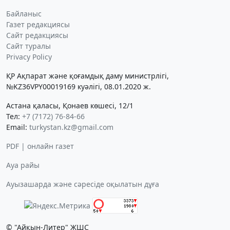
Байланыс
Газет редакциясы
Сайт редакциясы
Сайт туралы
Privacy Policy
ҚР Ақпарат және қоғамдық даму министрлігі,
№KZ36VPY00019169 куәлігі, 08.01.2020 ж.
Астана қаласы, Қонаев көшесі, 12/1
Тел:
+7 (7172) 76-84-66
Email:
turkystan.kz@gmail.com
PDF | онлайн газет
Ауа райы
Ауызашарда және сәресіде оқылатын дұға
© "Айқын-Литер" ЖШС