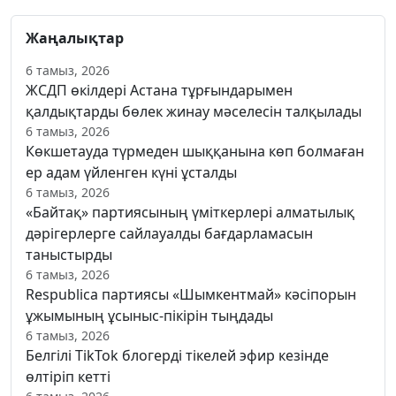
Жаңалықтар
6 тамыз, 2026
ЖСДП өкілдері Астана тұрғындарымен
қалдықтарды бөлек жинау мәселесін талқылады
6 тамыз, 2026
Көкшетауда түрмеден шыққанына көп болмаған
ер адам үйленген күні ұсталды
6 тамыз, 2026
«Байтақ» партиясының үміткерлері алматылық
дәрігерлерге сайлауалды бағдарламасын
таныстырды
6 тамыз, 2026
Respublica партиясы «Шымкентмай» кәсіпорын
ұжымының ұсыныс-пікірін тыңдады
6 тамыз, 2026
Белгілі TikTok блогерді тікелей эфир кезінде
өлтіріп кетті