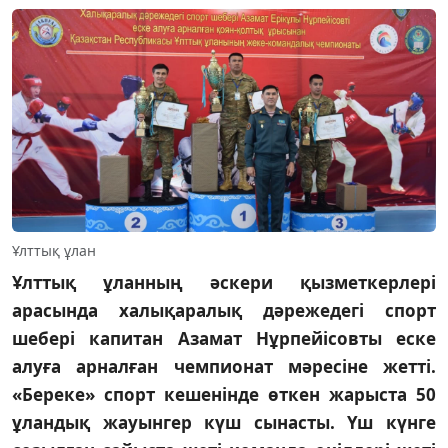
Ұлттық ұлан
Ұлттық ұланның әскери қызметкерлері
арасында халықаралық дәрежедегі спорт
шебері капитан Азамат Нұрпейісовты еске
алуға арналған чемпионат мәресіне жетті.
«Береке» спорт кешенінде өткен жарыста 50
ұландық жауынгер күш сынасты. Үш күнге