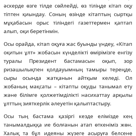
әскерде өзге тілде сөйлейді, өз тіліңде кітап оқу
тіптен қиындау. Соның өзінде кітаптың сыртқы
мұқабасын орыс тіліндегі газеттермен қаптап
алып, оқи беретінмін.
Осы орайда, кітап оқуға жас буынды үндеу, «Кітап
оқитын ұлт» жобасын күнделікті өмірімізге енгізу
туралы Президент бастамасын оқып, зор
ризашылықпен қолдауымның тамыры тереңде,
сыры осында жатқанын айтқым келеді. Ол
жобаның мақсаты – кітапты оқуды танымал ету
және білімге қолжетімділікті насихаттау арқылы
ұлттың зияткерлік әлеуетін қалыптастыру.
Осы тың бастама қазіргі кезде елімізде кең
танымалдыққа ие болғанын атап өткеніміз жөн.
Халық та бұл идеяны жүзеге асыруға белсене