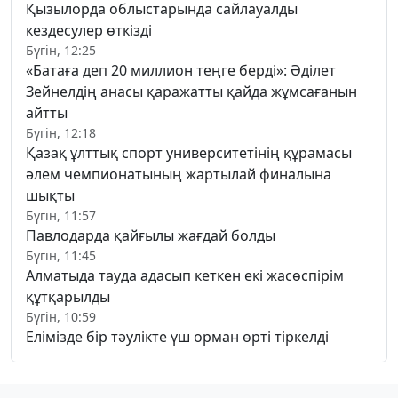
Қызылорда облыстарында сайлауалды
кездесулер өткізді
Бүгін, 12:25
«Батаға деп 20 миллион теңге берді»: Әділет
Зейнелдің анасы қаражатты қайда жұмсағанын
айтты
Бүгін, 12:18
Қазақ ұлттық спорт университетінің құрамасы
әлем чемпионатының жартылай финалына
шықты
Бүгін, 11:57
Павлодарда қайғылы жағдай болды
Бүгін, 11:45
Алматыда тауда адасып кеткен екі жасөспірім
құтқарылды
Бүгін, 10:59
Елімізде бір тәулікте үш орман өрті тіркелді