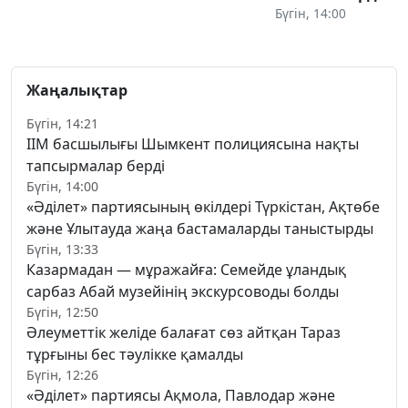
Бүгін, 14:00
Жаңалықтар
Бүгін, 14:21
ІІМ басшылығы Шымкент полициясына нақты
тапсырмалар берді
Бүгін, 14:00
«Әділет» партиясының өкілдері Түркістан, Ақтөбе
және Ұлытауда жаңа бастамаларды таныстырды
Бүгін, 13:33
Казармадан — мұражайға: Семейде ұландық
сарбаз Абай музейінің экскурсоводы болды
Бүгін, 12:50
Әлеуметтік желіде балағат сөз айтқан Тараз
тұрғыны бес тәулікке қамалды
Бүгін, 12:26
«Әділет» партиясы Ақмола, Павлодар және