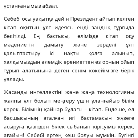
ұстанғанымыз абзал.
Себебі осы уақытқа дейін Президент айтып келген
кітап оқитын ұлт идеясы енді заңдық тұрғыда
бекітілді. Ең бастысы, елімізде кітап оқу
мәдениетін дамыту және зерделі ұлт
қалыптастыру ісі нақты қолға алынып,
халқымыздың әлемдік өрениеттен өз орнын ойып
тұрып алатынына деген сенім көкейімізге берік
ұялады.
Жасанды интеллектіні және жаңа технологияны
жалпы ұлт болып меңгеру үшін ұланғайыр білім
керек. Білімнің қайнар бұлағы – кітап. Ендеше, ел
басшысының аталған игі бастамасын жүзеге
асыруға қазірден білек сыбанып кірісуіміз керек,
ағайын! Себебі ертең кеш болуы мүмкін. Бүгінгі