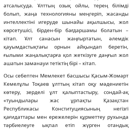
атсалысуда. Ұлттың озық ойлы, терең білімді
болып, жаңа технологияны меңгеріп, жасанды
интеллектіні игеруде шынайы ақылшысы, жол
көрсетушісі, бірден-бір бағдаршамы болатын –
кітап. Ұлт санасын жаңғыртатын, әлемдік
қауымдастықтағы орнын айқындап беретін,
ғылыми жаңалықтарға қол жеткізуге даңғыл жол
ашатын заманауи тетіктің бірі – кітап.
Осы себептен Мемлекет басшысы Қасым-Жомарт
Кемелұлы Тоқаев ұлттың кітап оқу мәдениетін
көтеру, зерделі ұлт қалыптастыру, сондай-ақ
«туындылары жас ұрпақты Қазақстан
Республикасы Конституциясының негізгі
қағидаттары мен ережелерін құрметтеу рухында
тәрбиелеуге ықпал етіп жүрген отандық