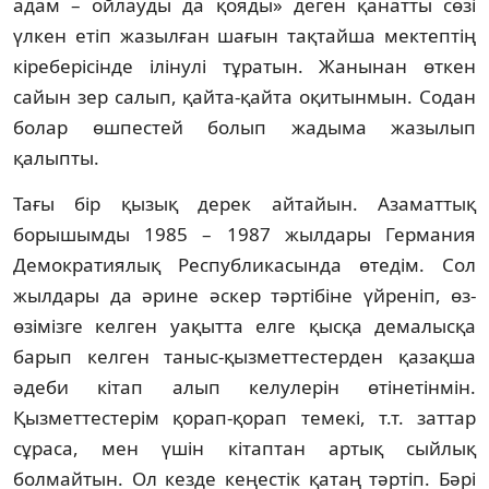
адам – ойлауды да қояды» деген қанатты сөзі
үлкен етіп жазылған шағын тақтайша мектептің
кіреберісінде ілінулі тұратын. Жанынан өткен
сайын зер салып, қайта-қайта оқитынмын. Содан
болар өшпестей болып жадыма жазылып
қалыпты.
Тағы бір қызық дерек айтайын. Азаматтық
борышымды 1985 – 1987 жылдары Германия
Демократиялық Республикасында өтедім. Сол
жылдары да әрине әскер тәртібіне үйреніп, өз-
өзімізге келген уақытта елге қысқа демалысқа
барып келген таныс-қызметтестерден қазақша
әдеби кітап алып келулерін өтінетінмін.
Қызметтестерім қорап-қорап темекі, т.т. заттар
сұраса, мен үшін кітаптан артық сыйлық
болмайтын. Ол кезде кеңестік қатаң тәртіп. Бәрі