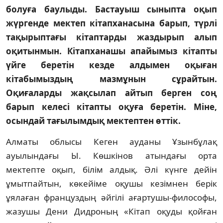
болуға баулыды. Бастауыш сыныпта оқып
жүргенде мектеп кітапханасына барып, түрлі
тақырыптағы кітаптарды жаздырып алып
оқитынмын. Кітапханашы апайымыз кітапты
үйге беретін кезде алдымен оқыған
кітабымыздың мазмұнын сұрайтын.
Оқиғаларды жақсылап айтып берген соң
барып келесі кітапты оқуға беретін. Міне,
осындай тағылымдық мектептен өттік.
Алматы облысы Кеген ауданы Ұзынбұлақ
ауылындағы Ы. Көшкінов атындағы орта
мектепте оқып, білім алдық. Әлі күнге дейін
ұмытпайтын, көкейіме оқушы кезімнен берік
ұялаған француздың әйгілі ағартушы-философы,
жазушы Дени Дидроның «Кітап оқуды қойған