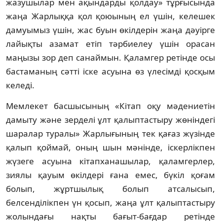
жазушылар мен ақындарды қолдау» тұрғысында
жаңа Жарлыққа қол қоюының ел үшін, келешек
дамуымыз үшін, жас буын өкілдерін жаңа дәуірге
лайықты азамат етіп тәрбиелеу үшін орасан
маңызы зор деп санаймын. Қаламгер ретінде осы
бастаманың сәтті іске асуына өз үлесімді қосқым
келеді.
Мемлекет басшысының «Кітап оқу мәдениетін
дамыту және зерделі ұлт қалыптастыру жөніндегі
шаралар туралы» Жарлығының тек қағаз жүзінде
қалып қоймай, оның шын мәнінде, іскерлікпен
жүзеге асуына кітапханашылар, қаламгерлер,
зиялы қауым өкілдері ғана емес, бүкіл қоғам
болып, жұртшылық болып атсалысып,
белсенділікпен үн қосып, жаңа ұлт қалыптастыру
жолындағы нақты бағыт-бағдар ретінде