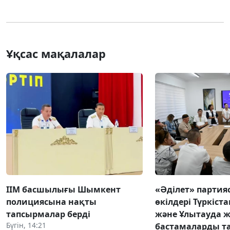
Ұқсас мақалалар
ІІМ басшылығы Шымкент
«Әділет» парти
полициясына нақты
өкілдері Түркіста
тапсырмалар берді
және Ұлытауда 
Бүгін, 14:21
бастамаларды 