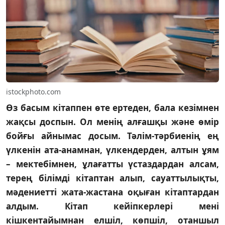
istockphoto.com
Өз басым кітаппен өте ертеден, бала кезімнен
жақсы доспын. Ол менің алғашқы және өмір
бойғы айнымас досым. Тәлім-тәрбиенің ең
үлкенін ата-анамнан, үлкендерден, алтын ұям
– мектебімнен, ұлағатты үстаздардан алсам,
терең білімді кітаптан алып, сауаттылықты,
мәдениетті жата-жастана оқыған кітаптардан
алдым. Кітап кейіпкерлері мені
кішкентайымнан елшіл, көпшіл, отаншыл