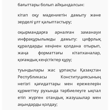
бағыттары болып айқындалсын:
кітап оқу мәдениетін дамыту және
зерделі ұлт қалыптастыру;
оқырмандарға арналған заманауи
инфрақұрылымды дамыту: цифрлық
құралдарды кеңінен қолдана отырып,
жаңа форматтағы кітапханалар,
қоғамдық кеңістіктер құру;
туындылары жас ұрпақты Қазақстан
Республикасы Конституциясының
негізгі қағидаттары мен ережелерін
құрметтеу рухында тәрбиелеуге ықпал
етіп жүрген отандық жазушылар мен
ақындарды қолдау;