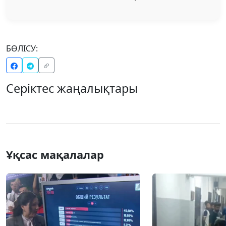
БӨЛІСУ:
Серіктес жаңалықтары
Ұқсас мақалалар