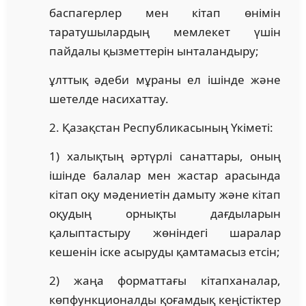
баспагерлер мен кітап өнімін
таратушылардың мемлекет үшін
пайдалы қызметтерін ынталандыру;
ұлттық әдеби мұраны ел ішінде және
шетелде насихаттау.
2. Қазақстан Республикасының Үкіметі:
1) халықтың әртүрлі санаттары, оның
ішінде балалар мен жастар арасында
кітап оқу мәдениетін дамыту және кітап
оқудың орнықты дағдыларын
қалыптастыру жөніндегі шаралар
кешенін іске асыруды қамтамасыз етсін;
2) жаңа форматтағы кітапханалар,
көпфункционалды қоғамдық кеңістіктер