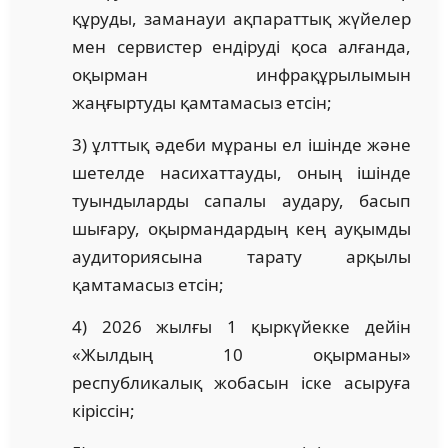
құруды, заманауи ақпараттық жүйелер
мен сервистер ендіруді қоса алғанда,
оқырман инфрақұрылымын
жаңғыртуды қамтамасыз етсін;
3) ұлттық әдеби мұраны ел ішінде және
шетелде насихаттауды, оның ішінде
туындыларды сапалы аудару, басып
шығару, оқырмандардың кең ауқымды
аудиториясына тарату арқылы
қамтамасыз етсін;
4) 2026 жылғы 1 қыркүйекке дейін
«Жылдың 10 оқырманы»
республикалық жобасын іске асыруға
кіріссін;