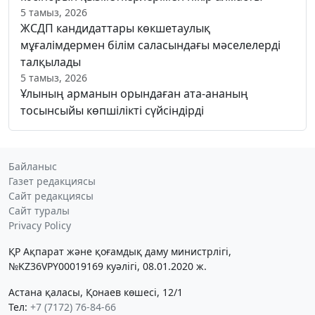
5 тамыз, 2026
ЖСДП кандидаттары көкшетаулық
мұғалімдермен білім саласындағы мәселелерді
талқылады
5 тамыз, 2026
Ұлының арманын орындаған ата-ананың
тосынсыйы көпшілікті сүйсіндірді
Байланыс
Газет редакциясы
Сайт редакциясы
Сайт туралы
Privacy Policy
ҚР Ақпарат және қоғамдық даму министрлігі,
№KZ36VPY00019169 куәлігі, 08.01.2020 ж.
Астана қаласы, Қонаев көшесі, 12/1
Тел:
+7 (7172) 76-84-66