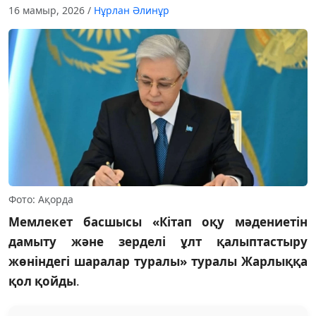
16 мамыр, 2026
/
Нұрлан Әлинұр
Фото: Ақорда
Мемлекет басшысы «Кітап оқу мәдениетін
дамыту және зерделі ұлт қалыптастыру
жөніндегі шаралар туралы» туралы Жарлыққа
қол қойды
.