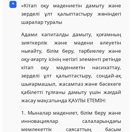
«Кітап оқу мәдениетін дамыту және
зерделі ұлт қалыптастыру жөніндегі
шаралар туралы
Адами капиталды дамыту, қоғамның
зияткерлік және мәдени әлеуетін
нығайту, білім беру, тәрбиелеу және
оқу-ағарту ісінің негізгі элементі ретінде
кітап оқу мәдениетін насихаттау,
зерделі ұлт қалыптастыру, сондай-ақ
шығармашыл, жасампаз және бәсекеге
қабілетті тұлғаны дамыту үшін жағдай
жасау мақсатында ҚАУЛЫ ЕТЕМІН:
1. Мыналар мәдениет, білім беру және
инновациялар салаларындағы
мемлекеттік саясаттың басым