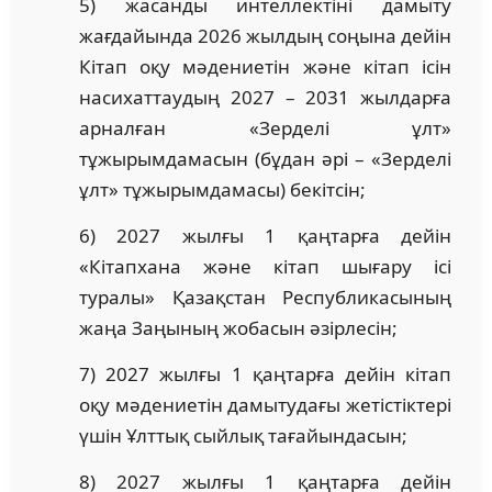
5) жасанды интеллектіні дамыту
жағдайында 2026 жылдың соңына дейін
Кітап оқу мәдениетін және кітап ісін
насихаттаудың 2027 – 2031 жылдарға
арналған «Зерделі ұлт»
тұжырымдамасын (бұдан әрі – «Зерделі
ұлт» тұжырымдамасы) бекітсін;
6) 2027 жылғы 1 қаңтарға дейін
«Кітапхана және кітап шығару ісі
туралы» Қазақстан Республикасының
жаңа Заңының жобасын әзірлесін;
7) 2027 жылғы 1 қаңтарға дейін кітап
оқу мәдениетін дамытудағы жетістіктері
үшін Ұлттық сыйлық тағайындасын;
8) 2027 жылғы 1 қаңтарға дейін