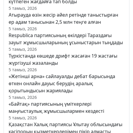
күтпеген жағдайға тап болды
5 тамыз, 2026
Атырауда өзін жесір әйел ретінде таныстырған
ер адам танысынан 2,5 млн теңге алған
5 тамыз, 2026
Respublica партиясының өкілдері Тараздағы
зауыт жұмысшыларының ұсыныстарын тыңдады
5 тамыз, 2026
Түркістанда көшеде дрифт жасаған 19 жастағы
жүргізуші жазаланды
5 тамыз, 2026
«Жетінші арна» сайлауалды дебат барысында
өткен онлайн дауыс берудің аралық
қорытындысын жариялады
5 тамыз, 2026
«Байтақ» партиясының үміткерлері
маңғыстаулық жұмысшылармен кездесті
5 тамыз, 2026
Қазақстан Халық партиясы Ұлытау облысындағы
кәсіпорын қызметкерлерімен пікір алмасты