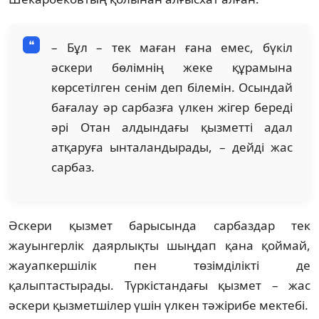
– Бұл – тек маған ғана емес, бүкіл
әскери бөлімнің жеке құрамына
көрсетілген сенім деп білемін. Осындай
бағалау әр сарбазға үлкен жігер береді
әрі Отан алдындағы қызметті адал
атқаруға ынталандырады, – дейді жас
сарбаз.
Әскери қызмет барысында сарбаздар тек
жауынгерлік даярлықты шыңдап қана қоймай,
жауапкершілік пен төзімділікті де
қалыптастырады. Түркістандағы қызмет – жас
әскери қызметшілер үшін үлкен тәжірибе мектебі.