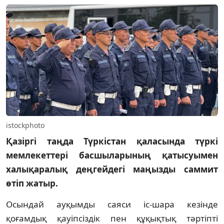
istockphoto
Қазіргі таңда Түркістан қаласында түркі
мемлекеттері басшыларының қатысуымен
халықаралық деңгейдегі маңызды саммит
өтіп жатыр.
Осындай ауқымды саяси іс-шара кезінде
қоғамдық қауіпсіздік пен құқықтық тәртіпті