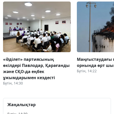
«Әділет» партиясының
Маңғыстаудағы 
өкілдері Павлодар, Қарағанды
орнында өрт ш
Бүгін, 14:22
және СҚО-да еңбек
ұжымдарымен кездесті
Бүгін, 14:30
Жаңалықтар
Бүгін, 14:30