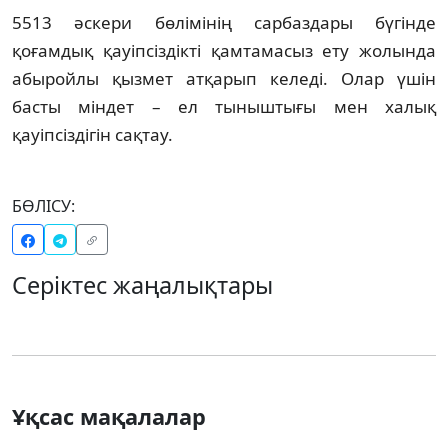
5513 әскери бөлімінің сарбаздары бүгінде
қоғамдық қауіпсіздікті қамтамасыз ету жолында
абыройлы қызмет атқарып келеді. Олар үшін
басты міндет – ел тыныштығы мен халық
қауіпсіздігін сақтау.
БӨЛІСУ:
Серіктес жаңалықтары
Ұқсас мақалалар