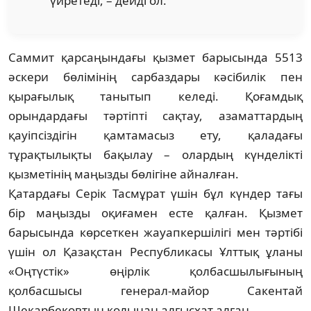
үйретеді, – дейді ол.
Саммит қарсаңындағы қызмет барысында 5513
әскери бөлімінің сарбаздары кәсібилік пен
қырағылық танытып келеді. Қоғамдық
орындардағы тәртіпті сақтау, азаматтардың
қауіпсіздігін қамтамасыз ету, қаладағы
тұрақтылықты бақылау – олардың күнделікті
қызметінің маңызды бөлігіне айналған.
Қатардағы Серік Тасмұрат үшін бұл күндер тағы
бір маңызды оқиғамен есте қалған. Қызмет
барысында көрсеткен жауапкершілігі мен тәртібі
үшін ол Қазақстан Республикасы Ұлттық ұланы
«Оңтүстік» өңірлік қолбасшылығының
қолбасшысы генерал-майор Сакентай
Шекарбековтың қолынан алғысхат алған.