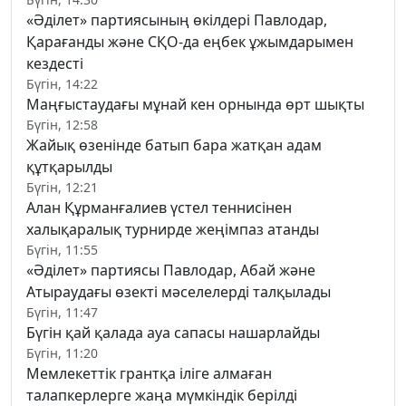
«Әділет» партиясының өкілдері Павлодар,
Қарағанды және СҚО-да еңбек ұжымдарымен
кездесті
Бүгін, 14:22
Маңғыстаудағы мұнай кен орнында өрт шықты
Бүгін, 12:58
Жайық өзенінде батып бара жатқан адам
құтқарылды
Бүгін, 12:21
Алан Құрманғалиев үстел теннисінен
халықаралық турнирде жеңімпаз атанды
Бүгін, 11:55
«Әділет» партиясы Павлодар, Абай және
Атыраудағы өзекті мәселелерді талқылады
Бүгін, 11:47
Бүгін қай қалада ауа сапасы нашарлайды
Бүгін, 11:20
Мемлекеттік грантқа іліге алмаған
талапкерлерге жаңа мүмкіндік берілді