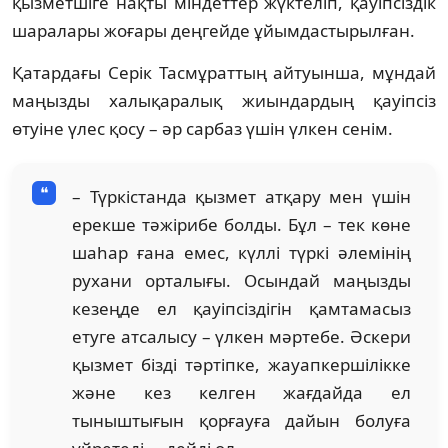
қызметшіге нақты міндеттер жүктеліп, қауіпсіздік
шаралары жоғары деңгейде ұйымдастырылған.
Қатардағы Серік Тасмұраттың айтуынша, мұндай
маңызды халықаралық жиындардың қауіпсіз
өтуіне үлес қосу – әр сарбаз үшін үлкен сенім.
– Түркістанда қызмет атқару мен үшін
ерекше тәжірибе болды. Бұл – тек көне
шаһар ғана емес, күллі түркі әлемінің
рухани орталығы. Осындай маңызды
кезеңде ел қауіпсіздігін қамтамасыз
етуге атсалысу – үлкен мәртебе. Әскери
қызмет бізді тәртіпке, жауапкершілікке
және кез келген жағдайда ел
тыныштығын қорғауға дайын болуға