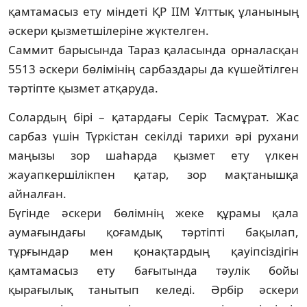
қамтамасыз ету міндеті ҚР ІІМ Ұлттық ұланының
әскери қызметшілеріне жүктелген.
Саммит барысында Тараз қаласында орналасқан
5513 әскери бөлімінің сарбаздары да күшейтілген
тәртіпте қызмет атқаруда.
Солардың бірі – қатардағы Серік Тасмұрат. Жас
сарбаз үшін Түркістан секілді тарихи әрі рухани
маңызы зор шаһарда қызмет ету үлкен
жауапкершілікпен қатар, зор мақтанышқа
айналған.
Бүгінде әскери бөлімнің жеке құрамы қала
аумағындағы қоғамдық тәртіпті бақылап,
тұрғындар мен қонақтардың қауіпсіздігін
қамтамасыз ету бағытында тәулік бойы
қырағылық танытып келеді. Әрбір әскери