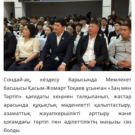
Сондай-ақ, кездесу барысында Мемлекет
басшысы Қасым-Жомарт Тоқаев ұсынған «Заң мен
Тәртіп» қағидаты кеңінен талқыланып, жастар
арасында құқықтық мәдениетті қалыптастыру,
азаматтық жауапкершілікті арттыру және
қоғамдағы тәртіп пен әділеттіліктің маңызы сөз
болды.