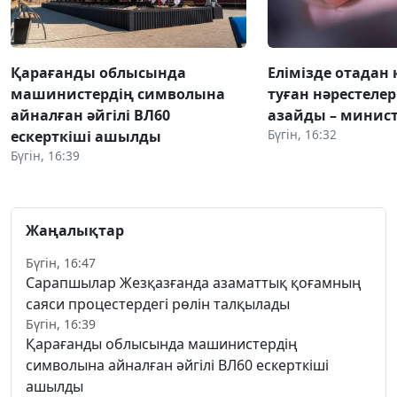
Қарағанды облысында
Елімізде отадан 
машинистердің символына
туған нәрестелер
айналған әйгілі ВЛ60
азайды – минист
Бүгін, 16:32
ескерткіші ашылды
Бүгін, 16:39
Жаңалықтар
Бүгін, 16:47
Сарапшылар Жезқазғанда азаматтық қоғамның
саяси процестердегі рөлін талқылады
Бүгін, 16:39
Қарағанды облысында машинистердің
символына айналған әйгілі ВЛ60 ескерткіші
ашылды