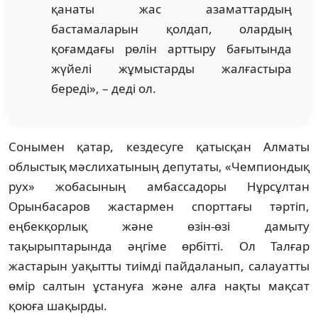
қанаты жас азаматтардың
бастамаларын қолдап, олардың
қоғамдағы рөлін арттыру бағытында
жүйелі жұмыстарды жалғастыра
береді», – деді ол.
Сонымен қатар, кездесуге қатысқан Алматы
облыстық мәслихатының депутаты, «Чемпиондық
рух» жобасының амбассадоры Нұрсұлтан
Орынбасаров жастармен спорттағы тәртіп,
еңбекқорлық және өзін-өзі дамыту
тақырыптарында әңгіме өрбітті. Ол Талғар
жастарын уақытты тиімді пайдаланып, салауатты
өмір салтын ұстануға және алға нақты мақсат
қоюға шақырды.