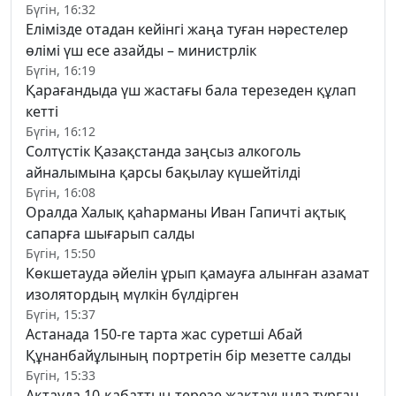
Бүгін, 16:32
Елімізде отадан кейінгі жаңа туған нәрестелер
өлімі үш есе азайды – министрлік
Бүгін, 16:19
Қарағандыда үш жастағы бала терезеден құлап
кетті
Бүгін, 16:12
Солтүстік Қазақстанда заңсыз алкоголь
айналымына қарсы бақылау күшейтілді
Бүгін, 16:08
Оралда Халық қаһарманы Иван Гапичті ақтық
сапарға шығарып салды
Бүгін, 15:50
Көкшетауда әйелін ұрып қамауға алынған азамат
изолятордың мүлкін бүлдірген
Бүгін, 15:37
Астанада 150-ге тарта жас суретші Абай
Құнанбайұлының портретін бір мезетте салды
Бүгін, 15:33
Ақтауда 10-қабаттың терезе жақтауында тұрған