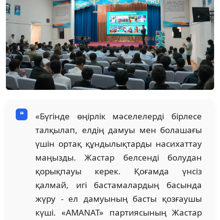
«Бүгінде өңірлік мәселелерді бірлесе
талқылап, елдің дамуы мен болашағы
үшін ортақ құндылықтарды насихаттау
маңызды. Жастар белсенді болудан
қорықпауы керек. Қоғамда үнсіз
қалмай, игі бастамалардың басында
жүру - ел дамуының басты қозғаушы
күші. «AMANAT» партиясының Жастар