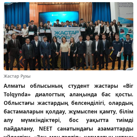
Жастар Рухы
Алматы облысының студент жастары «Bir
Tolqynda» диалогтық алаңында бас қосты.
Облыстағы жастардың белсенділігі, олардың
бастамаларын қолдау, жұмыспен қамту, білім
алу мүмкіндіктері, бос уақытта тиімді
пайдалану, NEET санатындағы азаматтарды