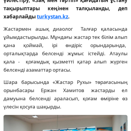
үйлестіру, «Заң мен тәртіп» қағидатын ұстану
тақырыптары кеңінен талқыланды, деп
хабарлайды
turkystan.kz
.
Жастармен ашық диаолог Талғар қаласында
ұйымдастырылды. Мұндағы жастар тек білім алып
қана қоймай, ірі өндіріс орындарында,
орталықтарда белсенді жұмыс істейді. Атаулы
қала - қоғамдық қызметті қатар алып жүрген
белсенді азаматтар ортасы.
Шара барысында «Жастар Рухы» төрағасының
орынбасары Ержан Хамитов жастарды ел
дамуына белсенді араласып, қоғам өміріне өз
үлесін қосуға шақырды.