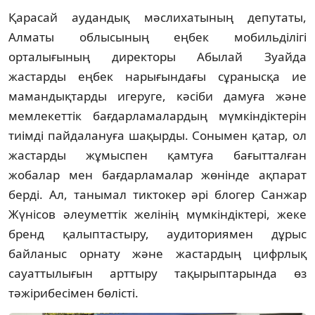
Қарасай аудандық мәслихатының депутаты,
Алматы облысының еңбек мобильділігі
орталығының директоры Абылай Зуайда
жастарды еңбек нарығындағы сұранысқа ие
мамандықтарды игеруге, кәсіби дамуға және
мемлекеттік бағдарламалардың мүмкіндіктерін
тиімді пайдалануға шақырды. Сонымен қатар, ол
жастарды жұмыспен қамтуға бағытталған
жобалар мен бағдарламалар жөнінде ақпарат
берді. Ал, танымал тиктокер әрі блогер Санжар
Жүнісов әлеуметтік желінің мүмкіндіктері, жеке
бренд қалыптастыру, аудиториямен дұрыс
байланыс орнату және жастардың цифрлық
сауаттылығын арттыру тақырыптарында өз
тәжірибесімен бөлісті.