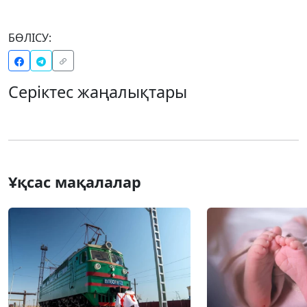
БӨЛІСУ:
Серіктес жаңалықтары
Ұқсас мақалалар