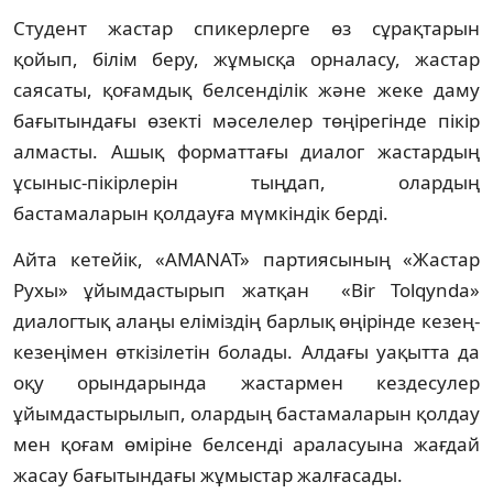
Студент жастар спикерлерге өз сұрақтарын
қойып, білім беру, жұмысқа орналасу, жастар
саясаты, қоғамдық белсенділік және жеке даму
бағытындағы өзекті мәселелер төңірегінде пікір
алмасты. Ашық форматтағы диалог жастардың
ұсыныс-пікірлерін тыңдап, олардың
бастамаларын қолдауға мүмкіндік берді.
Айта кетейік, «AMANAT» партиясының «Жастар
Рухы» ұйымдастырып жатқан «Bir Tolqynda»
диалогтық алаңы еліміздің барлық өңірінде кезең-
кезеңімен өткізілетін болады. Алдағы уақытта да
оқу орындарында жастармен кездесулер
ұйымдастырылып, олардың бастамаларын қолдау
мен қоғам өміріне белсенді араласуына жағдай
жасау бағытындағы жұмыстар жалғасады.