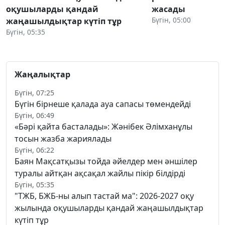
оқушыларды қандай
жасады
Бүгін, 05:00
жаңашылдықтар күтіп тұр
Бүгін, 05:35
Жаңалықтар
Бүгін, 07:25
Бүгін бірнеше қалада ауа сапасы төмендейді
Бүгін, 06:49
«Бәрі қайта басталады»: Жәнібек Әлімханұлы
тосын жазба жариялады
Бүгін, 06:22
Баян Мақсатқызы тойда әйелдер мен әншілер
туралы айтқан ақсақал жайлы пікір білдірді
Бүгін, 05:35
"ТЖБ, БЖБ-ны алып тастай ма": 2026-2027 оқу
жылында оқушыларды қандай жаңашылдықтар
күтіп тұр