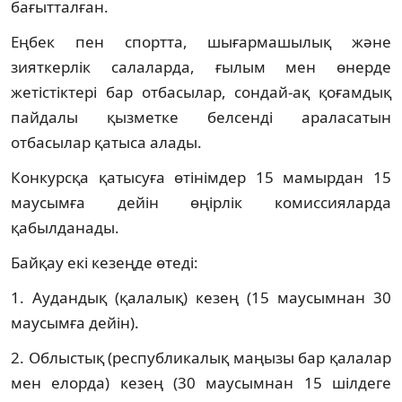
бағытталған.
Еңбек пен спортта, шығармашылық және
зияткерлік салаларда, ғылым мен өнерде
жетістіктері бар отбасылар, сондай-ақ қоғамдық
пайдалы қызметке белсенді араласатын
отбасылар қатыса алады.
Конкурсқа қатысуға өтінімдер 15 мамырдан 15
маусымға дейін өңірлік комиссияларда
қабылданады.
Байқау екі кезеңде өтеді:
1. Аудандық (қалалық) кезең (15 маусымнан 30
маусымға дейін).
2. Облыстық (республикалық маңызы бар қалалар
мен елорда) кезең (30 маусымнан 15 шілдеге