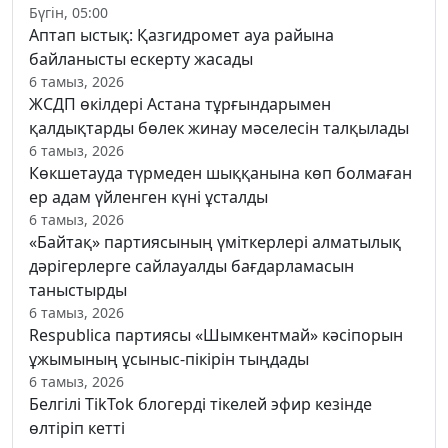
Бүгін, 05:00
Аптап ыстық: Қазгидромет ауа райына
байланысты ескерту жасады
6 тамыз, 2026
ЖСДП өкілдері Астана тұрғындарымен
қалдықтарды бөлек жинау мәселесін талқылады
6 тамыз, 2026
Көкшетауда түрмеден шыққанына көп болмаған
ер адам үйленген күні ұсталды
6 тамыз, 2026
«Байтақ» партиясының үміткерлері алматылық
дәрігерлерге сайлауалды бағдарламасын
таныстырды
6 тамыз, 2026
Respublica партиясы «Шымкентмай» кәсіпорын
ұжымының ұсыныс-пікірін тыңдады
6 тамыз, 2026
Белгілі TikTok блогерді тікелей эфир кезінде
өлтіріп кетті