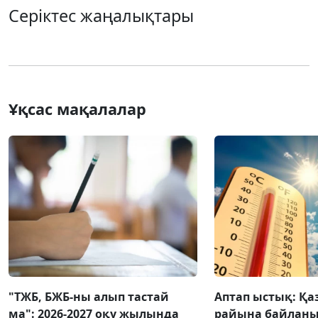
Серіктес жаңалықтары
Ұқсас мақалалар
"ТЖБ, БЖБ-ны алып тастай
Аптап ыстық: Қа
ма": 2026-2027 оқу жылында
райына байланы