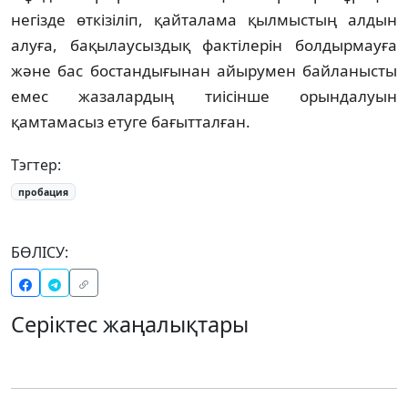
негізде өткізіліп, қайталама қылмыстың алдын
алуға, бақылаусыздық фактілерін болдырмауға
және бас бостандығынан айырумен байланысты
емес жазалардың тиісінше орындалуын
қамтамасыз етуге бағытталған.
Тэгтер:
пробация
БӨЛІСУ:
Серіктес жаңалықтары