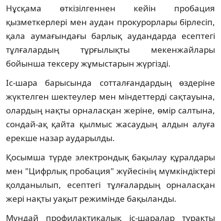
Нұсқама өткізілгеннен кейін пробация
қызметкерлері мен аудан прокурорлары бірлесіп,
қала аумағындағы барлық аудандарда есептегі
тұлғалардың тұрғылықты мекенжайлары
бойынша тексеру жұмыстарын жүргізді.
Іс-шара барысында сотталғандардың өздеріне
жүктелген шектеулер мен міндеттерді сақтауына,
олардың нақты орналасқан жеріне, өмір салтына,
сондай-ақ қайта қылмыс жасаудың алдын алуға
ерекше назар аударылды.
Қосымша түрде электрондық бақылау құралдары
мен "Цифрлық пробация" жүйесінің мүмкіндіктері
қолданылып, есептегі тұлғалардың орналасқан
жері нақты уақыт режимінде бақыланды.
Мұндай профилактикалық іс-шаралар тұрақты