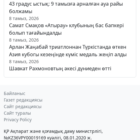
43 градус ыстық: 9 тамызға арналған ауа райы
болжамы
8 тамыз, 2026
Самат Смақов «Атырау» клубының бас бапкері
болып тағайындалды
8 тамыз, 2026
Арлан Жаңабай триатлоннан Түркістанда өткен
Азия кубогы кезеңінде күміс медаль жеңіп алды
8 тамыз, 2026
Шавкат Рахмоновтың әкесі дүниеден өтті
Байланыс
Газет редакциясы
Сайт редакциясы
Сайт туралы
Privacy Policy
ҚР Ақпарат және қоғамдық даму министрлігі,
№KZ36VPY00019169 куәлігі, 08.01.2020 ж.