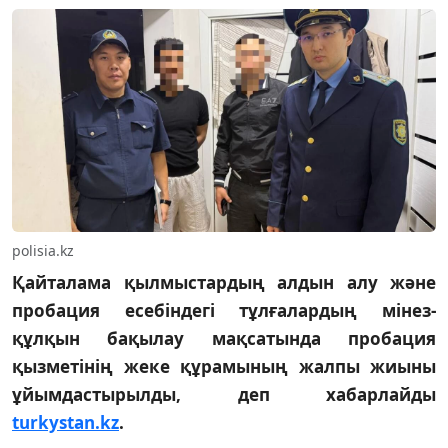
polisia.kz
Қайталама қылмыстардың алдын алу және
пробация есебіндегі тұлғалардың мінез-
құлқын бақылау мақсатында пробация
қызметінің жеке құрамының жалпы жиыны
ұйымдастырылды, деп хабарлайды
turkystan.kz
.