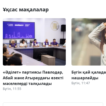
Ұқсас мақалалар
«Әділет» партиясы Павлодар,
Бүгін қай қалада
Абай және Атыраудағы өзекті
нашарлайды
Бүгін, 11:47
мәселелерді талқылады
Бүгін, 11:55