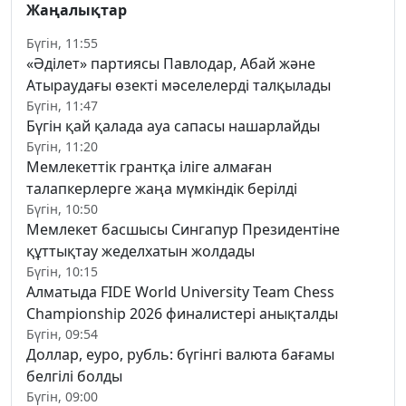
Жаңалықтар
Бүгін, 11:55
«Әділет» партиясы Павлодар, Абай және
Атыраудағы өзекті мәселелерді талқылады
Бүгін, 11:47
Бүгін қай қалада ауа сапасы нашарлайды
Бүгін, 11:20
Мемлекеттік грантқа іліге алмаған
талапкерлерге жаңа мүмкіндік берілді
Бүгін, 10:50
Мемлекет басшысы Сингапур Президентіне
құттықтау жеделхатын жолдады
Бүгін, 10:15
Алматыда FIDE World University Team Chess
Championship 2026 финалистері анықталды
Бүгін, 09:54
Доллар, еуро, рубль: бүгінгі валюта бағамы
белгілі болды
Бүгін, 09:00