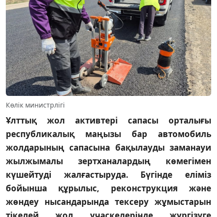
Көлік министрлігі
Ұлттық жол активтері сапасы орталығы
республикалық маңызы бар автомобиль
жолдарының сапасына бақылауды заманауи
жылжымалы зертханалардың көмегімен
күшейтуді жалғастыруда. Бүгінде еліміз
бойынша құрылыс, реконструкция және
жөндеу нысандарында тексеру жұмыстарын
тікелей жол учаскелерінде жүргізуге