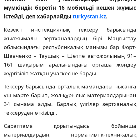
мүмкіндік беретін 16 мобильді кешен жұмыс
істейді, деп хабарлайды
turkystan.kz
.
Кезекті инспекциялық тексеру барысында
жылжымалы зертханалардың бірі Маңғыстау
облысындағы республикалық маңызы бар Форт-
Шевченко – Таушық – Шетпе автожолының 91–
161 шақырым аралығындағы орташа жөндеу
жүргізіліп жатқан учаскесіне барды.
Тексеру барысында орталық мамандары нысанға
үш мәрте барып, жол-құрылыс материалдарынан
34 сынама алды. Барлық үлгілер зертханалық
тексеруден өткізілді.
Сараптама қорытындысы бойынша
материалдардың нормативтік-техникалық