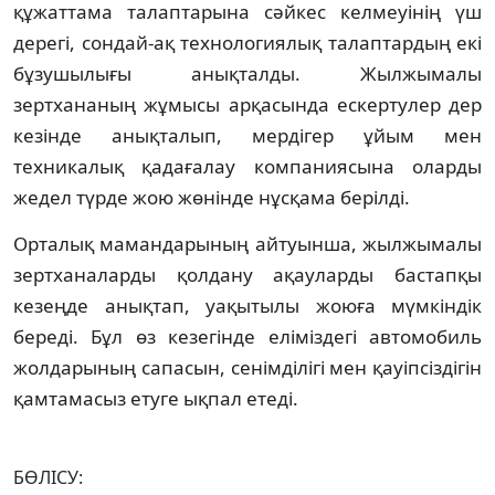
құжаттама талаптарына сәйкес келмеуінің үш
дерегі, сондай-ақ технологиялық талаптардың екі
бұзушылығы анықталды. Жылжымалы
зертхананың жұмысы арқасында ескертулер дер
кезінде анықталып, мердігер ұйым мен
техникалық қадағалау компаниясына оларды
жедел түрде жою жөнінде нұсқама берілді.
Орталық мамандарының айтуынша, жылжымалы
зертханаларды қолдану ақауларды бастапқы
кезеңде анықтап, уақытылы жоюға мүмкіндік
береді. Бұл өз кезегінде еліміздегі автомобиль
жолдарының сапасын, сенімділігі мен қауіпсіздігін
қамтамасыз етуге ықпал етеді.
БӨЛІСУ: