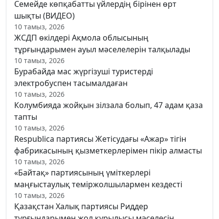
Семейде көпқабатты үйлердің бірінен өрт
шықты (ВИДЕО)
10 тамыз, 2026
ЖСДП өкілдері Ақмола облысының
тұрғындарымен ауыл мәселелерін талқылады
10 тамыз, 2026
Бурабайда мас жүргізуші туристерді
электробуспен тасымалдаған
10 тамыз, 2026
Колумбияда жойқын зілзала болып, 47 адам қаза
тапты
10 тамыз, 2026
Respublica партиясы Жетісудағы «Ажар» тігін
фабрикасының қызметкерлерімен пікір алмасты
10 тамыз, 2026
«Байтақ» партиясының үміткерлері
маңғыстаулық теміржолшылармен кездесті
10 тамыз, 2026
Қазақстан Халық партиясы Риддер
тұрғындарымен жол құрылысы мәселесін