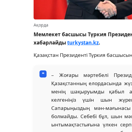
Ақорда
Мемлекет басшысы Түркия Президент
хабарлайды
turkystan.kz
.
Қазақстан Президенті Түркия басшысына
– Жоғары мәртебелі Президе
Қазақстанның елордасында жү
менің шақыруымды қабыл ал
келгеніңіз үшін шын жүрек
Сапарыңыздың мән-мағынасы
болмайды. Себебі бұл, шын мән
ынтымақтастығына үлкен серпі