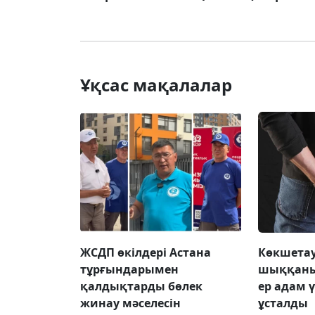
Ұқсас мақалалар
ЖСДП өкілдері Астана
Көкшетау
тұрғындарымен
шыққаны
қалдықтарды бөлек
ер адам 
жинау мәселесін
ұсталды