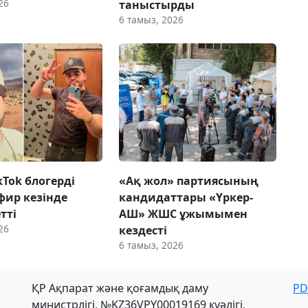
26
таныстырды
6 тамыз, 2026
ikTok блогерді
«Ақ жол» партиясының
фир кезінде
кандидаттары «Үркер-
етті
АШ» ЖШС ұжымымен
26
кездесті
6 тамыз, 2026
ҚР Ақпарат және қоғамдық даму
PD
министрлігі, №KZ36VPY00019169 куәлігі,