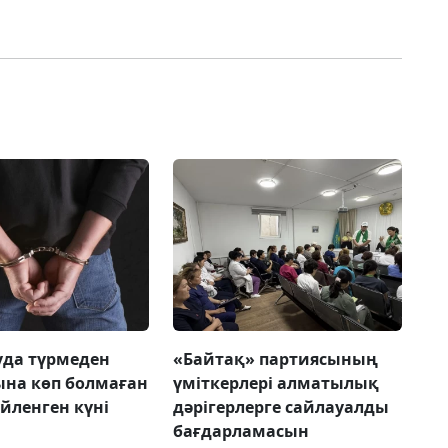
да түрмеден
«Байтақ» партиясының
на көп болмаған
үміткерлері алматылық
үйленген күні
дәрігерлерге сайлауалды
бағдарламасын