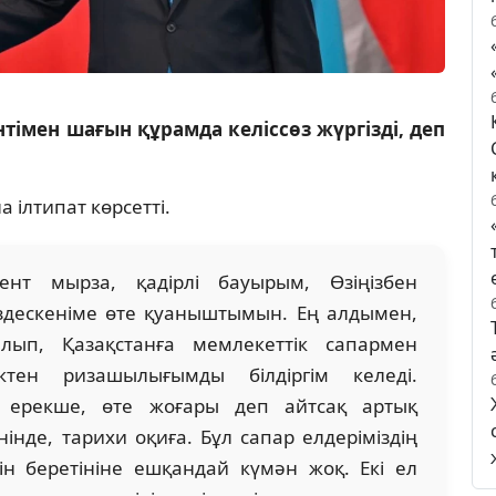
імен шағын құрамда келіссөз жүргізді, деп
 ілтипат көрсетті.
нт мырза, қадірлі бауырым, Өзіңізбен
здескеніме өте қуаныштымын. Ең алдымен,
ып, Қазақстанға мемлекеттік сапармен
тен ризашылығымды білдіргім келеді.
 ерекше, өте жоғары деп айтсақ артық
інде, тарихи оқиға. Бұл сапар елдеріміздің
н беретініне ешқандай күмән жоқ. Екі ел