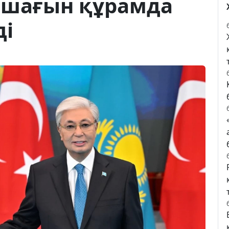
 шағын құрамда
ді