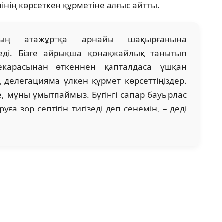
інің көрсеткен құрметіне алғыс айтты.
ың атажұртқа арнайы шақырғанына
еді. Бізге айрықша қонақжайлық танытып
екарасынан өткеннен қапталдаса ұшқан
делегацияма үлкен құрмет көрсеттіңіздер.
е, мұны ұмытпаймыз. Бүгінгі сапар бауырлас
а зор септігін тигізеді деп сенемін, – деді