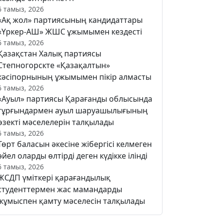
6 тамыз, 2026
«Ақ жол» партиясының кандидаттары
«Үркер-АШ» ЖШС ұжымымен кездесті
6 тамыз, 2026
Қазақстан Халық партиясы
Степногорскте «Қазақалтын»
кәсіпорнының ұжымымен пікір алмасты
6 тамыз, 2026
«Ауыл» партиясы Қарағанды облысында
тұрғындармен ауыл шаруашылығының
өзекті мәселелерін талқылады
6 тамыз, 2026
Төрт баласын әкесіне жібергісі келмеген
әйел оларды өлтірді деген күдікке ілінді
6 тамыз, 2026
ЖСДП үміткері қарағандылық
студенттермен жас мамандарды
жұмыспен қамту мәселесін талқылады