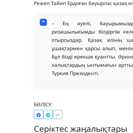
Режеп Тайип Ердоған бауырлас қазақ ел
– Ең әуелі, бауырымызд
ризашылығымды білдіргім кел
отырсыздар. Қазақ елінің ш
ұшақтармен қарсы алып, менің 
Бұл бізді ерекше қуантты. Әрин
халықтардың ынтымағын арттыруғ
Түркия Президенті.
БӨЛІСУ:
Серіктес жаңалықтары