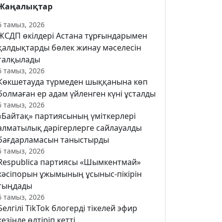
Жаңалықтар
6 тамыз, 2026
ЖСДП өкілдері Астана тұрғындарымен
қалдықтарды бөлек жинау мәселесін
талқылады
6 тамыз, 2026
Көкшетауда түрмеден шыққанына көп
болмаған ер адам үйленген күні ұсталды
6 тамыз, 2026
«Байтақ» партиясының үміткерлері
алматылық дәрігерлерге сайлауалды
бағдарламасын таныстырды
6 тамыз, 2026
Respublica партиясы «Шымкентмай»
кәсіпорын ұжымының ұсыныс-пікірін
тыңдады
6 тамыз, 2026
Белгілі TikTok блогерді тікелей эфир
кезінде өлтіріп кетті