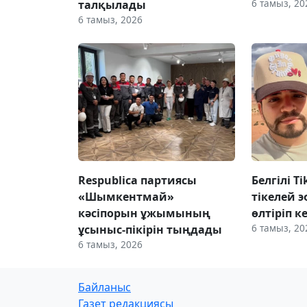
6 тамыз, 20
талқылады
6 тамыз, 2026
Respublica партиясы
Белгілі T
«Шымкентмай»
тікелей э
кәсіпорын ұжымының
өлтіріп к
6 тамыз, 20
ұсыныс-пікірін тыңдады
6 тамыз, 2026
Байланыс
Газет редакциясы