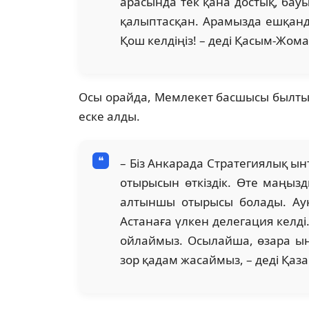
арасында тек қана достық, бауы
қалыптасқан. Арамызда ешқанд
Қош келдіңіз! – деді Қасым-Жома
Осы орайда, Мемлекет басшысы былты
еске алды.
– Біз Анкарада Стратегиялық ы
отырысын өткіздік. Өте маңызд
алтыншы отырысы болады. Ауқы
Астанаға үлкен делегация келд
ойлаймыз. Осылайша, өзара 
зор қадам жасаймыз, – деді Қаза