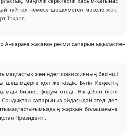
рластық, мәңгілік серіктестік қарым-қатынас
ай түйткіл немесе шешілмеген мәселе жоқ.
рт Тоқаев.
р Анкараға жасаған ресми сапарын ықыласпен
нтымақтастық жөніндегі комиссияның бесінші
ы шешімдерге қол жеткіздік. Бүгін Кеңестің
мды бизнес форум өтеді. Өзіңізбен бірге
і. Сондықтан сапарыңыз ойдағыдай өтеді деп
ынтымақтастығымыздың жарқын болашағына
қстан Президенті.