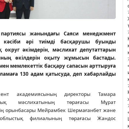
партиясы жанындағы Саяси менеджмент
е кәсіби әрі тиімді басқарушы буынды
 округ әкімдерін, мәслихат депутаттарын
ның өкілдерін оқыту жұмысын бастады.
ен мемлекеттік басқару сапасын арттыруға
ламаға 130 адам қатысуда, деп хабарлайды
мент академиясының директоры Тамара
стық мәслихатының төрағасы Мұрат
нің орынбасары Мейрамбек Шермағанбет және
облыстық филиалының төрағасы Жандос