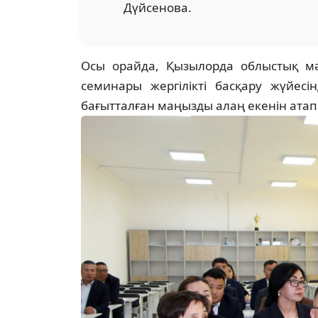
Дүйсенова.
Осы орайда, Қызылорда облыстық мә
семинары жергілікті басқару жүйесінд
бағытталған маңызды алаң екенін атап 