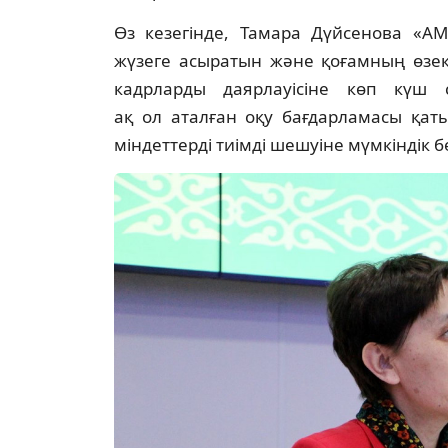
Өз кезегінде, Тамара Дүйсенова «AM
жүзеге асыратын және қоғамның өзект
кадрларды даярлауісіне көп күш 
ақ ол аталған оқу бағдарламасы қат
міндеттерді тиімді шешуіне мүмкіндік бе