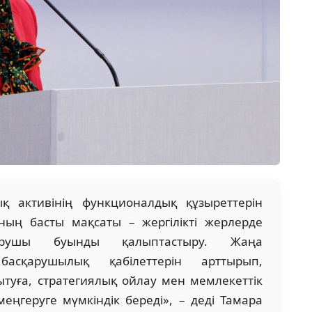
қ активінің функционалдық құзыреттерін
ның басты мақсаты – жергілікті жерлерде
арушы буынды қалыптастыру. Жаңа
басқарушылық қабілеттерін арттырып,
туға, стратегиялық ойлау мен мемлекеттік
ңгеруге мүмкіндік береді», – деді Тамара