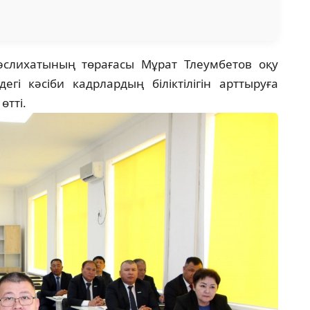
слихатының төрағасы Мұрат Тлеумбетов оқу
егі кәсіби кадрлардың біліктілігін арттыруға
өтті.