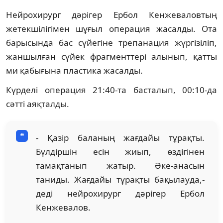
Нейрохирург дәрігер Ербол Кенжеваловтың
жетекшілігімен шұғыл операция жасалды. Ота
барысында бас сүйегіне трепанация жүргізіліп,
жаншылған сүйек фрагменттері алынып, қатты
ми қабығына пластика жасалды.
Күрделі операция 21:40-та басталып, 00:10-да
сәтті аяқталды.
- Қазір баланың жағдайы тұрақты.
Бүлдіршін есін жиып, өздігінен
тамақтанып жатыр. Әке-анасын
таниды. Жағдайы тұрақты бақылауда,-
деді нейрохирург дәрігер Ербол
Кенжевалов.