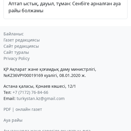
Аптап ыстық, дауыл, тұман: Сенбіге арналған ауа
райы болжамы
Байланыс
Газет редакциясы
Сайт редакциясы
Сайт туралы
Privacy Policy
ҚР Ақпарат және қоғамдық даму министрлігі,
№KZ36VPY00019169 куәлігі, 08.01.2020 ж.
Астана қаласы, Қонаев көшесі, 12/1
Тел:
+7 (7172) 76-84-66
Email:
turkystan.kz@gmail.com
PDF | онлайн газет
Ауа райы
Ауызашарда және сәресіде оқылатын дұға