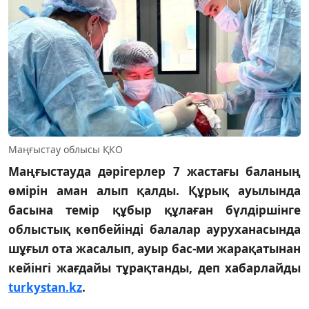
Маңғыстау облысы ҚКО
Маңғыстауда дәрігерлер 7 жастағы баланың
өмірін аман алып қалды. Құрық ауылында
басына темір құбыр құлаған бүлдіршінге
облыстық көпбейінді балалар ауруханасында
шұғыл ота жасалып, ауыр бас-ми жарақатынан
кейінгі жағдайы тұрақтанды, деп хабарлайды
turkystan.kz
.