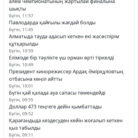
әлем чемпионатының жартылай финалына
шықты
Бүгін, 11:57
Павлодарда қайғылы жағдай болды
Бүгін, 11:45
Алматыда тауда адасып кеткен екі жасөспірім
құтқарылды
Бүгін, 10:59
Елімізде бір тәулікте үш орман өрті тіркелді
Бүгін, 10:49
Президент кинорежиссер Ардақ Әмірқұловтың
отбасына көңіл айтты
Бүгін, 10:01
Бүгін қай қалада ауа сапасы төмендейді
Бүгін, 09:55
Доллар 473 теңгеге дейін қымбаттады
Бүгін, 09:52
Қарағандыда кездесуден кейін жоғалып кеткен
қыз табылды
Бүгін, 09:11