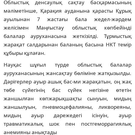
Облыстық денсаулық сақтау басқармасының
мәліметінше, Қарақия ауданына қарасты Құрық
ауылынан 7 жастағы бала жедел-жәрдем
желісімен Маңғыстау облыстық көпбейінді
балалар ауруханасына жеткізілді. Тұрмыстық
жарақат салдарынан баланың басына НКТ темір
құбыры құлаған.
Науқас шұғыл түрде облыстық балалар
ауруханасының жансақтау бөліміне жатқызылды.
Дәрігерлер ауыр ашық бас-ми жарақатын, оң жақ
төбе сүйегінің бас сүйек негізіне өтетін
жаншылған көпжарықшақты сынуын, мидың
жаншылуын, пневмоцефалияны, ликвореяны,
мидың ауыр дәрежедегі ісінуін, ауыр
травматикалық шок пен постгеморрагиялық
анемияны анықтады