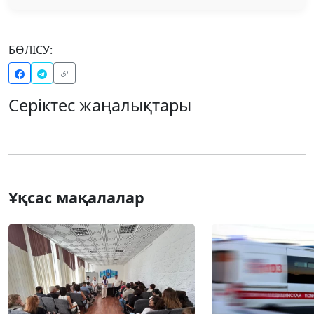
БӨЛІСУ:
Серіктес жаңалықтары
Ұқсас мақалалар