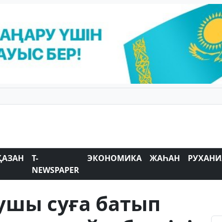
ҚАЗАН
T-
ЭКОНОМИКА
ЖАҺАН
РУХАНИ
NEWSPAPER
қушы суға батып