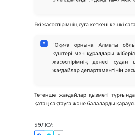
Екі жасөспірімнің суға кеткені кешкі са
"Оқиға орнына Алматы облы
күштері мен құралдары жіберіл
жасөспірімнің денесі судан
жағдайлар департаментінің рес
Төтенше жағдайлар қызметі тұрғында
қатаң сақтауға және балаларды қарау
БӨЛІСУ: