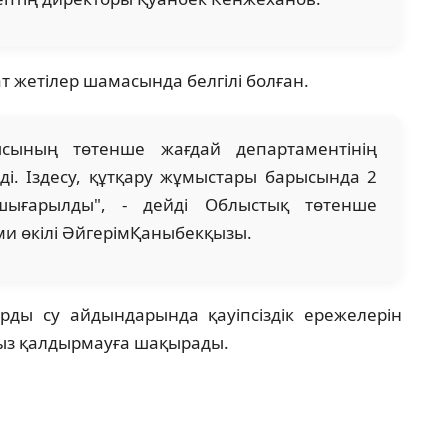
ғат жетілер шамасында белгілі болған.
сының төтенше жағдай департаментінің
ді. Іздесу, құтқару жұмыстары барысында 2
 шығарылды", - дейді Облыстық төтенше
ми өкілі ӘйгерімҚаныбекқызы.
рды су айдындарында қауіпсіздік ережелерін
сыз қалдырмауға шақырады.