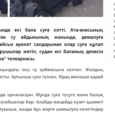
нда екі бала суға кетті. Ата-анасының
ірім су айдынының жанында, демалуға
айсыз әрекет салдарынан олар суға құлап
рушылар жетіп, судан екі баланың денесін
на" телеарнасы.
аңындағы осы су қоймасына келген. Жолдың
ты. Артынша суға түскен, бірақ өкінішке қарай
е орналасқан. Мұнда суға түсуге және балық
қтайшалар бар. Алайда маңайда күзет қызметі
айтуынша, жазда бұл жерге шомылуға келетіндер