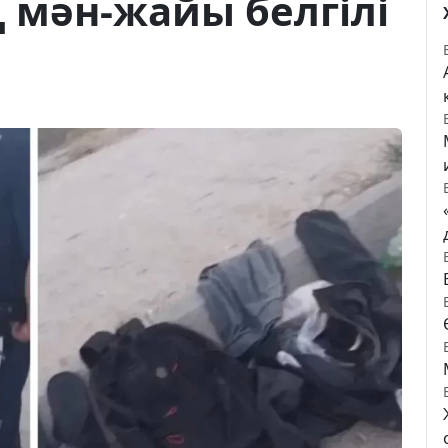
ң мән-жайы белгілі