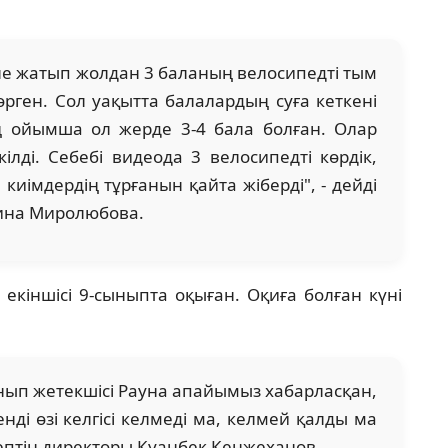
е жатып жолдан 3 баланың велосипедті тым
рген. Сол уақытта балалардың суға кеткені
ң ойымша ол жерде 3-4 бала болған. Олар
лді. Себебі видеода 3 велосипедті көрдік,
 киімдердің тұрғанын қайта жіберді", - дейді
ина Миролюбова.
, екіншісі 9-сыныпта оқыған. Оқиға болған күні
ынып жетекшісі Рауна апайымыз хабарласқан,
нді өзі келгісі келмеді ма, келмей қалды ма
ктептің директоры Қуанбек Кенжеханов.