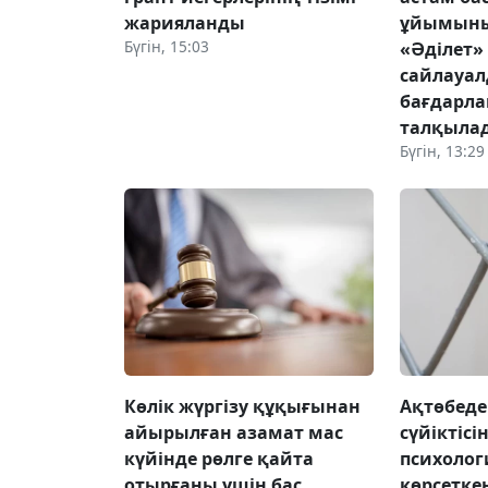
жарияланды
ұйымыны
Бүгін, 15:03
«Әділет»
сайлауа
бағдарл
талқыла
Бүгін, 13:29
Көлік жүргізу құқығынан
Ақтөбеде
айырылған азамат мас
сүйіктісі
күйінде рөлге қайта
психоло
отырғаны үшін бас
көрсетке