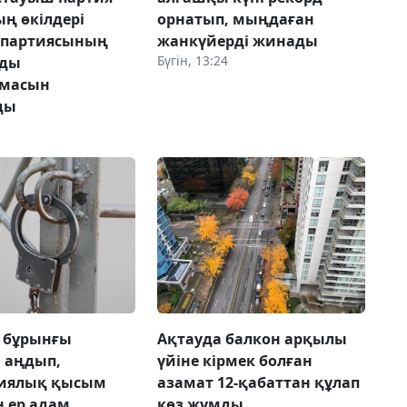
ң өкілдері
орнатып, мыңдаған
 партиясының
жанкүйерді жинады
Бүгін, 13:24
лды
амасын
ды
 бұрынғы
Ақтауда балкон арқылы
н аңдып,
үйіне кірмек болған
гиялық қысым
азамат 12-қабаттан құлап
н ер адам
көз жұмды