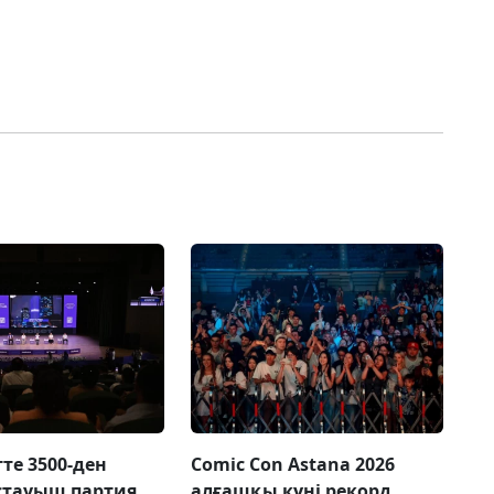
е 3500-ден
Comic Con Astana 2026
стауыш партия
алғашқы күні рекорд