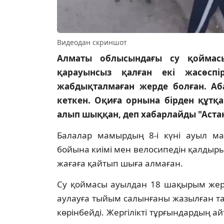
Видеодан скриншот
Алматы облысындағы су қоймасы
қарауынсыз қалған екі жасөсп
жабдықталмаған жерде болған. Аб
кеткен. Оқиға орнына бірден құтқа
алып шыққан, деп хабарлайды "Аста
Балалар мамырдың 8-і күні ауыл м
бойына киімі мен велосипедін қалдырып
жағаға қайтып шыға алмаған.
Су қоймасы ауылдан 18 шақырым жерд
аулауға тыйым салынғаны жазылған та
көрінбейді. Жергілікті тұрғындардың 