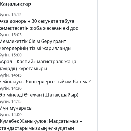
Жаңалықтар
Бүгін, 15:15
Ағза донорын 30 секундта табуға
көмектесетін жоба жасаған екі дос
Бүгін, 15:03
Мемлекеттік білім беру грант
иегерлерінің тізімі жарияланды
Бүгін, 15:00
«Арал – Каспий» магистралі: жаңа
дәуірдің күретамыры
Бүгін, 14:45
Бейпілауыз блогерлерге тыйым бар ма?
Бүгін, 14:30
Өр мінезді Өтежан (Шатақ шайыр)
Бүгін, 14:15
Мұң мұнарасы
Бүгін, 14:00
Жұмабек Жанықұлов: Мақсатымыз –
отандастарымыздың әл-ауқатын