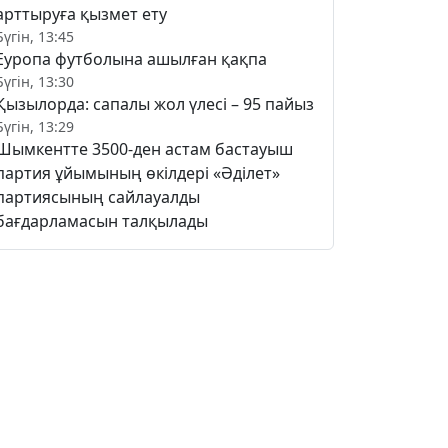
арттыруға қызмет ету
Бүгін, 13:45
Еуропа футболына ашылған қақпа
Бүгін, 13:30
Қызылорда: сапалы жол үлесі – 95 пайыз
Бүгін, 13:29
Шымкентте 3500-ден астам бастауыш
партия ұйымының өкілдері «Әділет»
партиясының сайлауалды
бағдарламасын талқылады