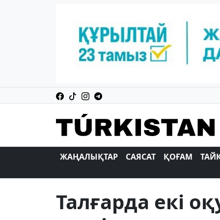
ЖАҢАЛЫҚТАР
САЯСАТ
ҚОҒАМ
ТАЙ
Талғарда екі о