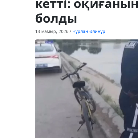
кетті: оқиғаны
болды
13 мамыр, 2026
/
Нұрлан Әлинұр