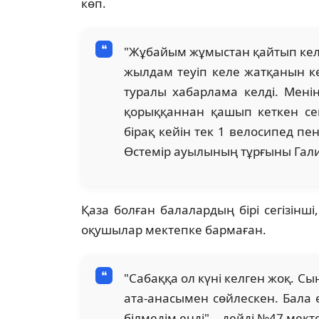
көп.
"Жұбайым жұмыстан қайтып кел
жылдам теуіп келе жатқанын кө
туралы хабарлама келді. Мені
қорыққаннан қашып кеткен секі
бірақ кейін тек 1 велосипед пен
Өстемір ауылының тұрғыны Гал
Қаза болған балалардың бірі сегізінші
оқушылар мектепке бармаған.
"Сабаққа ол күні келген жоқ. С
ата-анасымен сөйлескен. Бала е
білмедім енді", - дейді №47 ме