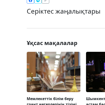
Серіктес жаңалықтары
Ұқсас мақалалар
Мемлекеттік білім беру
Шымкентт
грант иегерлерінің тізімі
астам ба