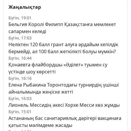
Жаңалықтар
Бүгін, 19:01
Бельгия Королі Филипп Қазақстанға мемлекет
сапармен келеді
Бүгін, 17:03
Неліктен 120 балл грант алуға әрдайым кепілдік
бермейді, ал 100 балл жеткілікті болуы мүмкін?
Бүгін, 16:44
Қонаевта флайбордшы «Әділет» туымен су
үстінде шоу көрсетті
Бүгін, 16:16
Елена Рыбакина Торонтодағы турнирдің үшінші
айналымында жеңіске жетті
Бүгін, 16:03
Лионель Мессидің әкесі Хорхе Месси көз жұмды
Бүгін, 15:01
Астананың бас санитариялық дәрігері вакцинаға
қатысты мәлімдеме жасады