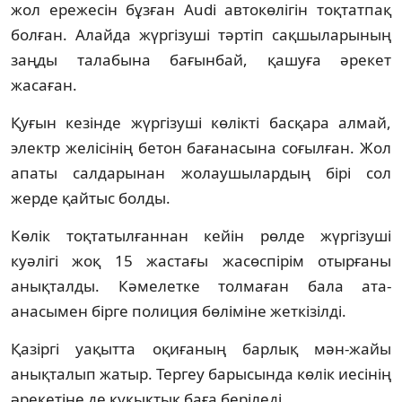
жол ережесін бұзған Audi автокөлігін тоқтатпақ
болған. Алайда жүргізуші тәртіп сақшыларының
заңды талабына бағынбай, қашуға әрекет
жасаған.
Қуғын кезінде жүргізуші көлікті басқара алмай,
электр желісінің бетон бағанасына соғылған. Жол
апаты салдарынан жолаушылардың бірі сол
жерде қайтыс болды.
Көлік тоқтатылғаннан кейін рөлде жүргізуші
куәлігі жоқ 15 жастағы жасөспірім отырғаны
анықталды. Кәмелетке толмаған бала ата-
анасымен бірге полиция бөліміне жеткізілді.
Қазіргі уақытта оқиғаның барлық мән-жайы
анықталып жатыр. Тергеу барысында көлік иесінің
әрекетіне де құқықтық баға беріледі.