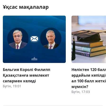
Ұқсас мақалалар
Бельгия Королі Филипп
Неліктен 120 бал
Қазақстанға мемлекет
әрдайым кепілді
сапармен келеді
ал 100 балл жетк
Бүгін, 19:01
мүмкін?
Бүгін, 17:03