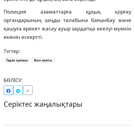
Полиция азаматтарға құқық қорғау
органдарының заңды талабына бағынбау және
қашуға әрекет жасау ауыр зардапқа әкелуі мүмкін
екенін ескертті.
Тэгтер:
Тараз қаласы
Жол апаты
БӨЛІСУ:
Серіктес жаңалықтары