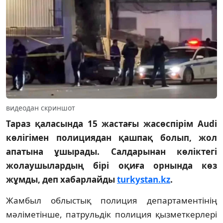
видеодан скриншот
Тараз қаласында 15 жастағы жасөспірім Audi
көлігімен полициядан қашпақ болып, жол
апатына ұшырады. Салдарынан көліктегі
жолаушылардың бірі оқиға орнында көз
жұмды, деп хабарлайды
turkystan.kz
.
Жамбыл облыстық полиция департаментінің
мәліметінше, патрульдік полиция қызметкерлері