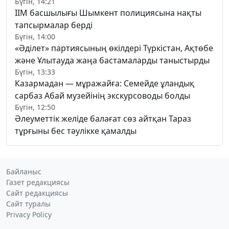
Бүгін, 14:21
ІІМ басшылығы Шымкент полициясына нақты
тапсырмалар берді
Бүгін, 14:00
«Әділет» партиясының өкілдері Түркістан, Ақтөбе
және Ұлытауда жаңа бастамаларды таныстырды
Бүгін, 13:33
Казармадан — мұражайға: Семейде ұландық
сарбаз Абай музейінің экскурсоводы болды
Бүгін, 12:50
Әлеуметтік желіде балағат сөз айтқан Тараз
тұрғыны бес тәулікке қамалды
Байланыс
Газет редакциясы
Сайт редакциясы
Сайт туралы
Privacy Policy