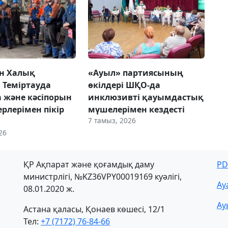
н Халық
«Ауыл» партиясының
 Теміртауда
өкілдері ШҚО-да
а және кәсіпорын
инклюзивті қауымдастық
рлерімен пікір
мүшелерімен кездесті
7 тамыз, 2026
26
ҚР Ақпарат және қоғамдық даму
PD
министрлігі, №KZ36VPY00019169 куәлігі,
Ау
08.01.2020 ж.
Ау
Астана қаласы, Қонаев көшесі, 12/1
Тел:
+7 (7172) 76-84-66