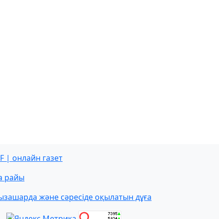
F | онлайн газет
а райы
ызашарда және сәресіде оқылатын дұға