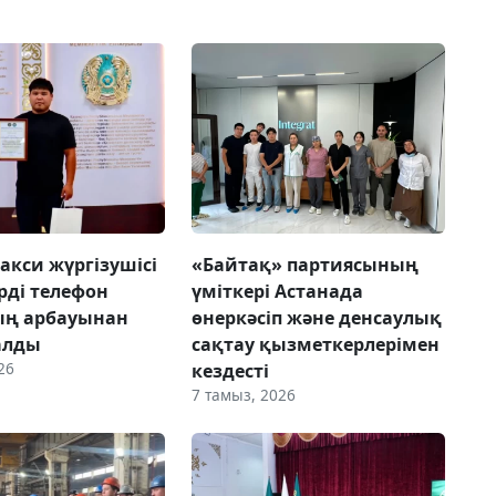
акси жүргізушісі
«Байтақ» партиясының
рді телефон
үміткері Астанада
ың арбауынан
өнеркәсіп және денсаулық
алды
сақтау қызметкерлерімен
26
кездесті
7 тамыз, 2026