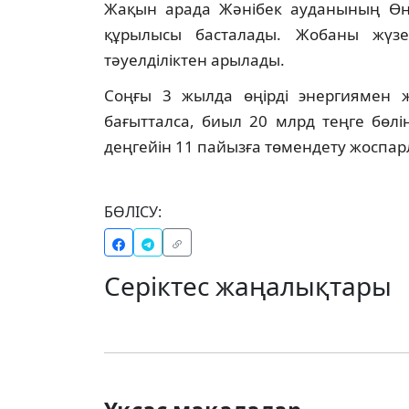
Жақын арада Жәнібек ауданының Өне
құрылысы басталады. Жобаны жүзе
тәуелділіктен арылады.
Соңғы 3 жылда өңірді энергиямен 
бағытталса, биыл 20 млрд теңге бөлін
деңгейін 11 пайызға төмендету жоспар
БӨЛІСУ:
Серіктес жаңалықтары