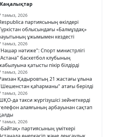
Жаңалықтар
7 тамыз, 2026
Respublica партиясының өкілдері
Түркістан облысындағы «Балмұздақ»
зауытының ұжымымен кездесті
7 тамыз, 2026
"Нашар нәтиже": Спорт министрлігі
"Астана" баскетбол клубының
жабылуына қатысты пікір білдірді
7 тамыз, 2026
Рамзан Қадыровтың 21 жастағы ұлына
"Шешенстан қаһарманы" атағы берілді
7 тамыз, 2026
ШҚО-да такси жүргізушісі зейнеткерді
телефон алаяғының арбауынан сақтап
қалды
7 тамыз, 2026
«Байтақ» партиясының үміткері
Астанада өнеркәсіп және денсаулық