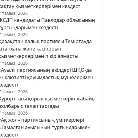
сақтау қызметкерлерімен кездесті
7 тамыз, 2026
ЖСДП кандидаты Павлодар облысының
тұрғындарымен кездесті
7 тамыз, 2026
Қазақстан Халық партиясы Теміртауда
кітапхана және кәсіпорын
қызметкерлерімен пікір алмасты
7 тамыз, 2026
«Ауыл» партиясының өкілдері ШҚО-да
инклюзивті қауымдастық мүшелерімен
кездесті
7 тамыз, 2026
Курорттағы қорық қызметкерін жабайы
жолбарыс талап тастады
7 тамыз, 2026
«Ақ жол» партиясының үміткерлері
Шамалған ауылының тұрғындарымен
кездесті