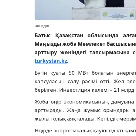
әкімдік
Батыс Қазақстан облысында алғ
Маңызды жоба Мемлекет басшысының
арттыру жөніндегі тапсырмасына 
turkystan.kz
.
Бүгін қуаты 50 МВт болатын энерг
капсуласын салу рәсімі өтті. Жел эл
берілген. Инвестиция көлемі – 21 млрд 
Жоба өңір экономикасының дамуына 
арттырады. Жаңа жұмыс орындары аш
жылы толық аяқталады. Кепілдік мерзім
Өңірде энергетикалық қауіпсіздікті қа