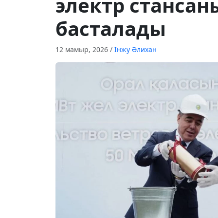
электр станса
басталады
12 мамыр, 2026
/
Інжу Әлихан