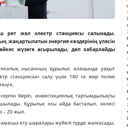
аш рет жел электр станциясы салынады.
 жаңартылатын энергия көздерінің үлесін
сәйкес жүзеге асырылады, деп хабарлайды
етикалық нысанның құрылыс алаңында уақыт
ектр станциясын салу үшін 140 га жер телімі
теңге.
серпін беріп, инвестициялық тартымдылықты
ылады. Құрылыс осы айда басталып, келесі
і – 20 жыл.
мтамасыз ету шаралары жүйелі түрде жалғасады.