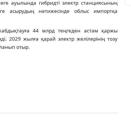
ге ауылында гибридті электр станциясының
ге асырудың нәтижесінде облыс импортқа
жабдықтауға 44 млрд теңгеден астам қаржы
ді. 2029 жылға қарай электр желілерінің тозу
ланып отыр.