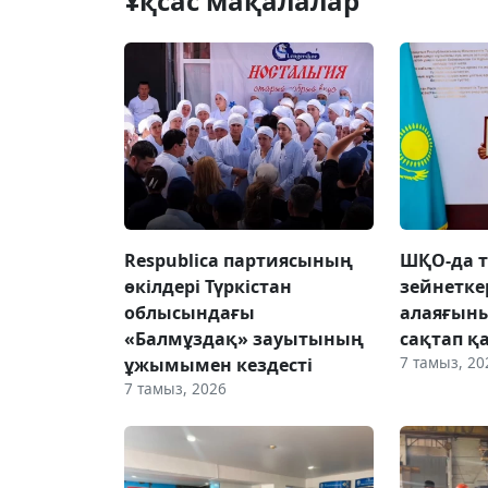
Ұқсас мақалалар
Respublica партиясының
ШҚО-да т
өкілдері Түркістан
зейнетке
облысындағы
алаяғын
«Балмұздақ» зауытының
сақтап қ
7 тамыз, 20
ұжымымен кездесті
7 тамыз, 2026