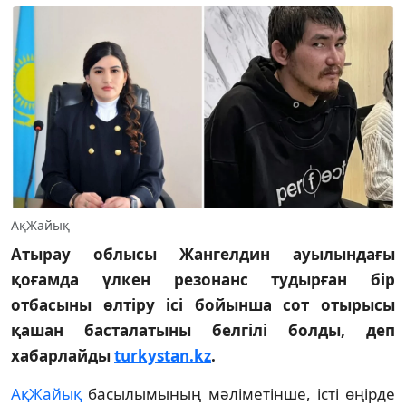
АқЖайық
Атырау облысы Жангелдин ауылындағы
қоғамда үлкен резонанс тудырған бір
отбасыны өлтіру ісі бойынша сот отырысы
қашан басталатыны белгілі болды, деп
хабарлайды
turkystan.kz
.
АқЖайық
басылымының мәліметінше, істі өңірде