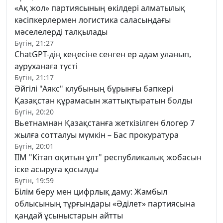
«Ақ жол» партиясының өкілдері алматылық
кәсіпкерлермен логистика саласындағы
мәселелерді талқылады
Бүгін, 21:27
ChatGPT-дің кеңесіне сенген ер адам уланып,
ауруханаға түсті
Бүгін, 21:17
Әйгілі "Аякс" клубының бұрынғы бапкері
Қазақстан құрамасын жаттықтыратын болды
Бүгін, 20:20
Вьетнамнан Қазақстанға жеткізілген блогер 7
жылға сотталуы мүмкін – Бас прокуратура
Бүгін, 20:01
ІІМ "Кітап оқитын ұлт" республикалық жобасын
іске асыруға қосылды
Бүгін, 19:59
Білім беру мен цифрлық даму: Жамбыл
облысының тұрғындары «Әділет» партиясына
қандай ұсыныстарын айтты