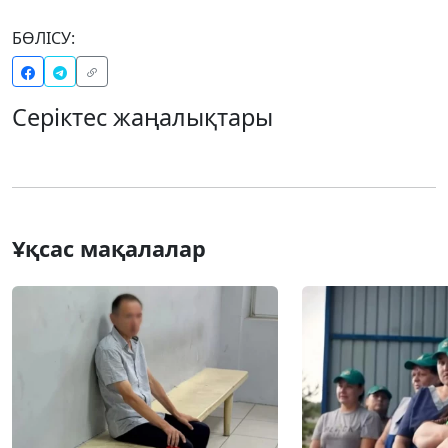
БӨЛІСУ:
Серіктес жаңалықтары
Ұқсас мақалалар