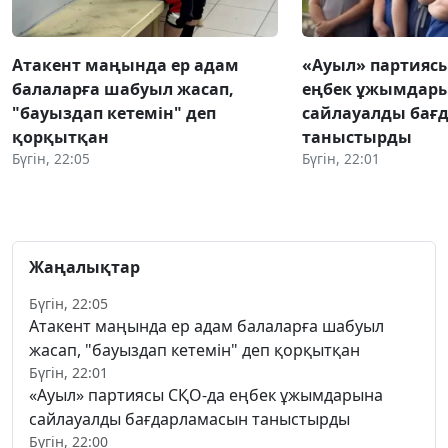
Атакент маңында ер адам
«Ауыл» партияс
балаларға шабуыл жасап,
еңбек ұжымдар
"бауыздап кетемін" деп
сайлауалды бағ
қорқытқан
таныстырды
Бүгін, 22:05
Бүгін, 22:01
Жаңалықтар
Бүгін, 22:05
Атакент маңында ер адам балаларға шабуыл
жасап, "бауыздап кетемін" деп қорқытқан
Бүгін, 22:01
«Ауыл» партиясы СҚО-да еңбек ұжымдарына
сайлауалды бағдарламасын таныстырды
Бүгін, 22:00