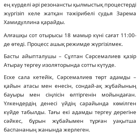
ең күрделі әрі резонансты қылмыстық процестерді
жүргізіп келе жатқан тәжірибелі судья Зарема
Хамидуллина қарайды.
Алғашқы сот отырысы 18 мамыр күні сағат 11:00-
де өтеді. Процесс ашық режимде жүргізілмек.
Басты айыпталушы – Сұлтан Сәрсемалиев қазір
Атырау тергеу изоляторында сотты күтуде.
Еске сала кетейік, Сәрсемалиев төрт адамды –
қайын атасы мен енесін, сондай-ақ жұбайының
бауыры мен сіңлісін өлтіргенін мойындаған.
Үлкендердің денесі үйдің сарайында көмілген
күйде табылды. Тағы екі адамды тергеу дерегіне
сәйкес, бұрын жұбайымен тұрған уақытша
баспананың жанында жерлеген.