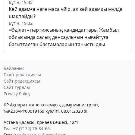
Бүгін, 19:45
Кей адамға неге маса үйір, ал кей адамды мүлде
шақпайды?
Бүгін, 19:32
«Әділет» партиясының кандидаттары Жамбыл
облысында халық денсаулығын нығайтуға
бағытталған бастамаларын таныстырды
Байланыс
Газет редакциясы
Сайт редакциясы
Сайт туралы
Privacy Policy
ҚР Ақпарат және қоғамдық даму министрлігі,
№KZ36VPY00019169 куәлігі, 08.01.2020 ж.
Астана қаласы, Қонаев көшесі, 12/1
Тел:
+7 (7172) 76-84-66
Email:
turkystan.kz@gmail.com