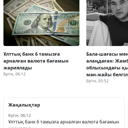
Ұлттық банк 6 тамызға
Бала-шағасы мен
арналған валюта бағамын
алаңдаған: Жам
жариялады
облысындағы қ
Бүгін, 06:12
мән-жайы белгіл
Бүгін, 05:52
Жаңалықтар
Бүгін, 06:12
Ұлттық банк 6 тамызға арналған валюта бағамын