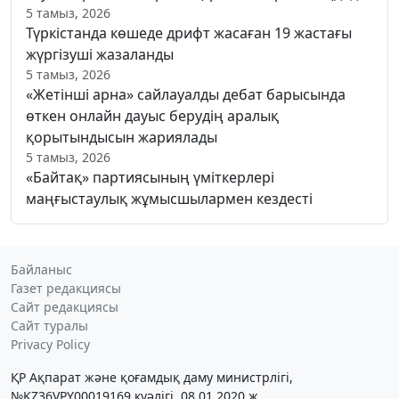
5 тамыз, 2026
Түркістанда көшеде дрифт жасаған 19 жастағы
жүргізуші жазаланды
5 тамыз, 2026
«Жетінші арна» сайлауалды дебат барысында
өткен онлайн дауыс берудің аралық
қорытындысын жариялады
5 тамыз, 2026
«Байтақ» партиясының үміткерлері
маңғыстаулық жұмысшылармен кездесті
Байланыс
Газет редакциясы
Сайт редакциясы
Сайт туралы
Privacy Policy
ҚР Ақпарат және қоғамдық даму министрлігі,
№KZ36VPY00019169 куәлігі, 08.01.2020 ж.