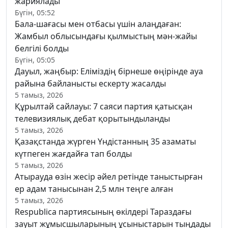
жариялады
Бүгін, 05:52
Бала-шағасы мен отбасы үшін алаңдаған:
Жамбыл облысындағы қылмыстың мән-жайы
белгілі болды
Бүгін, 05:05
Дауыл, жаңбыр: Еліміздің бірнеше өңірінде ауа
райына байланысты ескерту жасалды
5 тамыз, 2026
Құрылтай сайлауы: 7 саяси партия қатысқан
телевизиялық дебат қорытындыланды
5 тамыз, 2026
Қазақстанда жүрген Үндістанның 35 азаматы
күтпеген жағдайға тап болды
5 тамыз, 2026
Атырауда өзін жесір әйел ретінде таныстырған
ер адам танысынан 2,5 млн теңге алған
5 тамыз, 2026
Respublica партиясының өкілдері Тараздағы
зауыт жұмысшыларының ұсыныстарын тыңдады