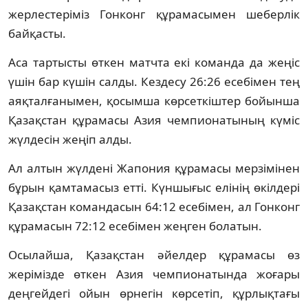
жерлестеріміз Гонконг құрамасымен шеберлік
байқасты.
Аса тартысты өткен матчта екі команда да жеңіс
үшін бар күшін салды. Кездесу 26:26 есебімен тең
аяқталғанымен, қосымша көрсеткіштер бойынша
Қазақстан құрамасы Азия чемпионатының күміс
жүлдесін жеңіп алды.
Ал алтын жүлдені Жапония құрамасы мерзімінен
бұрын қамтамасыз етті. Күншығыс елінің өкілдері
Қазақстан командасын 64:12 есебімен, ал Гонконг
құрамасын 72:12 есебімен жеңген болатын.
Осылайша, Қазақстан әйелдер құрамасы өз
жерімізде өткен Азия чемпионатында жоғары
деңгейдегі ойын өрнегін көрсетіп, құрлықтағы