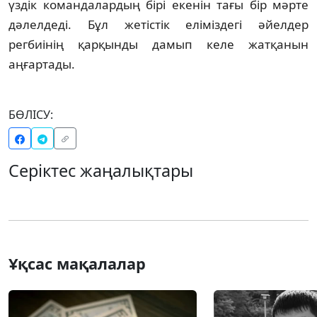
үздік командалардың бірі екенін тағы бір мәрте
дәлелдеді. Бұл жетістік еліміздегі әйелдер
регбиінің қарқынды дамып келе жатқанын
аңғартады.
БӨЛІСУ:
Серіктес жаңалықтары
Ұқсас мақалалар