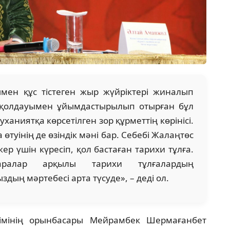
ымен құс тістеген жыр жүйріктері жиналып
 қолдауымен ұйымдастырылып отырған бұл
ханиятқа көрсетілген зор құрметтің көрінісі.
өтуінің де өзіндік мәні бар. Себебі Жалаңтөс
р үшін күресіп, қол бастаған тарихи тұлға.
аралар арқылы тарихи тұлғалардың
здың мәртебесі арта түсуде», – деді ол.
кімінің орынбасары Мейрамбек Шермағанбет