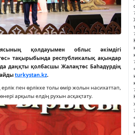
ясының қолдауымен облыс әкімдігі
төс» тақырыбында республикалық ақындар
ода даңқты қолбасшы Жалаңтөс Баһадүрдің
лайды
turkystan.kz
.
ерлік пен өрлікке толы өмір жолын насихаттап,
өнері арқылы елдің рухын асқақтату.