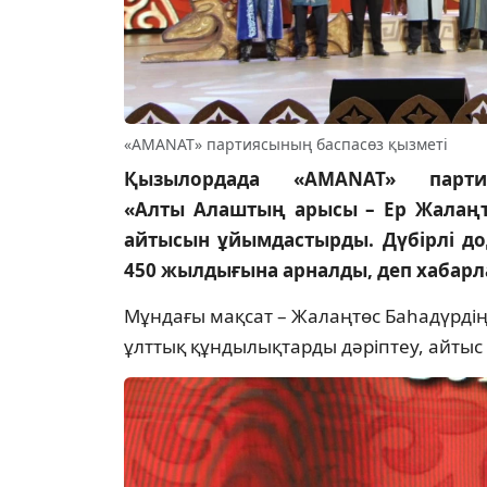
«AMANAT» партиясының баспасөз қызметі
Қызылордада «AMANAT» парти
«Алты Алаштың арысы – Ер Жалаң
айтысын ұйымдастырды. Дүбірлі д
450 жылдығына арналды, деп хабар
Мұндағы мақсат – Жалаңтөс Баһадүрдің 
ұлттық құндылықтарды дәріптеу, айтыс 