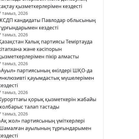
сақтау қызметкерлерімен кездесті
7 тамыз, 2026
ЖСДП кандидаты Павлодар облысының
тұрғындарымен кездесті
7 тамыз, 2026
Қазақстан Халық партиясы Теміртауда
кітапхана және кәсіпорын
қызметкерлерімен пікір алмасты
7 тамыз, 2026
«Ауыл» партиясының өкілдері ШҚО-да
инклюзивті қауымдастық мүшелерімен
кездесті
7 тамыз, 2026
Курорттағы қорық қызметкерін жабайы
жолбарыс талап тастады
7 тамыз, 2026
«Ақ жол» партиясының үміткерлері
Шамалған ауылының тұрғындарымен
кездесті