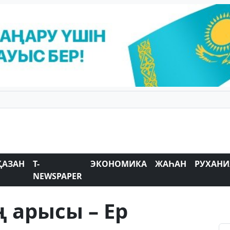
ҚАЗАН
T-
ЭКОНОМИКА
ЖАҺАН
РУХАНИ
NEWSPAPER
 арысы – Ер