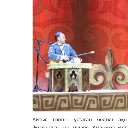
Айтыс тізгінін ұстаған белгілі а
фракциясының мүшесі Аманжол Әлта