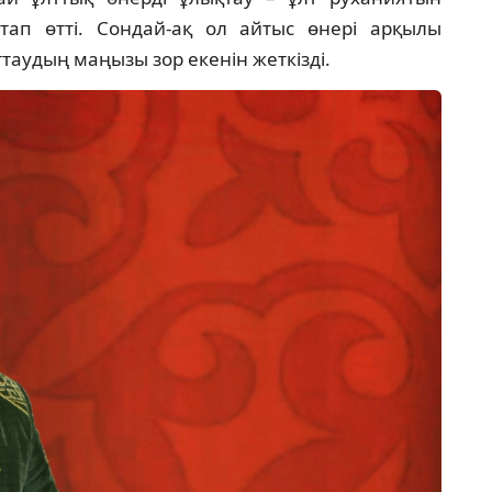
тап өтті. Сондай-ақ ол айтыс өнері арқылы
таудың маңызы зор екенін жеткізді.