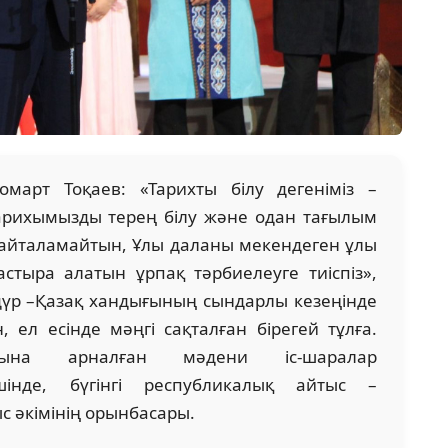
март Тоқаев: «Тарихты білу дегеніміз –
тарихымызды терең білу және одан тағылым
 қайталамайтын, Ұлы даланы мекендеген ұлы
тыра алатын ұрпақ тәрбиелеуге тиіспіз»,
дүр –Қазақ хандығының сындарлы кезеңінде
, ел есінде мәңгі сақталған бірегей тұлға.
ына арналған мәдени іс-шаралар
інде, бүгінгі республикалық айтыс –
с әкімінің орынбасары.