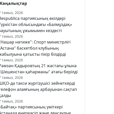
Жаңалықтар
7 тамыз, 2026
Respublica партиясының өкілдері
Түркістан облысындағы «Балмұздақ»
зауытының ұжымымен кездесті
7 тамыз, 2026
"Нашар нәтиже": Спорт министрлігі
"Астана" баскетбол клубының
жабылуына қатысты пікір білдірді
7 тамыз, 2026
Рамзан Қадыровтың 21 жастағы ұлына
"Шешенстан қаһарманы" атағы берілді
7 тамыз, 2026
ШҚО-да такси жүргізушісі зейнеткерді
телефон алаяғының арбауынан сақтап
қалды
7 тамыз, 2026
«Байтақ» партиясының үміткері
Астанада өнеркәсіп және денсаулық