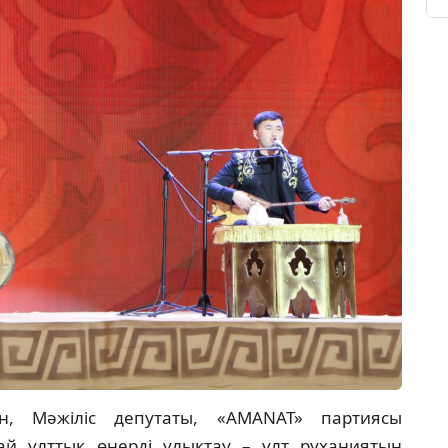
қын, Мәжіліс депутаты, «AMANAT» партиясы
й ұлттық өнерді ұлықтау – ұлт руханиятын