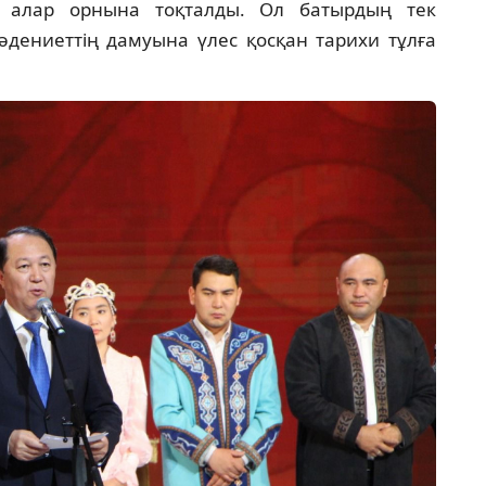
а алар орнына тоқталды. Ол батырдың тек
әдениеттің дамуына үлес қосқан тарихи тұлға