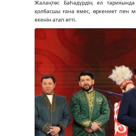
Жалаңтөс Баһадүрдің ел тарихынд
қолбасшы ғана емес, өркениет пен м
екенін атап өтті.