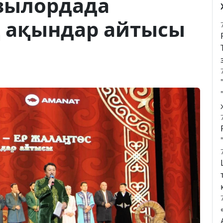
зылордада
 ақындар айтысы