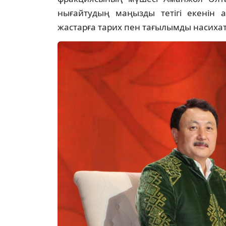
нығайтудың маңызды тетігі екенін а
жастарға тарих пен тағылымды насихат