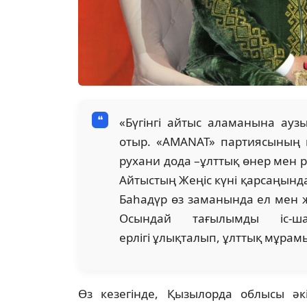
«Бүгінгі айтыс аламанына ауз
отыр. «AMANAT» партиясының
рухани дода –ұлттық өнер мен ру
Айтыстың Жеңіс күні қарсаңында 
Баһадүр өз заманында ел мен же
Осындай тағылымды іс-ш
ерлігі ұлықталып, ұлттық мұрамы
Өз кезегінде, Қызылорда облысы ә