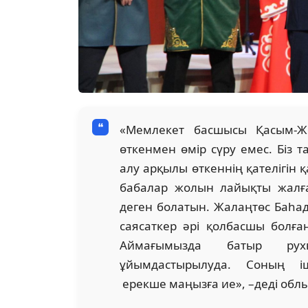
«Мемлекет басшысы Қасым-Жо
өткенмен өмір сүру емес. Біз 
алу арқылы өткеннің қателігін
бабалар жолын лайықты жалғас
деген болатын. Жалаңтөс Баһа
саясаткер әрі қолбасшы болған
Аймағымызда батыр рух
ұйымдастырылуда. Соның іш
ерекше маңызға ие», –деді облы