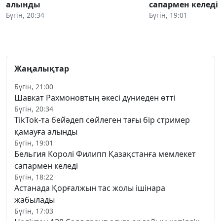
алынды
сапармен келеді
Бүгін, 20:34
Бүгін, 19:01
Жаңалықтар
Бүгін, 21:00
Шавкат Рахмоновтың әкесі дүниеден өтті
Бүгін, 20:34
TikTok-та бейәдеп сөйлеген тағы бір стример
қамауға алынды
Бүгін, 19:01
Бельгия Королі Филипп Қазақстанға мемлекет
сапармен келеді
Бүгін, 18:22
Астанада Қорғалжын тас жолы ішінара
жабылады
Бүгін, 17:03