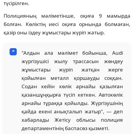
түсірілген.
Полицияның мәліметінше, оқиға 9 мамырда
болған. Көліктің иесі оқиға орнында болмаған,
қазір оны іздеу жұмыстары жүріп жатыр.
"Алдын ала мәлімет бойынша, Audi
жүргізушісі жылу трассасын жөндеу
жұмыстары жүріп жатқан жерге
қойылған металл қоршауды соққан.
Содан кейін көлік арнайы қазылған
қазаншұңқырға түсіп кеткен. Автокөлік
арнайы тұраққа қойылды. Жүргізушінің
қайда екені анықталып жатыр", — деп
хабарлады Жетісу облысы полиция
департаментінің баспасөз қызметі.