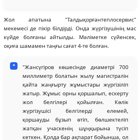
Жол апатына "Талдықорғантеплосервис"
мекемесі де пікір білдірді. Онда жүргізушінің мас
күйде болғаны айтылды. Мәліметке сүйенсек,
оқиға шамамен таңғы сағат 4-те болған.
"Жансүгіров көшесінде диаметрі 700
миллиметр болатын жылу магистралін
қайта жаңғырту жұмыстары жүргізіліп
жатыр. Жұмыс орны қоршалып, ескерту
жол белгілері қойылған. Көлік
жүргізушісі белгілерді елемей,
қоршауды бұзып өтіп, бөлшектеліп
жатқан учаскенің шұңқырына түсіп
кеткен. Қолда бар ақпарат бойынша, ол