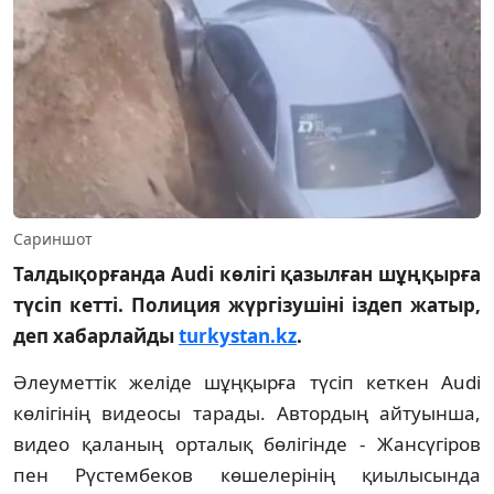
Сариншот
Талдықорғанда Audi көлігі қазылған шұңқырға
түсіп кетті. Полиция жүргізушіні іздеп жатыр,
деп хабарлайды
turkystan.kz
.
Әлеуметтік желіде шұңқырға түсіп кеткен Audi
көлігінің видеосы тарады. Автордың айтуынша,
видео қаланың орталық бөлігінде - Жансүгіров
пен Рүстембеков көшелерінің қиылысында