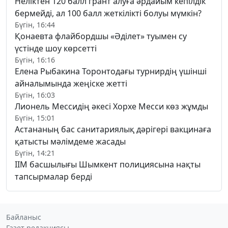
Неліктен 120 балл грант алуға әрдайым кепілдік
бермейді, ал 100 балл жеткілікті болуы мүмкін?
Бүгін, 16:44
Қонаевта флайбордшы «Әділет» туымен су
үстінде шоу көрсетті
Бүгін, 16:16
Елена Рыбакина Торонтодағы турнирдің үшінші
айналымында жеңіске жетті
Бүгін, 16:03
Лионель Мессидің әкесі Хорхе Месси көз жұмды
Бүгін, 15:01
Астананың бас санитариялық дәрігері вакцинаға
қатысты мәлімдеме жасады
Бүгін, 14:21
ІІМ басшылығы Шымкент полициясына нақты
тапсырмалар берді
Байланыс
Газет редакциясы