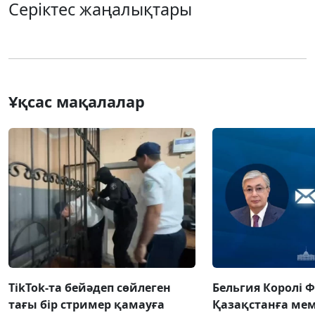
Серіктес жаңалықтары
Ұқсас мақалалар
TikTok-та бейәдеп сөйлеген
Бельгия Королі 
тағы бір стример қамауға
Қазақстанға ме