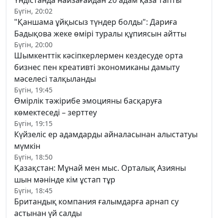
Үндістанда найзағайдан 20 адам қаза тапты
Бүгін, 20:02
"Қаншама ұйқысыз түндер болды": Дариға
Бадықова жеке өмірі туралы құпиясын айтты
Бүгін, 20:00
Шымкенттік кәсіпкерлермен кездесуде орта
бизнес пен креативті экономиканы дамыту
мәселесі талқыланды
Бүгін, 19:45
Өмірлік тәжірибе эмоцияны басқаруға
көмектеседі – зерттеу
Бүгін, 19:15
Күйзеліс ер адамдарды айналасынан алыстатуы
мүмкін
Бүгін, 18:50
Қазақстан: Мұнай мен мыс. Орталық Азияны
шын мәнінде кім ұстап тұр
Бүгін, 18:45
Британдық компания ғалымдарға арнап су
астынан үй салды