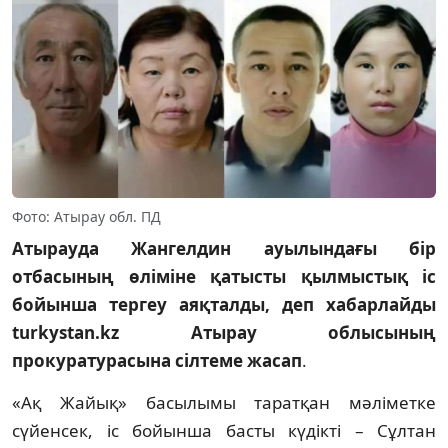
Фото: Атырау обл. ПД
Атырауда Жангелдин ауылындағы бір
отбасының өліміне қатысты қылмыстық іс
бойынша тергеу аяқталды, деп хабарлайды
turkystan.kz Атырау облысының
прокуратурасына сілтеме жасап
.
«Ақ Жайық» басылымы таратқан мәліметке
сүйенсек, іс бойынша басты күдікті – Сұлтан