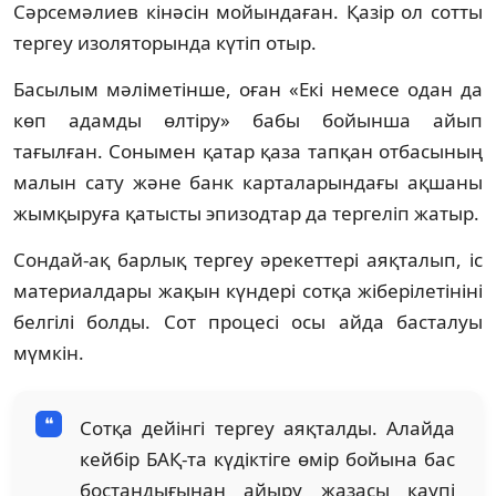
Сәрсемәлиев кінәсін мойындаған. Қазір ол сотты
тергеу изоляторында күтіп отыр.
Басылым мәліметінше, оған «Екі немесе одан да
көп адамды өлтіру» бабы бойынша айып
тағылған. Сонымен қатар қаза тапқан отбасының
малын сату және банк карталарындағы ақшаны
жымқыруға қатысты эпизодтар да тергеліп жатыр.
Сондай-ақ барлық тергеу әрекеттері аяқталып, іс
материалдары жақын күндері сотқа жіберілетініні
белгілі болды. Сот процесі осы айда басталуы
мүмкін.
Сотқа дейінгі тергеу аяқталды. Алайда
кейбір БАҚ-та күдіктіге өмір бойына бас
бостандығынан айыру жазасы қаупі