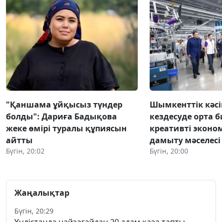
"Қаншама ұйқысыз түндер
Шымкенттік кәс
болды": Дариға Бадықова
кездесуде орта б
жеке өмірі туралы құпиясын
креативті экон
айтты
дамыту мәселес
Бүгін, 20:02
Бүгін, 20:00
Жаңалықтар
Бүгін, 20:29