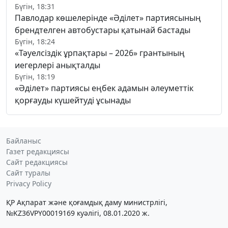
Бүгін, 18:31
Павлодар көшелерінде «Әділет» партиясының
брендтелген автобустары қатынай бастады
Бүгін, 18:24
«Тәуелсіздік ұрпақтары – 2026» грантының
иегерлері анықталды
Бүгін, 18:19
«Әділет» партиясы еңбек адамын әлеуметтік
қорғауды күшейтуді ұсынады
Байланыс
Газет редакциясы
Сайт редакциясы
Сайт туралы
Privacy Policy
ҚР Ақпарат және қоғамдық даму министрлігі,
№KZ36VPY00019169 куәлігі, 08.01.2020 ж.