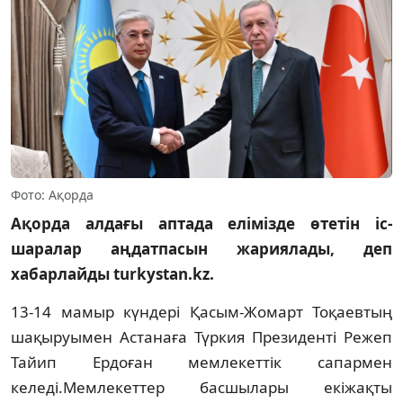
Фото: Ақорда
Ақорда алдағы аптада елімізде өтетін іс-
шаралар аңдатпасын жариялады, деп
хабарлайды turkystan.kz.
13-14 мамыр күндері Қасым-Жомарт Тоқаевтың
шақыруымен Астанаға Түркия Президенті Режеп
Тайип Ердоған мемлекеттік сапармен
келеді.Мемлекеттер басшылары екіжақты