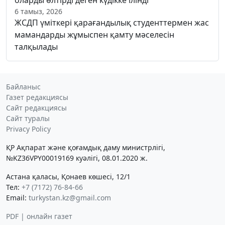
оларды өлтірді деген күдікке ілінді
6 тамыз, 2026
ЖСДП үміткері қарағандылық студенттермен жас
мамандарды жұмыспен қамту мәселесін
талқылады
Байланыс
Газет редакциясы
Сайт редакциясы
Сайт туралы
Privacy Policy
ҚР Ақпарат және қоғамдық даму министрлігі,
№KZ36VPY00019169 куәлігі, 08.01.2020 ж.
Астана қаласы, Қонаев көшесі, 12/1
Тел:
+7 (7172) 76-84-66
Email:
turkystan.kz@gmail.com
PDF | онлайн газет