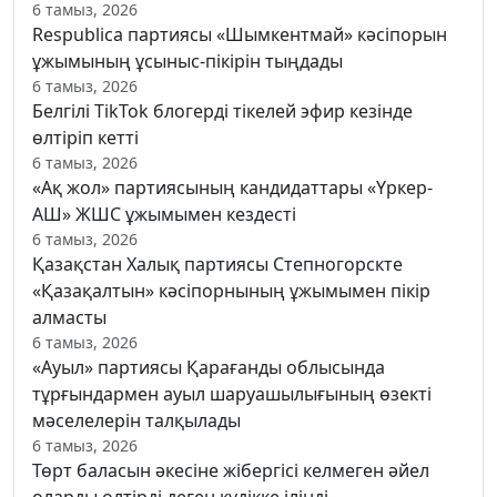
6 тамыз, 2026
Respublica партиясы «Шымкентмай» кәсіпорын
ұжымының ұсыныс-пікірін тыңдады
6 тамыз, 2026
Белгілі TikTok блогерді тікелей эфир кезінде
өлтіріп кетті
6 тамыз, 2026
«Ақ жол» партиясының кандидаттары «Үркер-
АШ» ЖШС ұжымымен кездесті
6 тамыз, 2026
Қазақстан Халық партиясы Степногорскте
«Қазақалтын» кәсіпорнының ұжымымен пікір
алмасты
6 тамыз, 2026
«Ауыл» партиясы Қарағанды облысында
тұрғындармен ауыл шаруашылығының өзекті
мәселелерін талқылады
6 тамыз, 2026
Төрт баласын әкесіне жібергісі келмеген әйел