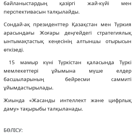
байланыстардың қазіргі жай-күйі мен
перспективасын талқылайды.
Сондай-ақ президенттер Қазақстан мен Түркия
арасындағы Жоғары деңгейдегі стратегиялық
ынтымақтастық кеңесінің алтыншы отырысын
өткізеді.
15 мамыр күні Түркістан қаласында Түркі
мемлекеттері ұйымына мүше елдер
басшыларының бейресми саммиті
ұйымдастырылады.
Жиында «Жасанды интеллект және цифрлық
даму» тақырыбы талқыланады.
БӨЛІСУ: