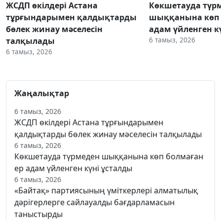
ЖСДП өкілдері Астана
Көкшетауда түр
тұрғындарымен қалдықтарды
шыққанына көп 
бөлек жинау мәселесін
адам үйленген к
6 тамыз, 2026
талқылады
6 тамыз, 2026
Жаңалықтар
6 тамыз, 2026
ЖСДП өкілдері Астана тұрғындарымен
қалдықтарды бөлек жинау мәселесін талқылады
6 тамыз, 2026
Көкшетауда түрмеден шыққанына көп болмаған
ер адам үйленген күні ұсталды
6 тамыз, 2026
«Байтақ» партиясының үміткерлері алматылық
дәрігерлерге сайлауалды бағдарламасын
таныстырды