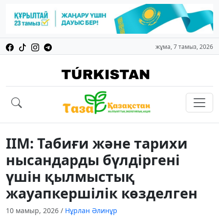
жұма, 7 тамыз, 2026
ІІМ: Табиғи және тарихи
нысандарды бүлдіргені
үшін қылмыстық
жауапкершілік көзделген
10 мамыр, 2026
/
Нұрлан Әлинұр