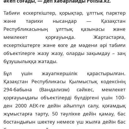
әкеп соғады, — деп хабарлайды Polisia.kz.
Табиғи ескерткіштер, қорықтар, ұлттық парктер
және тарихи нысандар — Қазақстан
Республикасының ұлттық қазынасы және
мемлекет қорғауында. Жартастарға,
ескерткіштерге және өзге де мәдени әрі табиғи
объектілерге жазу жазу, оларды зақымдау – заң
бұзушылыққа жатады.
Бұл үшін жауапкершілік қарастырылған.
Қазақстан Республикасы Қылмыстық кодексінің
294-бабына (Вандализм) сәйкес, мемлекет
қорғауындағы объектілерді бүлдіргені үшін 100-
ден 2000 АЕК-ге дейін айыппұл салу, қоғамдық
жұмыстарға тарту, 50 тәулікке дейін қамау, бас
бостандығын шектеу немесе үш жылға дейін бас