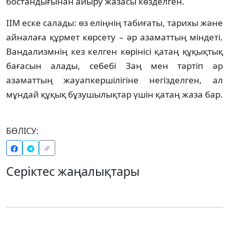
бостандығынан айыру жазасы көзделген.
ІІМ еске салады: өз еліңнің табиғаты, тарихы және
айналаға құрмет көрсету – әр азаматтың міндеті.
Вандализмнің кез келген көрінісі қатаң құқықтық
бағасын алады, себебі Заң мен тәртіп әр
азаматтың жауапкершілігіне негізделген, ал
мұндай құқық бұзушылықтар үшін қатаң жаза бар.
БӨЛІСУ:
Серіктес жаңалықтары