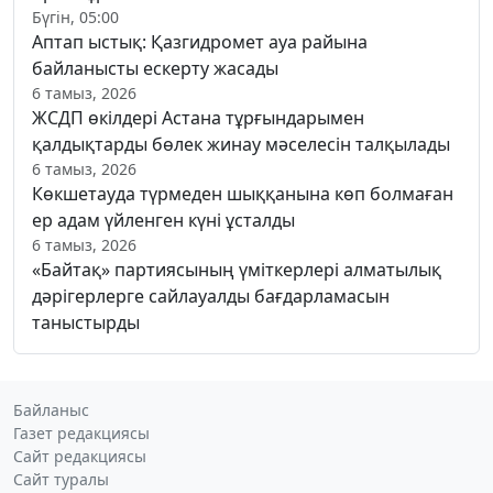
Бүгін, 05:00
Аптап ыстық: Қазгидромет ауа райына
байланысты ескерту жасады
6 тамыз, 2026
ЖСДП өкілдері Астана тұрғындарымен
қалдықтарды бөлек жинау мәселесін талқылады
6 тамыз, 2026
Көкшетауда түрмеден шыққанына көп болмаған
ер адам үйленген күні ұсталды
6 тамыз, 2026
«Байтақ» партиясының үміткерлері алматылық
дәрігерлерге сайлауалды бағдарламасын
таныстырды
Байланыс
Газет редакциясы
Сайт редакциясы
Сайт туралы