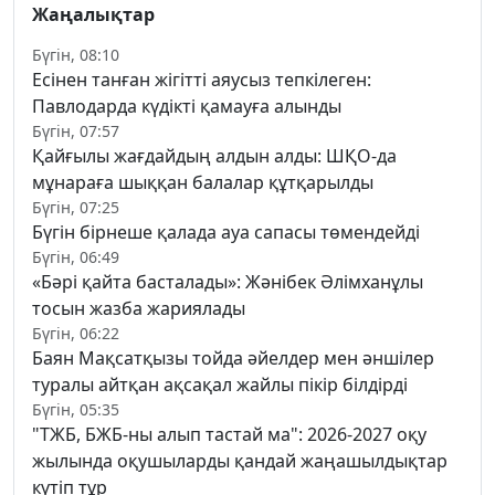
Жаңалықтар
Бүгін, 08:10
Есінен танған жігітті аяусыз тепкілеген:
Павлодарда күдікті қамауға алынды
Бүгін, 07:57
Қайғылы жағдайдың алдын алды: ШҚО-да
мұнараға шыққан балалар құтқарылды
Бүгін, 07:25
Бүгін бірнеше қалада ауа сапасы төмендейді
Бүгін, 06:49
«Бәрі қайта басталады»: Жәнібек Әлімханұлы
тосын жазба жариялады
Бүгін, 06:22
Баян Мақсатқызы тойда әйелдер мен әншілер
туралы айтқан ақсақал жайлы пікір білдірді
Бүгін, 05:35
"ТЖБ, БЖБ-ны алып тастай ма": 2026-2027 оқу
жылында оқушыларды қандай жаңашылдықтар
күтіп тұр