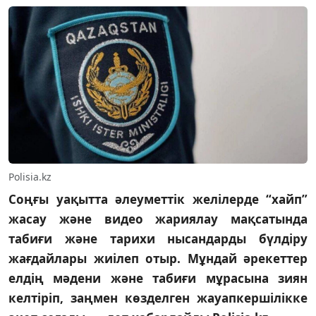
Polisia.kz
Соңғы уақытта әлеуметтік желілерде “хайп”
жасау және видео жариялау мақсатында
табиғи және тарихи нысандарды бүлдіру
жағдайлары жиілеп отыр. Мұндай әрекеттер
елдің мәдени және табиғи мұрасына зиян
келтіріп, заңмен көзделген жауапкершілікке