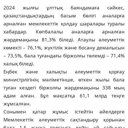
2024 жылғы ұлттық баяндамаға сәйкес,
қазақстандықтардың басым бөлігі аналарға
арналған мемлекеттік қолдау шаралары туралы
хабардар. Көпбалалы аналарға арналған
жәрдемақыны 81,3% біледі. Атаулы әлеуметтік
көмекті – 76,1%, жүктілік және босану демалысын
– 73,5%, бала туғандағы біржолғы төлемді – 71,4%
халық біледі.
Еңбек және халықты әлеуметтік қорғау
министрлігінің мәліметінше, өткен жылы бала
туған кездегі біржолғы жәрдемақыны 338 мың
адам алған. Бұл мақсатқа 61,1 млрд теңге
жұмсалған.
Сонымен қатар жұмыс істейтін әйелдерге
Мемлекеттік әлеуметтік сақтандыру қорынан
бала 1,5 жасқа толғанға дейін ай сайынғы