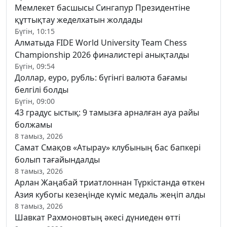
Мемлекет басшысы Сингапур Президентіне
құттықтау жеделхатын жолдады
Бүгін, 10:15
Алматыда FIDE World University Team Chess
Championship 2026 финалистері анықталды
Бүгін, 09:54
Доллар, еуро, рубль: бүгінгі валюта бағамы
белгілі болды
Бүгін, 09:00
43 градус ыстық: 9 тамызға арналған ауа райы
болжамы
8 тамыз, 2026
Самат Смақов «Атырау» клубының бас бапкері
болып тағайындалды
8 тамыз, 2026
Арлан Жаңабай триатлоннан Түркістанда өткен
Азия кубогы кезеңінде күміс медаль жеңіп алды
8 тамыз, 2026
Шавкат Рахмоновтың әкесі дүниеден өтті