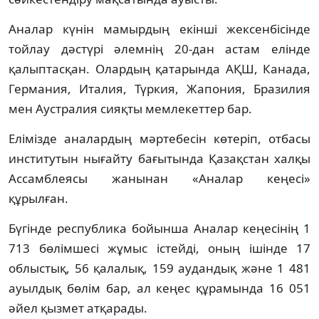
Аналар күнін мамырдың екінші жексенбісінде
тойлау дәстүрі әлемнің 20-дан астам елінде
қалыптасқан. Олардың қатарында АҚШ, Канада,
Германия, Италия, Түркия, Жапония, Бразилия
мен Аустралия сияқты мемлекеттер бар.
Елімізде аналардың мәртебесін көтеріп, отбасы
институтын нығайту бағытында Қазақстан халқы
Ассамблеясы жанынан «Аналар кеңесі»
құрылған.
Бүгінде республика бойынша Аналар кеңесінің 1
713 бөлімшесі жұмыс істейді, оның ішінде 17
облыстық, 56 қалалық, 159 аудандық және 1 481
ауылдық бөлім бар, ал кеңес құрамында 16 051
әйел қызмет атқарады.