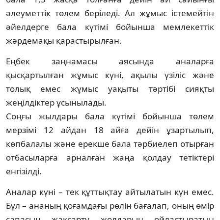
әлеуметтік төлем беріледі. Ал жұмыс істемейтін
әйелдерге бала күтімі бойынша мемлекеттік
жәрдемақы қарастырылған.
Еңбек заңнамасы аясында аналарға
қысқартылған жұмыс күні, ақылы үзіліс және
толық емес жұмыс уақыты тәртібі сияқты
жеңілдіктер ұсынылады.
Соңғы жылдары бала күтімі бойынша төлем
мерзімі 12 айдан 18 айға дейін ұзартылып,
көпбалалы және ерекше бала тәрбиелеп отырған
отбасыларға арналған жаңа қолдау тетіктері
енгізілді.
Аналар күні – тек құттықтау айтылатын күн емес.
Бұл – ананың қоғамдағы рөлін бағалап, оның өмір
сапасын жақсарту жолдарын ойластыратын