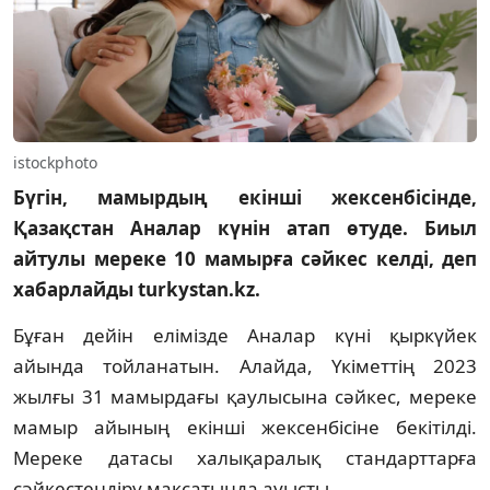
istockphoto
Бүгін, мамырдың екінші жексенбісінде,
Қазақстан Аналар күнін атап өтуде. Биыл
айтулы мереке 10 мамырға сәйкес келді, деп
хабарлайды turkystan.kz.
Бұған дейін елімізде Аналар күні қыркүйек
айында тойланатын. Алайда, Үкіметтің 2023
жылғы 31 мамырдағы қаулысына сәйкес, мереке
мамыр айының екінші жексенбісіне бекітілді.
Мереке датасы халықаралық стандарттарға
сәйкестендіру мақсатында ауысты.