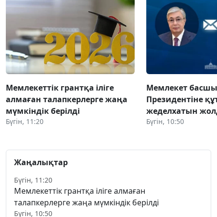
Мемлекеттік грантқа іліге
Мемлекет басшы
алмаған талапкерлерге жаңа
Президентіне құ
мүмкіндік берілді
жеделхатын жо
Бүгін, 11:20
Бүгін, 10:50
Жаңалықтар
Бүгін, 11:20
Мемлекеттік грантқа іліге алмаған
талапкерлерге жаңа мүмкіндік берілді
Бүгін, 10:50