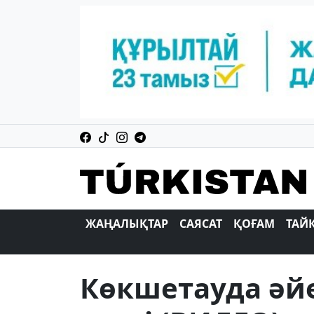
ЖАҢАЛЫҚТАР
САЯСАТ
ҚОҒАМ
ТАЙ
Көкшетауда әйе