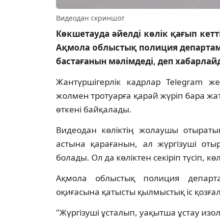
Видеодан скриншот
Көкшетауда әйелді көлік қағып кетт
Ақмола облыстық полиция департаме
бастағанын мәлімдеді, деп хабарлайд
Жантүршігерлік кадрлар Telegram же
жолмен тротуарға қарай жүріп бара жат
өткені байқалады.
Видеодан көліктің жолаушы отыратын
астына қарағанын, ал жүргізуші от
болады. Ол да көліктен секіріп түсіп, к
Ақмола облыстық полиция департам
оқиғасына қатысты қылмыстық іс қозғал
"Жүргізуші ұсталып, уақытша ұстау из