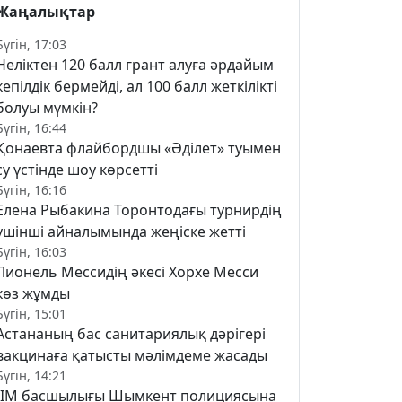
Жаңалықтар
Бүгін, 17:03
Неліктен 120 балл грант алуға әрдайым
кепілдік бермейді, ал 100 балл жеткілікті
болуы мүмкін?
Бүгін, 16:44
Қонаевта флайбордшы «Әділет» туымен
су үстінде шоу көрсетті
Бүгін, 16:16
Елена Рыбакина Торонтодағы турнирдің
үшінші айналымында жеңіске жетті
Бүгін, 16:03
Лионель Мессидің әкесі Хорхе Месси
көз жұмды
Бүгін, 15:01
Астананың бас санитариялық дәрігері
вакцинаға қатысты мәлімдеме жасады
Бүгін, 14:21
ІІМ басшылығы Шымкент полициясына