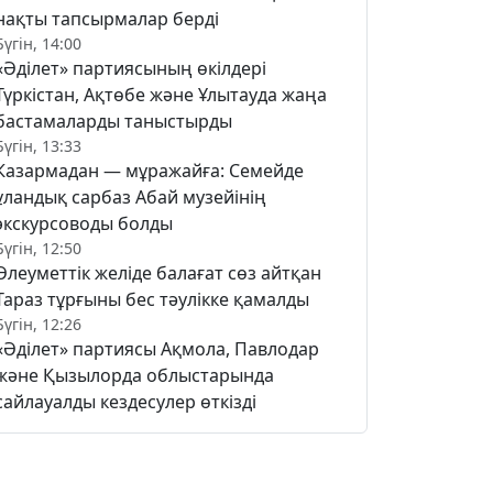
нақты тапсырмалар берді
Бүгін, 14:00
«Әділет» партиясының өкілдері
Түркістан, Ақтөбе және Ұлытауда жаңа
бастамаларды таныстырды
Бүгін, 13:33
Казармадан — мұражайға: Семейде
ұландық сарбаз Абай музейінің
экскурсоводы болды
Бүгін, 12:50
Әлеуметтік желіде балағат сөз айтқан
Тараз тұрғыны бес тәулікке қамалды
Бүгін, 12:26
«Әділет» партиясы Ақмола, Павлодар
және Қызылорда облыстарында
сайлауалды кездесулер өткізді