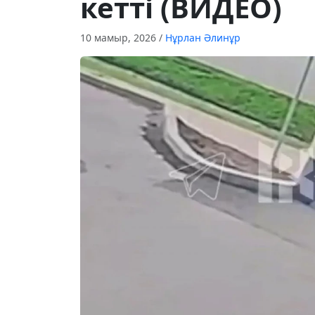
кетті (ВИДЕО)
10 мамыр, 2026
/
Нұрлан Әлинұр