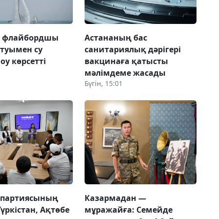
а флайбордшы
Астананың бас
 туымен су
санитариялық дәрігері
оу көрсетті
вакцинаға қатысты
мәлімдеме жасады
Бүгін, 15:01
 партиясының
Казармадан —
Түркістан, Ақтөбе
мұражайға: Семейде