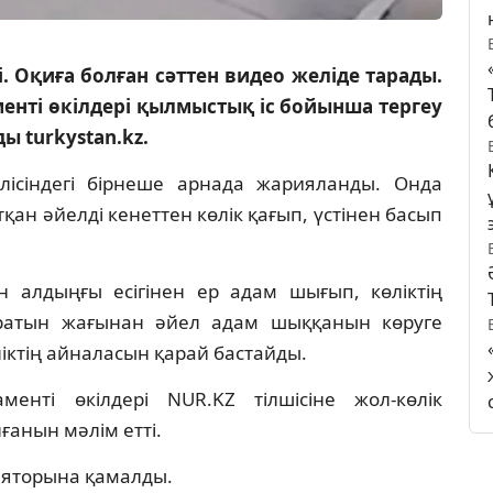
і. Оқиға болған сәттен видео желіде тарады.
нті өкілдері қылмыстық іс бойынша тергеу
ы turkystan.kz.
лісіндегі бірнеше арнада жарияланды. Онда
қан әйелді кенеттен көлік қағып, үстінен басып
 алдыңғы есігінен ер адам шығып, көліктің
ыратын жағынан әйел адам шыққанын көруге
өліктің айналасын қарай бастайды.
енті өкілдері NUR.KZ тілшісіне жол-көлік
ғанын мәлім етті.
оляторына қамалды.