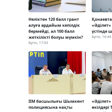
Неліктен 120 балл грант
Қонаевт
алуға әрдайым кепілдік
«Әділет»
бермейді, ал 100 балл
үстінде ш
Бүгін, 16:44
жеткілікті болуы мүмкін?
Бүгін, 17:03
ІІМ басшылығы Шымкент
«Әділет»
полициясына нақты
өкілдері 