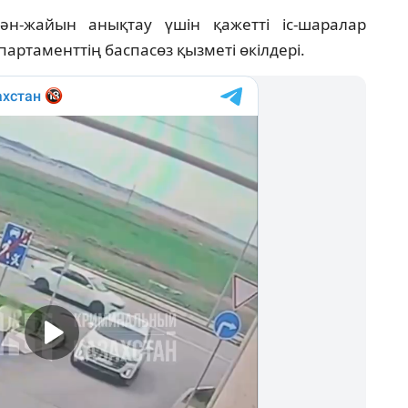
ән-жайын анықтау үшін қажетті іс-шаралар
артаменттің баспасөз қызметі өкілдері.