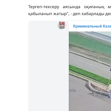
Тергеп-тексеру аясында оқиғаның м
қабыланып жатыр", - деп хабарлады деп