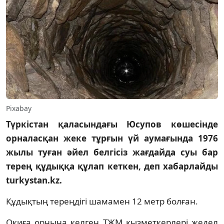
Pixabay
Түркістан қаласындағы Юсупов көшесінде
орналасқан жеке тұрғын үй аумағында 1976
жылы туған әйел белгісіз жағдайда суы бар
терең құдыққа құлап кеткен, деп хабарлайды
turkystan.kz.
Құдықтың тереңдігі шамамен 12 метр болған.
Оқиға орнына келген ТЖМ қызметкерлері жедел