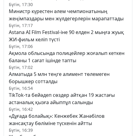
Бүгін, 17:30
Министр күрестен әлем чемпионатының
жеңімпаздары мен жүлдегерлерін марапаттады
Бүгін, 17:17
Astana AI Film Festival-іне 90 елден 2 мыңға жуық
ЖИ-фильм келіп түсті
Бүгін, 17:06
Ақмола облысында полицейлер жоғалып кеткен
баланы 1 сағат ішінде тапты
Бүгін, 17:02
Алматыда 5 млн теңге алимент төлемеген
борышкер сотталды
Бүгін, 16:54
TikTok-та бейәдеп сөздер айтқан 19 жастағы
астаналық қызға айыппұл салынды
Бүгін, 16:42
«Дұғада болайық»: Кенжебек Жанәбілов
жансақтау бөліміне түскенін айтты
Бүгін, 16:39