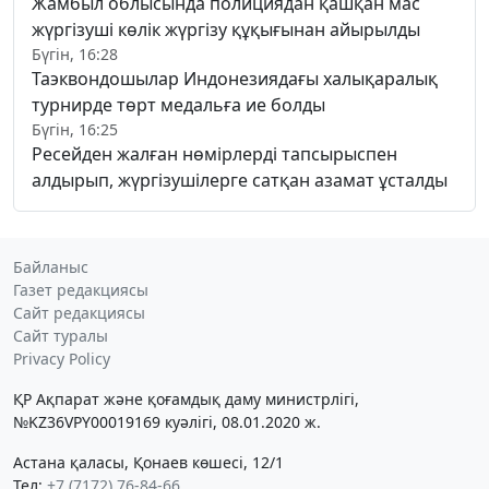
Жамбыл облысында полициядан қашқан мас
жүргізуші көлік жүргізу құқығынан айырылды
Бүгін, 16:28
Таэквондошылар Индонезиядағы халықаралық
турнирде төрт медальға ие болды
Бүгін, 16:25
Ресейден жалған нөмірлерді тапсырыспен
алдырып, жүргізушілерге сатқан азамат ұсталды
Байланыс
Газет редакциясы
Сайт редакциясы
Сайт туралы
Privacy Policy
ҚР Ақпарат және қоғамдық даму министрлігі,
№KZ36VPY00019169 куәлігі, 08.01.2020 ж.
Астана қаласы, Қонаев көшесі, 12/1
Тел:
+7 (7172) 76-84-66