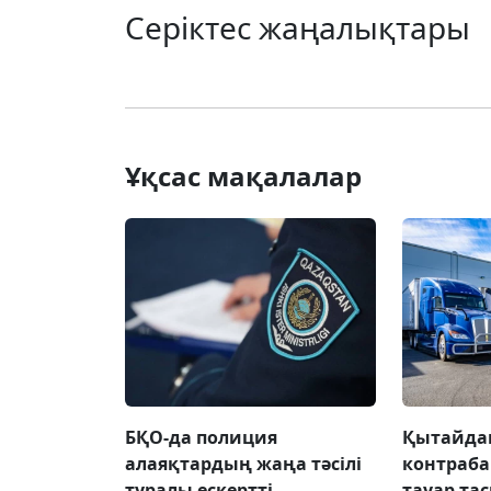
Серіктес жаңалықтары
Ұқсас мақалалар
БҚО-да полиция
Қытайда
алаяқтардың жаңа тәсілі
контраб
туралы ескертті
тауар та