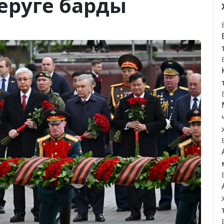
еруге барды