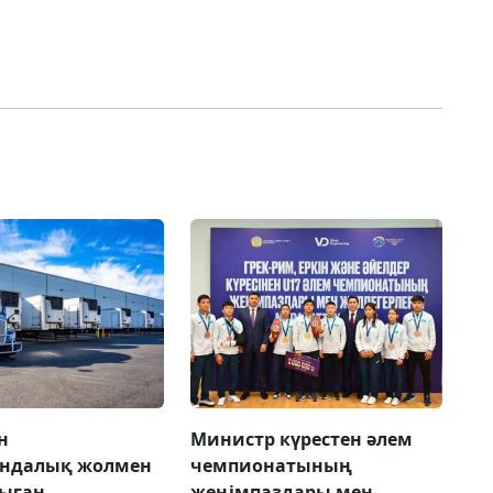
н
Министр күрестен әлем
андалық жолмен
чемпионатының
сыған
жеңімпаздары мен