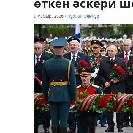
өткен әскери ш
9 мамыр, 2026
/
Нұрлан Әлинұр