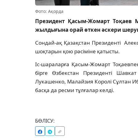
Фото: Ақорда
Президент Қасым-Жомарт Тоқаев М
жылдығына орай өткен әскери шеруг
Сондай-ақ Қазақстан Президенті Алекс
шоқтарын қою рәсіміне қатысты.
Іс-шараларға Қасым-Жомарт Тоқаевпе
бірге Өзбекстан Президенті Шавкат
Лукашенко, Малайзия Королі Сұлтан Иб
басқа да ресми тұлғалар келді.
БӨЛІСУ: