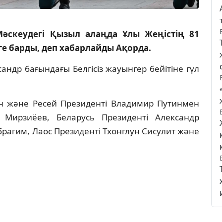
әскеудегі Қызыл алаңда Ұлы Жеңістің 81
е барды, деп хабарлайды Ақорда.
андр бағындағы Белгісіз жауынгер бейітіне гүл
н және Ресей Президенті Владимир Путинмен
 Мирзиёев, Беларусь Президенті Александр
рагим, Лаос Президенті Тхонглун Сисулит және