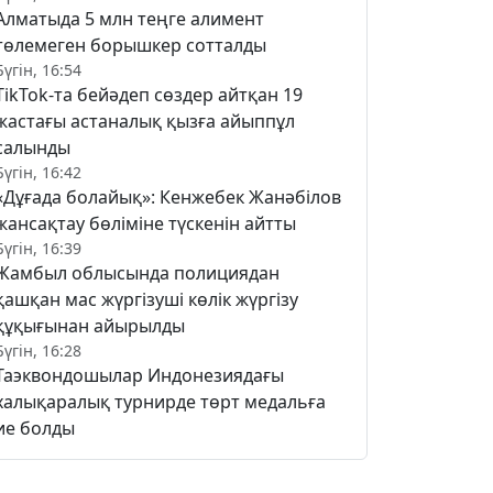
Алматыда 5 млн теңге алимент
төлемеген борышкер сотталды
Бүгін, 16:54
TikTok-та бейәдеп сөздер айтқан 19
жастағы астаналық қызға айыппұл
салынды
Бүгін, 16:42
«Дұғада болайық»: Кенжебек Жанәбілов
жансақтау бөліміне түскенін айтты
Бүгін, 16:39
Жамбыл облысында полициядан
қашқан мас жүргізуші көлік жүргізу
құқығынан айырылды
Бүгін, 16:28
Таэквондошылар Индонезиядағы
халықаралық турнирде төрт медальға
ие болды