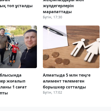
ық топ ұсталды
жүлдегерлерін
марапаттады
Бүгін, 17:30
облысында
Алматыда 5 млн теңге
лер жоғалып
алимент төлемеген
аланы 1 сағат
борышкер сотталды
Бүгін, 17:02
апты