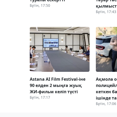
Бүгін, 17:50
қылмыст
Бүгін, 17:43
Astana AI Film Festival-іне
Ақмола 
90 елден 2 мыңға жуық
полицей
ЖИ-фильм келіп түсті
кеткен б
Бүгін, 17:17
ішінде т
Бүгін, 17:06