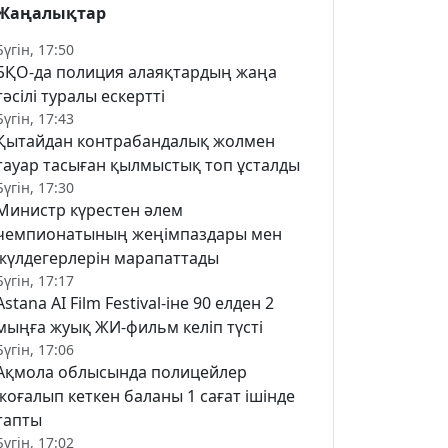
Жаңалықтар
Бүгін, 17:50
БҚО-да полиция алаяқтардың жаңа
тәсілі туралы ескертті
Бүгін, 17:43
Қытайдан контрабандалық жолмен
тауар тасыған қылмыстық топ ұсталды
Бүгін, 17:30
Министр күрестен әлем
чемпионатының жеңімпаздары мен
жүлдегерлерін марапаттады
Бүгін, 17:17
Astana AI Film Festival-іне 90 елден 2
мыңға жуық ЖИ-фильм келіп түсті
Бүгін, 17:06
Ақмола облысында полицейлер
жоғалып кеткен баланы 1 сағат ішінде
тапты
Бүгін, 17:02