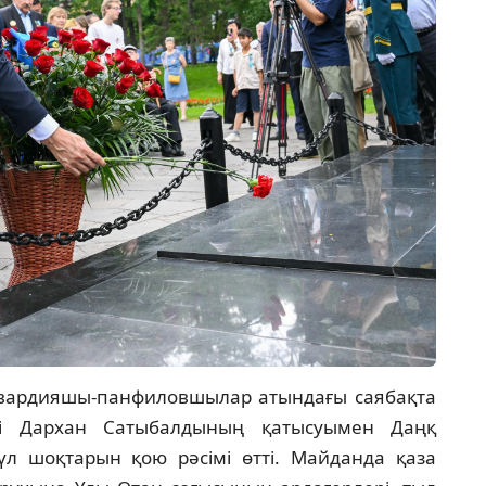
8 гвардияшы-панфиловшылар атындағы саябақта
мі Дархан Сатыбалдының қатысуымен Даңқ
л шоқтарын қою рәсімі өтті. Майданда қаза