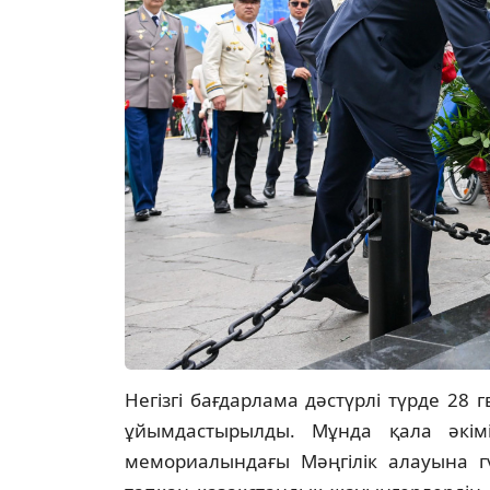
Негізгі бағдарлама дәстүрлі түрде 2
ұйымдастырылды. Мұнда қала әкі
мемориалындағы Мәңгілік алауына гү