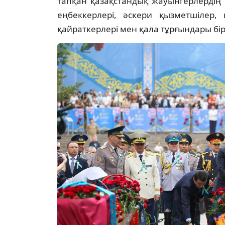
тапқан қазақстандық жауынгерлердің
еңбеккерлері, әскери қызметшілер, 
қайраткерлері мен қала тұрғындары бір 