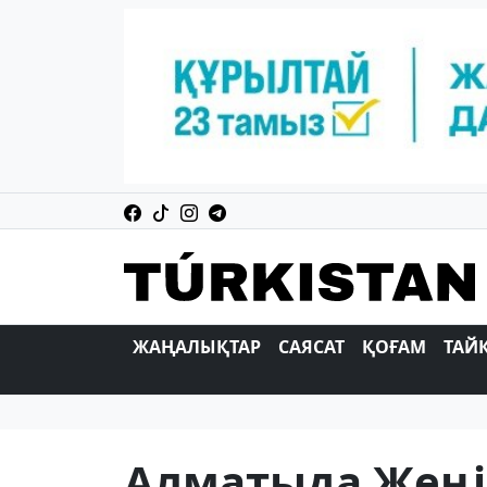
ЖАҢАЛЫҚТАР
САЯСАТ
ҚОҒАМ
ТАЙ
Алматыда Жеңіс