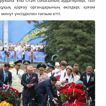
 рухына Ұлы Отан соғысының ардагерлері, тыл
құқық қорғау органдарының өкілдері, қоғам
минут үнсіздікпен тағзым етті.