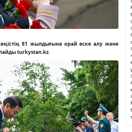
еңістің 81 жылдығына орай еске алу және
лайды turkystan.kz
.