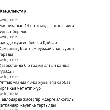
Жаңалықтар
Бүгін, 11:35
Американың 14-штатында эвтаназияға
рұқсат берілді
Бүгін, 11:29
Іздеуде жүрген блогер Қайсар
Қамзаның Вьетнам әуежайынан суреті
тарады
Бүгін, 11:17
Қазақстанда бір грамм алтын қанша
тұрады?
Бүгін, 11:12
Ұлттық ұланда 40-қа жуық егіз сарбаз
бірге қызмет етіп жүр
Бүгін, 10:48
Павлодарда жасөспірімдерге алкоголь
сатқандар жауапқа тартылды