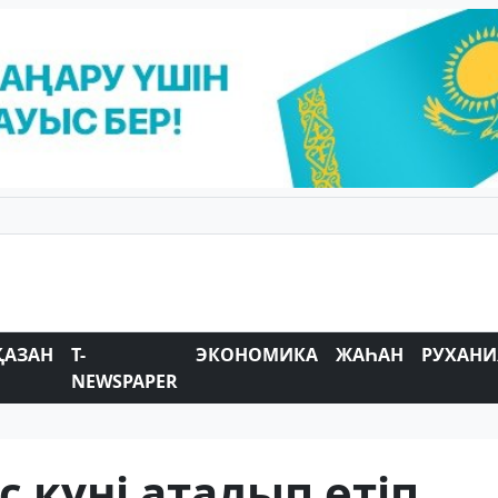
ҚАЗАН
T-
ЭКОНОМИКА
ЖАҺАН
РУХАНИ
NEWSPAPER
 күні аталып өтіп,