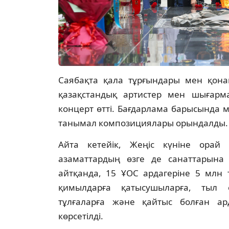
Саябақта қала тұрғындары мен қона
қазақстандық артистер мен шығар
концерт өтті. Бағдарлама барысында 
танымал композициялары орындалды.
Айта кетейік, Жеңіс күніне орай
азаматтардың өзге де санаттарына б
айтқанда, 15 ҰОС ардагеріне 5 млн т
қимылдарға қатысушыларға, тыл ең
тұлғаларға және қайтыс болған ар
көрсетілді.