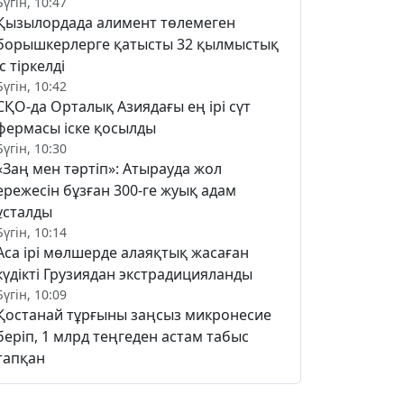
Бүгін, 10:47
Қызылордада алимент төлемеген
борышкерлерге қатысты 32 қылмыстық
іс тіркелді
Бүгін, 10:42
СҚО-да Орталық Азиядағы ең ірі сүт
фермасы іске қосылды
Бүгін, 10:30
«Заң мен тәртіп»: Атырауда жол
ережесін бұзған 300-ге жуық адам
ұсталды
Бүгін, 10:14
Аса ірі мөлшерде алаяқтық жасаған
күдікті Грузиядан экстрадицияланды
Бүгін, 10:09
Қостанай тұрғыны заңсыз микронесие
беріп, 1 млрд теңгеден астам табыс
тапқан