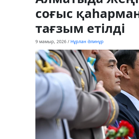
соғыс қаһарма
тағзым етілді
9 мамыр, 2026
/
Нұрлан Әлинұр