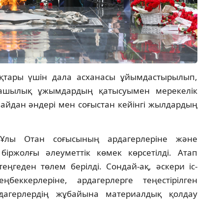
қтары үшін дала асханасы ұйымдастырылып,
машылық ұжымдардың қатысуымен мерекелік
майдан әндері мен соғыстан кейінгі жылдардың
 Ұлы Отан соғысының ардагерлеріне және
іржолғы әлеуметтік көмек көрсетілді. Атап
еңгеден төлем берілді. Сондай-ақ, әскери іс-
беккерлеріне, ардагерлерге теңестірілген
дагерлердің жұбайына материалдық қолдау