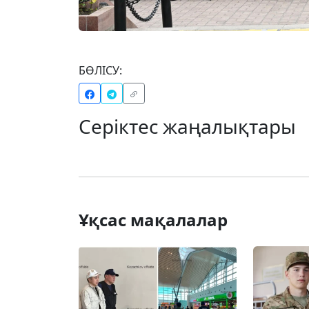
БӨЛІСУ:
Серіктес жаңалықтары
Ұқсас мақалалар