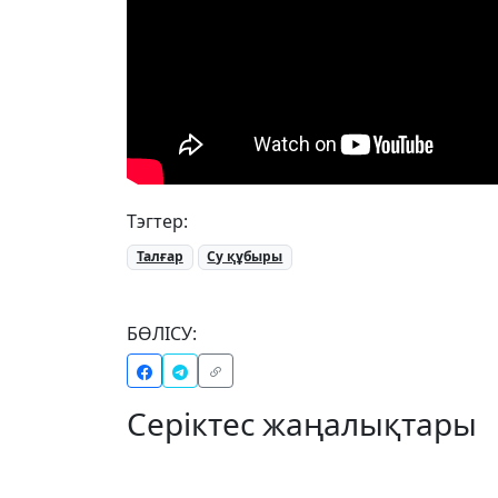
Тэгтер:
Талғар
Су құбыры
БӨЛІСУ:
Серіктес жаңалықтары