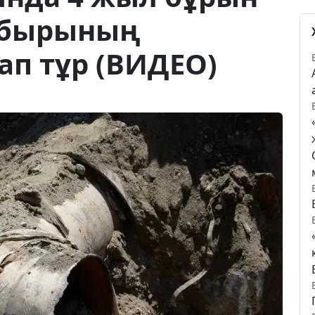
құбырының
п тұр (ВИДЕО)