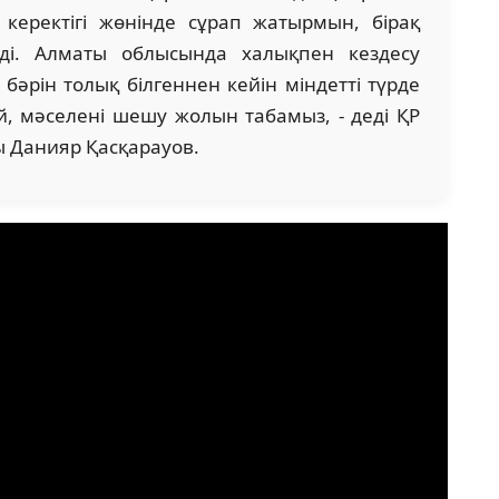
керектігі жөнінде сұрап жатырмын, бірақ
йді. Алматы облысында халықпен кездесу
 бәрін толық білгеннен кейін міндетті түрде
ай, мәселені шешу жолын табамыз, - деді ҚР
ы Данияр Қасқарауов.