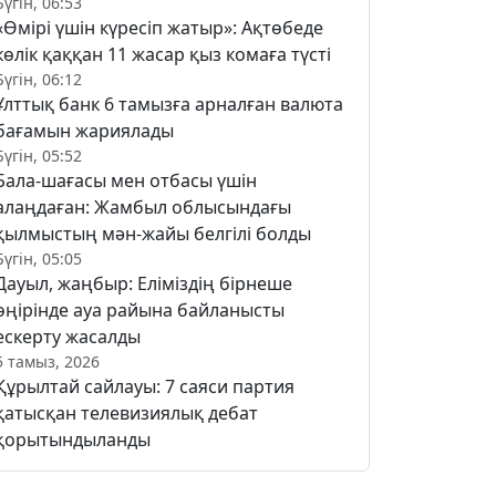
Бүгін, 06:53
«Өмірі үшін күресіп жатыр»: Ақтөбеде
көлік қаққан 11 жасар қыз комаға түсті
Бүгін, 06:12
Ұлттық банк 6 тамызға арналған валюта
бағамын жариялады
Бүгін, 05:52
Бала-шағасы мен отбасы үшін
алаңдаған: Жамбыл облысындағы
қылмыстың мән-жайы белгілі болды
Бүгін, 05:05
Дауыл, жаңбыр: Еліміздің бірнеше
өңірінде ауа райына байланысты
ескерту жасалды
5 тамыз, 2026
Құрылтай сайлауы: 7 саяси партия
қатысқан телевизиялық дебат
қорытындыланды