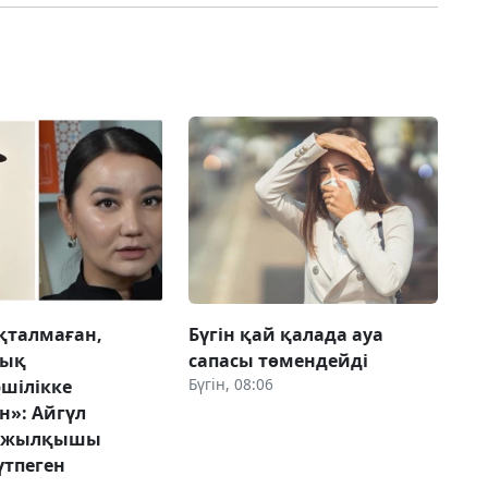
қталмаған,
Бүгін қай қалада ауа
тық
сапасы төмендейді
Бүгін, 08:06
шілікке
н»: Айгүл
к жылқышы
үтпеген