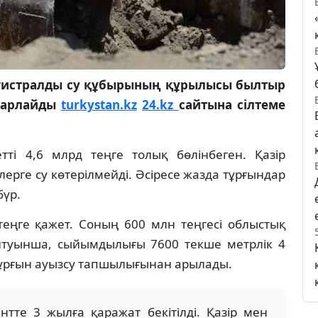
агистралды су құбырының құрылысы былтыр
абарлайды
turkystan.kz
24.kz
сайтына сілтеме
ті 4,6 млрд теңге толық бөлінбеген. Қазір
ерге су көтерілмейді. Әсіресе жазда тұрғындар
бүр.
теңге қажет. Соның 600 млн теңгесі облыстық
йтуынша, сыйымдылығы 7600 текше метрлік 4
тұрғын ауызсу тапшылығынан арылады.
ентте 3 жылға қаражат бекітілді. Қазір мен