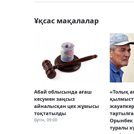
Ұқсас мақалалар
Абай облысында ағаш
«Толық а
кесумен заңсыз
қылмыс
айналысқан цех жұмысы
жауапкер
тоқтатылды
тартылға
Бүгін, 09:00
Орынбе
туралы к