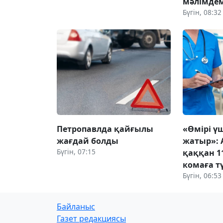
мәлімде
Бүгін, 08:32
Петропавлда қайғылы
«Өмірі үш
жағдай болды
жатыр»: 
Бүгін, 07:15
қаққан 1
комаға тү
Бүгін, 06:53
Байланыс
Газет редакциясы