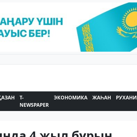
ҚАЗАН
T-
ЭКОНОМИКА
ЖАҺАН
РУХАНИ
NEWSPAPER
нда 4 жыл бұрын