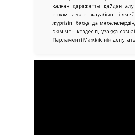
қалған қаражатты қайдан алу 
ешкім әзірге жауабын білме
жүргізіп, басқа да мәселелердің
әкімімен кездесіп, ұзаққа созб
Парламенті Мәжілісінің депутат