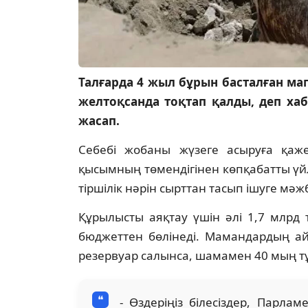
Талғарда 4 жыл бұрын басталған м
желтоқсанда тоқтап қалды, деп х
жасап.
Себебі жобаны жүзеге асыруға қажет
қысымның төмендігінен көпқабатты үйл
тіршілік нәрін сырттан тасып ішуге мәж
Құрылысты аяқтау үшін әлі 1,7 млрд 
бюджеттен бөлінеді. Мамандардың а
резервуар салынса, шамамен 40 мың 
- Өздеріңіз білесіздер, Парлам