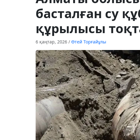
басталған су 
құрылысы тоқта
6 қаңтар, 2026
/
Өтей Торғайұлы