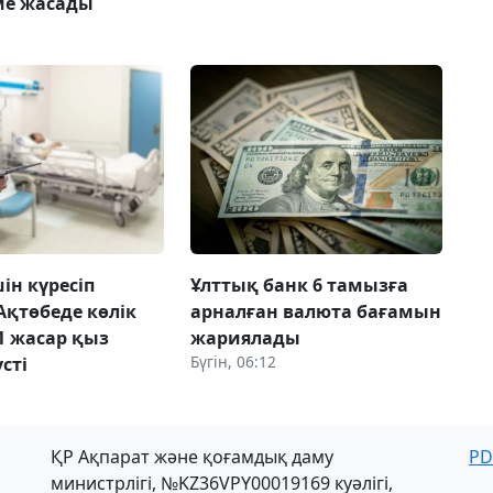
ме жасады
ін күресіп
Ұлттық банк 6 тамызға
Ақтөбеде көлік
арналған валюта бағамын
1 жасар қыз
жариялады
Бүгін, 06:12
сті
ҚР Ақпарат және қоғамдық даму
PD
министрлігі, №KZ36VPY00019169 куәлігі,