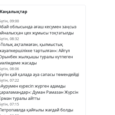
Жаңалықтар
Бүгін, 09:00
Абай облысында ағаш кесумен заңсыз
айналысқан цех жұмысы тоқтатылды
Бүгін, 08:32
«Толық ақталмаған, қылмыстық
жауапкершілікке тартылған»: Айгүл
Орынбек жылқышы туралы күтпеген
мәлімдеме жасады
Бүгін, 08:06
Бүгін қай қалада ауа сапасы төмендейді
Бүгін, 07:22
«Аурумен күресіп жүрген адамды
қараламаңдар»: Думан Рамазан Жүрсін
Ерман туралы айтты
Бүгін, 07:15
Петропавлда қайғылы жағдай болды